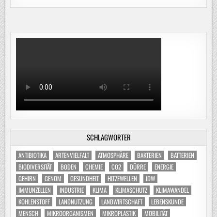
SCHLAGWÖRTER
ANTIBIOTIKA
ARTENVIELFALT
ATMOSPHÄRE
BAKTERIEN
BATTERIEN
BIODIVERSITÄT
BODEN
CHEMIE
CO2
DÜRRE
ENERGIE
GEHIRN
GENOM
GESUNDHEIT
HITZEWELLEN
IDW
IMMUNZELLEN
INDUSTRIE
KLIMA
KLIMASCHUTZ
KLIMAWANDEL
KOHLENSTOFF
LANDNUTZUNG
LANDWIRTSCHAFT
LEBENSKUNDE
MENSCH
MIKROORGANISMEN
MIKROPLASTIK
MOBILITÄT