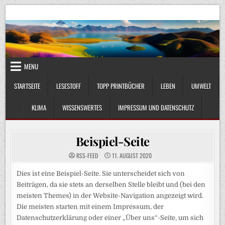
Skip
UmweltKlima.com
Umwelt, Klima und Lebenswissenschaft
to
content
MENU
STARTSEITE
LESESTOFF
TOPP PRINTBÜCHER
LEBEN
UMWELT
KLIMA
WISSENSWERTES
IMPRESSUM UND DATENSCHUTZ
Beispiel-Seite
RSS-FEED
11. AUGUST 2020
Dies ist eine Beispiel-Seite. Sie unterscheidet sich von
Beiträgen, da sie stets an derselben Stelle bleibt und (bei den
meisten Themes) in der Website-Navigation angezeigt wird.
Die meisten starten mit einem Impressum, der
Datenschutzerklärung oder einer „Über uns“-Seite, um sich