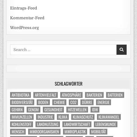
Eintrags-Feed
Kommentar-Feed
WordPress.org
Search
for:
SCHLAGWÖRTER
ANTIBIOTIKA
ARTENVIELFALT
ATMOSPHÄRE
BAKTERIEN
BATTERIEN
BIODIVERSITÄT
BODEN
CHEMIE
CO2
DÜRRE
ENERGIE
GEHIRN
GENOM
GESUNDHEIT
HITZEWELLEN
IDW
IMMUNZELLEN
INDUSTRIE
KLIMA
KLIMASCHUTZ
KLIMAWANDEL
KOHLENSTOFF
LANDNUTZUNG
LANDWIRTSCHAFT
LEBENSKUNDE
MENSCH
MIKROORGANISMEN
MIKROPLASTIK
MOBILITÄT