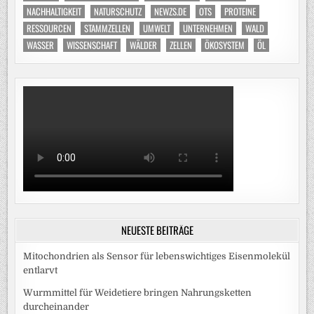
NACHHALTIGKEIT
NATURSCHUTZ
NEWZS.DE
OTS
PROTEINE
RESSOURCEN
STAMMZELLEN
UMWELT
UNTERNEHMEN
WALD
WASSER
WISSENSCHAFT
WÄLDER
ZELLEN
ÖKOSYSTEM
ÖL
NEUESTE BEITRÄGE
Mitochondrien als Sensor für lebenswichtiges Eisenmolekül
entlarvt
Wurmmittel für Weidetiere bringen Nahrungsketten
durcheinander