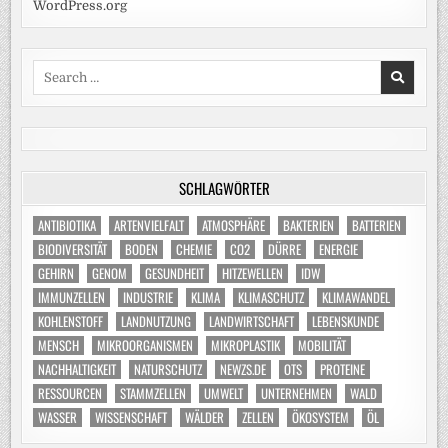
WordPress.org
Search
for:
SCHLAGWÖRTER
ANTIBIOTIKA
ARTENVIELFALT
ATMOSPHÄRE
BAKTERIEN
BATTERIEN
BIODIVERSITÄT
BODEN
CHEMIE
CO2
DÜRRE
ENERGIE
GEHIRN
GENOM
GESUNDHEIT
HITZEWELLEN
IDW
IMMUNZELLEN
INDUSTRIE
KLIMA
KLIMASCHUTZ
KLIMAWANDEL
KOHLENSTOFF
LANDNUTZUNG
LANDWIRTSCHAFT
LEBENSKUNDE
MENSCH
MIKROORGANISMEN
MIKROPLASTIK
MOBILITÄT
NACHHALTIGKEIT
NATURSCHUTZ
NEWZS.DE
OTS
PROTEINE
RESSOURCEN
STAMMZELLEN
UMWELT
UNTERNEHMEN
WALD
WASSER
WISSENSCHAFT
WÄLDER
ZELLEN
ÖKOSYSTEM
ÖL