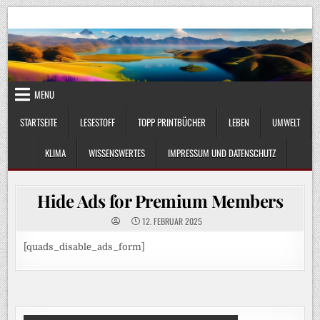
Skip
UmweltKlima.com
Umwelt, Klima und Lebenswissenschaft
to
content
MENU
STARTSEITE
LESESTOFF
TOPP PRINTBÜCHER
LEBEN
UMWELT
KLIMA
WISSENSWERTES
IMPRESSUM UND DATENSCHUTZ
Hide Ads for Premium Members
12. FEBRUAR 2025
[quads_disable_ads_form]