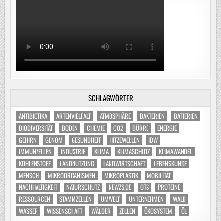
SCHLAGWÖRTER
ANTIBIOTIKA
ARTENVIELFALT
ATMOSPHÄRE
BAKTERIEN
BATTERIEN
BIODIVERSITÄT
BODEN
CHEMIE
CO2
DÜRRE
ENERGIE
GEHIRN
GENOM
GESUNDHEIT
HITZEWELLEN
IDW
IMMUNZELLEN
INDUSTRIE
KLIMA
KLIMASCHUTZ
KLIMAWANDEL
KOHLENSTOFF
LANDNUTZUNG
LANDWIRTSCHAFT
LEBENSKUNDE
MENSCH
MIKROORGANISMEN
MIKROPLASTIK
MOBILITÄT
NACHHALTIGKEIT
NATURSCHUTZ
NEWZS.DE
OTS
PROTEINE
RESSOURCEN
STAMMZELLEN
UMWELT
UNTERNEHMEN
WALD
WASSER
WISSENSCHAFT
WÄLDER
ZELLEN
ÖKOSYSTEM
ÖL