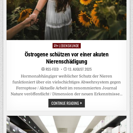
LEBENSKUNDE
Posted
in
Östrogene schützen vor einer akuten
Nierenschädigung
RSS-FEED
13. AUGUST 2025
Hormonabhängiger weiblicher Schutz der Nieren
funktioniert über ein vielschichtiges Abwehrsystem gegen
Ferroptose / Aktuelle Arbeit im renommierten Journal
Nature veröffentlicht / Dimension der neuen Erkenntnisse…
ÖSTROGENE
CONTINUE READING
SCHÜTZEN
VOR
EINER
AKUTEN
NIERENSCHÄDIGUNG