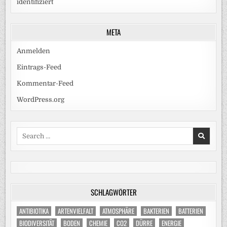
identifiziert
META
Anmelden
Eintrags-Feed
Kommentar-Feed
WordPress.org
Search
for:
SCHLAGWÖRTER
ANTIBIOTIKA
ARTENVIELFALT
ATMOSPHÄRE
BAKTERIEN
BATTERIEN
BIODIVERSITÄT
BODEN
CHEMIE
CO2
DÜRRE
ENERGIE