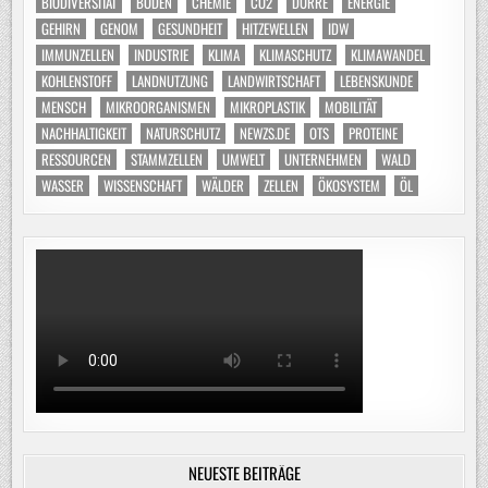
BIODIVERSITÄT
BODEN
CHEMIE
CO2
DÜRRE
ENERGIE
GEHIRN
GENOM
GESUNDHEIT
HITZEWELLEN
IDW
IMMUNZELLEN
INDUSTRIE
KLIMA
KLIMASCHUTZ
KLIMAWANDEL
KOHLENSTOFF
LANDNUTZUNG
LANDWIRTSCHAFT
LEBENSKUNDE
MENSCH
MIKROORGANISMEN
MIKROPLASTIK
MOBILITÄT
NACHHALTIGKEIT
NATURSCHUTZ
NEWZS.DE
OTS
PROTEINE
RESSOURCEN
STAMMZELLEN
UMWELT
UNTERNEHMEN
WALD
WASSER
WISSENSCHAFT
WÄLDER
ZELLEN
ÖKOSYSTEM
ÖL
NEUESTE BEITRÄGE