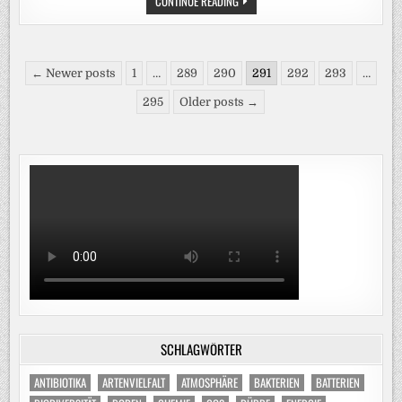
CONTINUE READING
RECYCLING-
DILEMMA:
WAS
IST
DAS
Seitennummerierung
PROBLEM
← Newer posts
1
…
289
290
291
292
293
…
MIT
der
PLASTIK?
295
Older posts →
Beiträge
SCHLAGWÖRTER
ANTIBIOTIKA
ARTENVIELFALT
ATMOSPHÄRE
BAKTERIEN
BATTERIEN