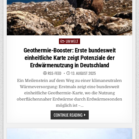
UMWELT
Posted
in
Geothermie-Booster: Erste bundesweit
einheitliche Karte zeigt Potenziale der
Erdwärmenutzung in Deutschland
RSS-FEED
13. AUGUST 2025
Ein Meilenstein auf dem Weg zu einer klimaneutralen
Wärmeversorgung: Erstmals zeigt eine bundesweit
einheitliche Geothermie-Karte, wo die Nutzung
oberflächennaher Erdwärme durch Erdwärmesonden
möglich ist –…
GEOTHERMIE-
CONTINUE READING
BOOSTER:
ERSTE
BUNDESWEIT
EINHEITLICHE
KARTE
ZEIGT