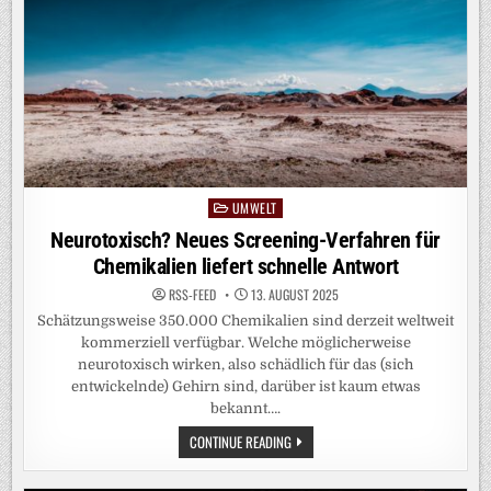
UMWELT
Posted
in
Neurotoxisch? Neues Screening-Verfahren für
Chemikalien liefert schnelle Antwort
RSS-FEED
13. AUGUST 2025
Schätzungsweise 350.000 Chemikalien sind derzeit weltweit
kommerziell verfügbar. Welche möglicherweise
neurotoxisch wirken, also schädlich für das (sich
entwickelnde) Gehirn sind, darüber ist kaum etwas
bekannt….
NEUROTOXISCH?
CONTINUE READING
NEUES
SCREENING-
VERFAHREN