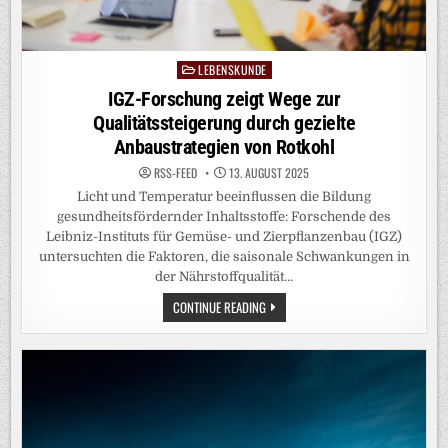
LEBENSKUNDE
Posted
in
IGZ-Forschung zeigt Wege zur
Qualitätssteigerung durch gezielte
Anbaustrategien von Rotkohl
RSS-FEED
13. AUGUST 2025
Licht und Temperatur beeinflussen die Bildung
gesundheitsfördernder Inhaltsstoffe: Forschende des
Leibniz-Instituts für Gemüse- und Zierpflanzenbau (IGZ)
untersuchten die Faktoren, die saisonale Schwankungen in
der Nährstoffqualität…
IGZ-
CONTINUE READING
FORSCHUNG
ZEIGT
WEGE
ZUR
QUALITÄTSSTEIGERUNG
DURCH
GEZIELTE
ANBAUSTRATEGIEN
VON
ROTKOHL