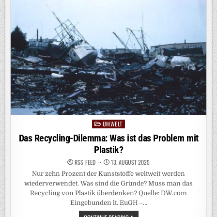
POTENZIALE
DER
ERDWÄRMENUTZUNG
IN
DEUTSCHLAND
UMWELT
Posted
in
Das Recycling-Dilemma: Was ist das Problem mit
Plastik?
RSS-FEED
13. AUGUST 2025
Nur zehn Prozent der Kunststoffe weltweit werden
wiederverwendet. Was sind die Gründe? Muss man das
Recycling von Plastik überdenken? Quelle: DW.com
Eingebunden lt. EuGH –…
DAS