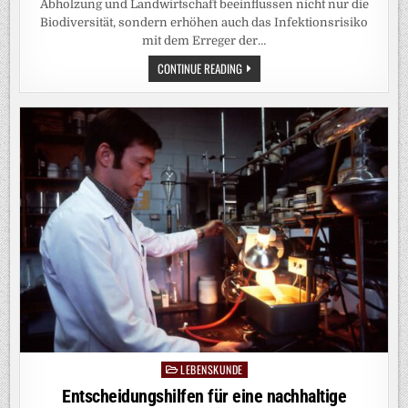
Abholzung und Landwirtschaft beeinflussen nicht nur die
Biodiversität, sondern erhöhen auch das Infektionsrisiko
mit dem Erreger der…
WENIGER
CONTINUE READING
VIELFALT,
HÖHERES
INFEKTIONSRISIKO:
GESTÖRTE
LEBENSRÄUME
FÖRDERN
AUSBREITUNG
GEFÄHRLICHER
TROPENKRANKHEIT
LEBENSKUNDE
Posted
in
Entscheidungshilfen für eine nachhaltige