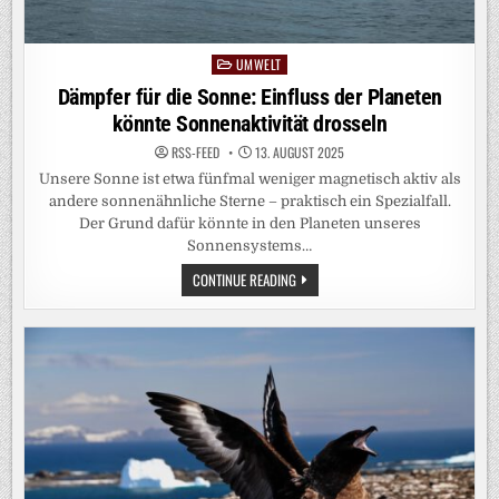
UMWELT
Posted
in
Dämpfer für die Sonne: Einfluss der Planeten
könnte Sonnenaktivität drosseln
RSS-FEED
13. AUGUST 2025
Unsere Sonne ist etwa fünfmal weniger magnetisch aktiv als
andere sonnenähnliche Sterne – praktisch ein Spezialfall.
Der Grund dafür könnte in den Planeten unseres
Sonnensystems…
DÄMPFER
CONTINUE READING
FÜR
DIE
SONNE:
EINFLUSS
DER
PLANETEN
KÖNNTE
SONNENAKTIVITÄT
DROSSELN