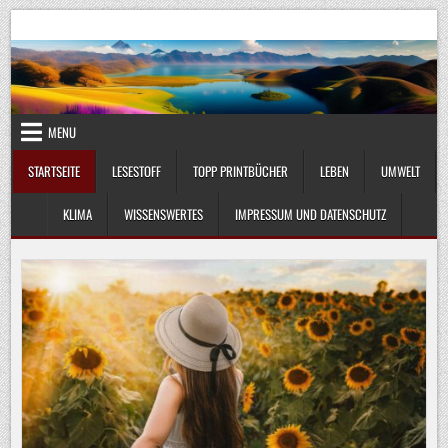
Skip
UmweltKlima.com
Umwelt, Klima und Lebenswissenschaft
to
content
MENU
STARTSEITE
LESESTOFF
TOPP PRINTBÜCHER
LEBEN
UMWELT
KLIMA
WISSENSWERTES
IMPRESSUM UND DATENSCHUTZ