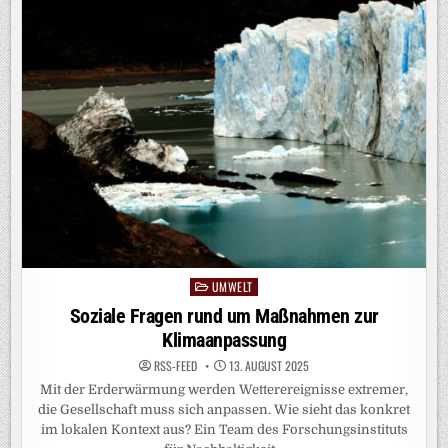
FÜR
CHEMIKALIEN
LIEFERT
SCHNELLE
ANTWORT
UMWELT
Posted
in
Soziale Fragen rund um Maßnahmen zur
Klimaanpassung
RSS-FEED
13. AUGUST 2025
Mit der Erderwärmung werden Wetterereignisse extremer,
die Gesellschaft muss sich anpassen. Wie sieht das konkret
im lokalen Kontext aus? Ein Team des Forschungsinstituts