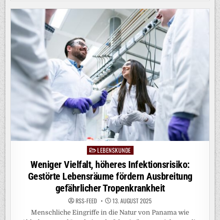
SEINEN
MASSIVEN
SCHWANZ
BEWEGTE
LEBENSKUNDE
Posted
in
Weniger Vielfalt, höheres Infektionsrisiko:
Gestörte Lebensräume fördern Ausbreitung
gefährlicher Tropenkrankheit
RSS-FEED
13. AUGUST 2025
Menschliche Eingriffe in die Natur von Panama wie