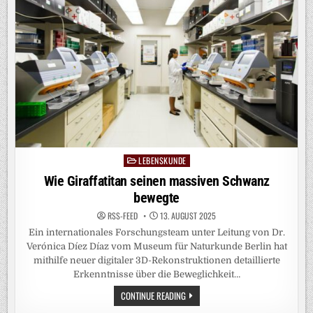
LEBENSKUNDE
Posted
in
Wie Giraffatitan seinen massiven Schwanz
bewegte
RSS-FEED
13. AUGUST 2025
Ein internationales Forschungsteam unter Leitung von Dr.
Verónica Díez Díaz vom Museum für Naturkunde Berlin hat
mithilfe neuer digitaler 3D-Rekonstruktionen detaillierte
Erkenntnisse über die Beweglichkeit…
WIE
CONTINUE READING
GIRAFFATITAN