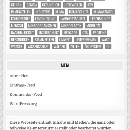
GEHIRN
GENOM
GESUNDHEIT
HITZEWELLEN
IDW
IMMUNZELLEN
INDUSTRIE
KLIMA
KLIMASCHUTZ
KLIMAWANDEL
KOHLENSTOFF
LANDNUTZUNG
LANDWIRTSCHAFT
LEBENSKUNDE
MENSCH
MIKROORGANISMEN
MIKROPLASTIK
MOBILITÄT
NACHHALTIGKEIT
NATURSCHUTZ
NEWZS.DE
OTS
PROTEINE
RESSOURCEN
STAMMZELLEN
UMWELT
UNTERNEHMEN
WALD
WASSER
WISSENSCHAFT
WÄLDER
ZELLEN
ÖKOSYSTEM
ÖL
META
Anmelden
Eintrags-Feed
Kommentar-Feed
WordPress.org
Diese Webseite enthält Inhalte und Medien, die ganz oder
teilweise KI-unterstützt erstellt oder bearbeitet wurden.