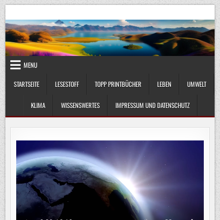
Skip
UmweltKlima.com
Umwelt, Klima und Lebenswissenschaft
to
content
MENU
STARTSEITE
LESESTOFF
TOPP PRINTBÜCHER
LEBEN
UMWELT
KLIMA
WISSENSWERTES
IMPRESSUM UND DATENSCHUTZ