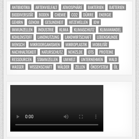
ANTIBIOTIKA
ARTENVIELFALT
ATMOSPHÄRE
BAKTERIEN
BATTERIEN
BIODIVERSITÄT
BODEN
CHEMIE
CO2
DÜRRE
ENERGIE
GEHIRN
GENOM
GESUNDHEIT
HITZEWELLEN
IDW
IMMUNZELLEN
INDUSTRIE
KLIMA
KLIMASCHUTZ
KLIMAWANDEL
KOHLENSTOFF
LANDNUTZUNG
LANDWIRTSCHAFT
LEBENSKUNDE
MENSCH
MIKROORGANISMEN
MIKROPLASTIK
MOBILITÄT
NACHHALTIGKEIT
NATURSCHUTZ
NEWZS.DE
OTS
PROTEINE
RESSOURCEN
STAMMZELLEN
UMWELT
UNTERNEHMEN
WALD
WASSER
WISSENSCHAFT
WÄLDER
ZELLEN
ÖKOSYSTEM
ÖL