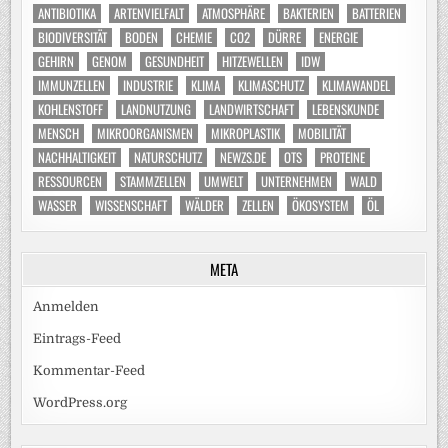
ANTIBIOTIKA
ARTENVIELFALT
ATMOSPHÄRE
BAKTERIEN
BATTERIEN
BIODIVERSITÄT
BODEN
CHEMIE
CO2
DÜRRE
ENERGIE
GEHIRN
GENOM
GESUNDHEIT
HITZEWELLEN
IDW
IMMUNZELLEN
INDUSTRIE
KLIMA
KLIMASCHUTZ
KLIMAWANDEL
KOHLENSTOFF
LANDNUTZUNG
LANDWIRTSCHAFT
LEBENSKUNDE
MENSCH
MIKROORGANISMEN
MIKROPLASTIK
MOBILITÄT
NACHHALTIGKEIT
NATURSCHUTZ
NEWZS.DE
OTS
PROTEINE
RESSOURCEN
STAMMZELLEN
UMWELT
UNTERNEHMEN
WALD
WASSER
WISSENSCHAFT
WÄLDER
ZELLEN
ÖKOSYSTEM
ÖL
META
Anmelden
Eintrags-Feed
Kommentar-Feed
WordPress.org