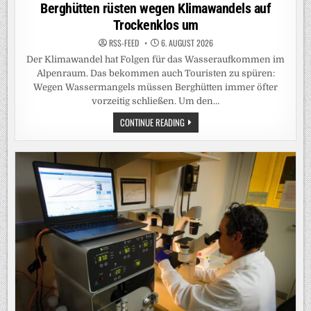
in
Berghütten rüsten wegen Klimawandels auf
Trockenklos um
RSS-FEED
6. AUGUST 2026
Der Klimawandel hat Folgen für das Wasseraufkommen im
Alpenraum. Das bekommen auch Touristen zu spüren:
Wegen Wassermangels müssen Berghütten immer öfter
vorzeitig schließen. Um den…
BERGHÜTTEN
CONTINUE READING
RÜSTEN
WEGEN
KLIMAWANDELS
AUF
TROCKENKLOS
UM