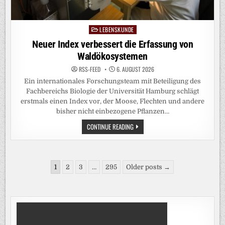
LEBENSKUNDE
Posted
in
Neuer Index verbessert die Erfassung von
Waldökosystemen
RSS-FEED
6. AUGUST 2026
Ein internationales Forschungsteam mit Beteiligung des
Fachbereichs Biologie der Universität Hamburg schlägt
erstmals einen Index vor, der Moose, Flechten und andere
bisher nicht einbezogene Pflanzen…
NEUER
CONTINUE READING
INDEX
VERBESSERT
DIE
ERFASSUNG
VON
Seitennummerierung
WALDÖKOSYSTEMEN
1
2
3
…
295
Older posts →
der
Beiträge