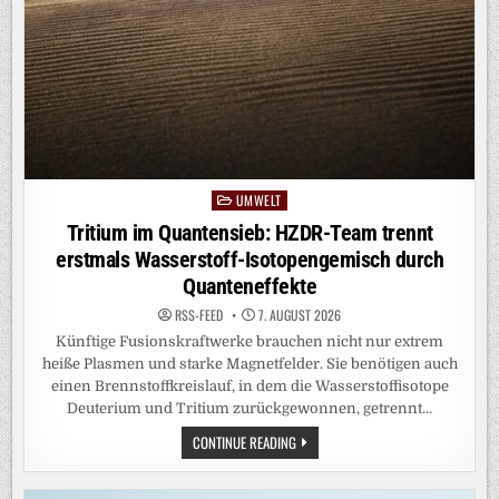
UMWELT
Posted
in
Tritium im Quantensieb: HZDR-Team trennt
erstmals Wasserstoff-Isotopengemisch durch
Quanteneffekte
RSS-FEED
7. AUGUST 2026
Künftige Fusionskraftwerke brauchen nicht nur extrem
heiße Plasmen und starke Magnetfelder. Sie benötigen auch
einen Brennstoffkreislauf, in dem die Wasserstoffisotope
Deuterium und Tritium zurückgewonnen, getrennt…
TRITIUM
CONTINUE READING
IM
QUANTENSIEB:
HZDR-
TEAM