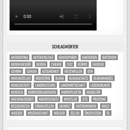
SCHLAGWÖRTER
ANTIBIOTIKA
ARTENVIELFALT
ATMOSPHÄRE
BAKTERIEN
BATTERIEN
BIODIVERSITÄT
BODEN
CHEMIE
CO2
DÜRRE
ENERGIE
GEHIRN
GENOM
GESUNDHEIT
HITZEWELLEN
IDW
IMMUNZELLEN
INDUSTRIE
KLIMA
KLIMASCHUTZ
KLIMAWANDEL
KOHLENSTOFF
LANDNUTZUNG
LANDWIRTSCHAFT
LEBENSKUNDE
MENSCH
MIKROORGANISMEN
MIKROPLASTIK
MOBILITÄT
NACHHALTIGKEIT
NATURSCHUTZ
NEWZS.DE
OTS
PROTEINE
RESSOURCEN
STAMMZELLEN
UMWELT
UNTERNEHMEN
WALD
WASSER
WISSENSCHAFT
WÄLDER
ZELLEN
ÖKOSYSTEM
ÖL