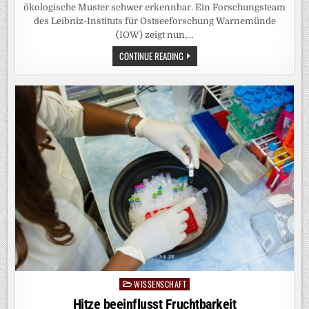
ökologische Muster schwer erkennbar. Ein Forschungsteam
des Leibniz-Instituts für Ostseeforschung Warnemünde
(IOW) zeigt nun,…
ÖKOSYSTEME
CONTINUE READING
LESEN
WIE
EIN
BUCH:
KI-
METHODE
MACHT
VERBORGENE
MUSTER
IN
MIKROBIELLEN
GEMEINSCHAFTEN
DER
WARNOW
SICHTBAR
WISSENSCHAFT
Posted
in
Hitze beeinflusst Fruchtbarkeit