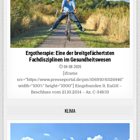
Ergotherapie: Eine der breitgefächertsten
Fachdisziplinen im Gesundheitswesen
04-08-2026
[iframe
src="https://www.presseportal.de/pm/106910/6326846"
width="100%" height="1000"] Eingebunden lt. EuGH –
Beschluss vom 21.10.2014 – Az. C-348/13
KLIMA