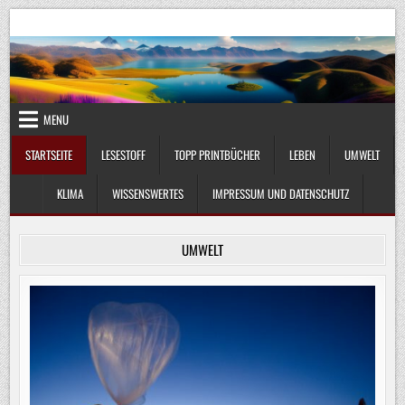
Skip
UmweltKlima.com
Umwelt, Klima und Lebenswissenschaft
to
content
MENU
STARTSEITE
LESESTOFF
TOPP PRINTBÜCHER
LEBEN
UMWELT
KLIMA
WISSENSWERTES
IMPRESSUM UND DATENSCHUTZ
UMWELT