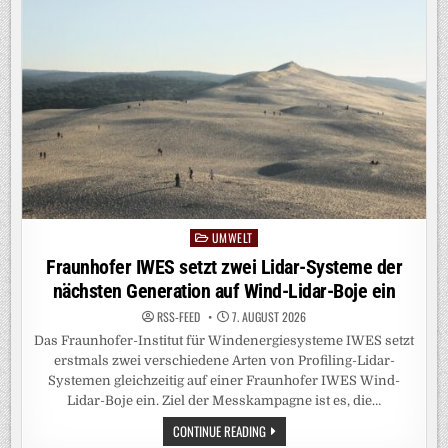
TRENNT
ERSTMALS
WASSERSTOFF-
ISOTOPENGEMISCH
DURCH
QUANTENEFFEKTE
UMWELT
Posted
in
Fraunhofer IWES setzt zwei Lidar-Systeme der
nächsten Generation auf Wind-Lidar-Boje ein
RSS-FEED
7. AUGUST 2026
Das Fraunhofer-Institut für Windenergiesysteme IWES setzt
erstmals zwei verschiedene Arten von Profiling-Lidar-
Systemen gleichzeitig auf einer Fraunhofer IWES Wind-
Lidar-Boje ein. Ziel der Messkampagne ist es, die…
FRAUNHOFER
CONTINUE READING
IWES