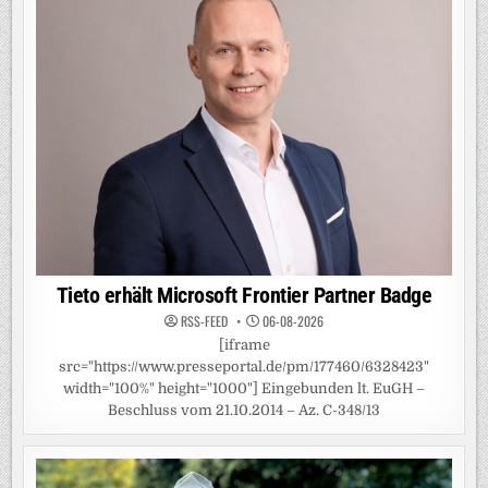
Tieto erhält Microsoft Frontier Partner Badge
RSS-FEED
06-08-2026
[iframe
src="https://www.presseportal.de/pm/177460/6328423"
width="100%" height="1000"] Eingebunden lt. EuGH –
Beschluss vom 21.10.2014 – Az. C-348/13