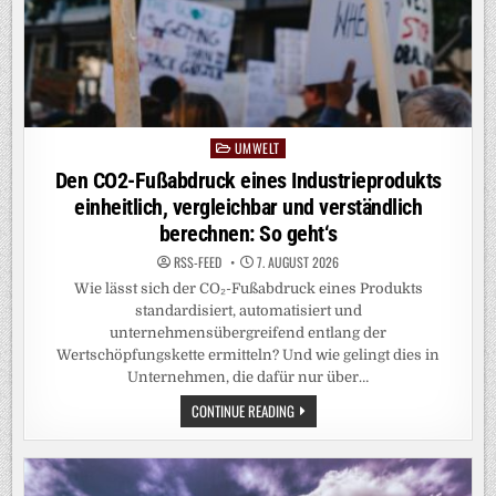
UMWELT
Posted
in
Den CO2-Fußabdruck eines Industrieprodukts
einheitlich, vergleichbar und verständlich
berechnen: So geht‘s
RSS-FEED
7. AUGUST 2026
Wie lässt sich der CO₂-Fußabdruck eines Produkts
standardisiert, automatisiert und
unternehmensübergreifend entlang der
Wertschöpfungskette ermitteln? Und wie gelingt dies in
Unternehmen, die dafür nur über…
DEN
CONTINUE READING
CO2-
FUSSABDRUCK E
INES I
NDUSTRIEPRODUKTS E
INHEITLICH, V
ERGLEICHBAR U