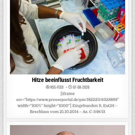
Hitze beeinflusst Fruchtbarkeit
RSS-FEED
07-08-2026
[iframe
src="https://www.presseportal.de/pm/182223/6328898"
width="100%" height="1000"] Eingebunden lt. EuGH –
Beschluss vom 21.10.2014 – Az. C-348/13