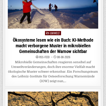
UMWELT
Posted
in
Ökosysteme lesen wie ein Buch: KI-Methode
macht verborgene Muster in mikrobiellen
Gemeinschaften der Warnow sichtbar
RSS-FEED
08-08-2026
Mikrobielle Gemeinschaften reagieren sensibel auf
Umweltveränderungen, doch ihre enorme Vielfalt macht
ökologische Muster schwer erkennbar. Ein Forschungsteam
des Leibniz-Instituts für Ostseeforschung Warnemünde
(IOW) zeigt nun,...