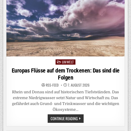
ND V
ERSTÄNDLICH B
ERECHNEN: S
O G
EHT‘S
UMWELT
Posted
in
Europas Flüsse auf dem Trockenen: Das sind die
Folgen
RSS-FEED
7. AUGUST 2026
Rhein und Donau sind auf historischen Tiefstständen. Das
extreme Niedrigwasser setzt Natur und Wirtschaft zu. Das
gefährdet auch Grund- und Trinkwasser und die wichtigen
Ökosysteme…
EUROPAS
CONTINUE READING
FLÜSSE
AUF
DEM