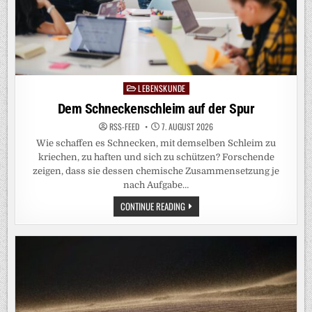
LEBENSKUNDE
Posted
in
Dem Schneckenschleim auf der Spur
RSS-FEED
7. AUGUST 2026
Wie schaffen es Schnecken, mit demselben Schleim zu
kriechen, zu haften und sich zu schützen? Forschende
zeigen, dass sie dessen chemische Zusammensetzung je
nach Aufgabe…
DEM
CONTINUE READING
SCHNECKENSCHLEIM
AUF
DER
SPUR