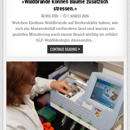
«Waldbrände können Bäume zusätzlich
stressen.»
RSS-FEED
7. AUGUST 2026
Welchen Einfluss Waldbrände auf Borkenkäfer haben, wie
sich ein Massenbefall verhindern lässt und warum ein
gezieltes Monitoring nach einem Brand wichtig ist, erklärt
SLF-Waldökologin Alessandra…
«WALDBRÄNDE
CONTINUE READING
KÖNNEN
BÄUME
ZUSÄTZLICH
STRESSEN.»