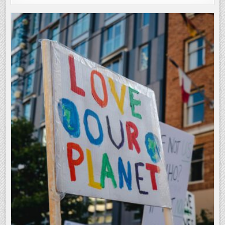
SETZT
ZWEI
LIDAR-
SYSTEME
DER
NÄCHSTEN
GENERATION
AUF
WIND-
LIDAR-
BOJE
EIN