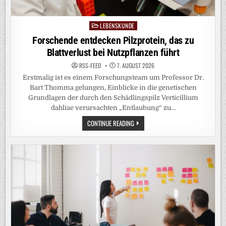
LEBENSKUNDE
Posted
in
Forschende entdecken Pilzprotein, das zu
Blattverlust bei Nutzpflanzen führt
RSS-FEED
7. AUGUST 2026
Erstmalig ist es einem Forschungsteam um Professor Dr.
Bart Thomma gelungen, Einblicke in die genetischen
Grundlagen der durch den Schädlingspilz Verticillium
dahliae verursachten „Entlaubung“ zu…
FORSCHENDE
CONTINUE READING
ENTDECKEN
PILZPROTEIN,
DAS
ZU
BLATTVERLUST
BEI
NUTZPFLANZEN
FÜHRT