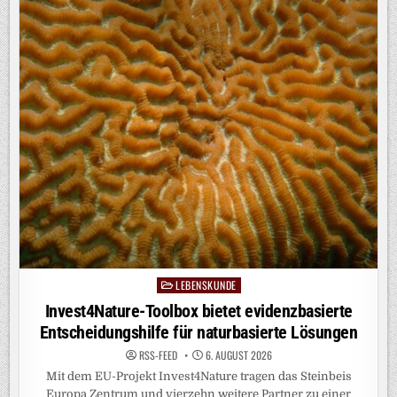
TROCKENEN:
DAS
SIND
DIE
FOLGEN
LEBENSKUNDE
Posted
in
Invest4Nature-Toolbox bietet evidenzbasierte
Entscheidungshilfe für naturbasierte Lösungen
RSS-FEED
6. AUGUST 2026
Mit dem EU-Projekt Invest4Nature tragen das Steinbeis
Europa Zentrum und vierzehn weitere Partner zu einer