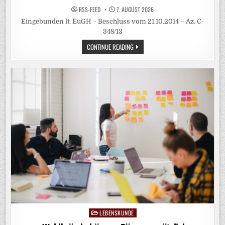
RSS-FEED
7. AUGUST 2026
Eingebunden lt. EuGH – Beschluss vom 21.10.2014 – Az. C-
348/13
HITZE
CONTINUE READING
BEEINFLUSST
FRUCHTBARKEIT
LEBENSKUNDE
Posted
in