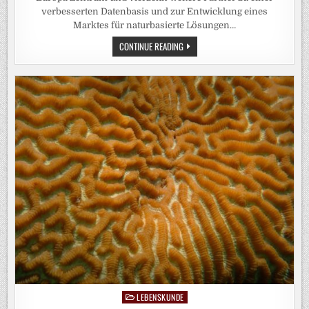
verbesserten Datenbasis und zur Entwicklung eines
Marktes für naturbasierte Lösungen…
INVEST4NATURE-
CONTINUE READING
TOOLBOX
BIETET
EVIDENZBASIERTE
ENTSCHEIDUNGSHILFE
FÜR
NATURBASIERTE
LÖSUNGEN
LEBENSKUNDE
Posted