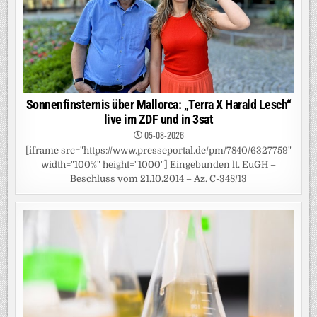
Sonnenfinsternis über Mallorca: „Terra X Harald Lesch“
live im ZDF und in 3sat
05-08-2026
[iframe src="https://www.presseportal.de/pm/7840/6327759"
width="100%" height="1000"] Eingebunden lt. EuGH –
Beschluss vom 21.10.2014 – Az. C-348/13