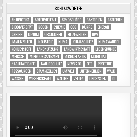
SCHLAGWÖRTER
ANTIBIOTIKA
ARTENVIELFALT
ATMOSPHÄRE
BAKTERIEN
BATTERIEN
BIODIVERSITÄT
BODEN
CHEMIE
CO2
DÜRRE
ENERGIE
GEHIRN
GENOM
GESUNDHEIT
HITZEWELLEN
IDW
IMMUNZELLEN
INDUSTRIE
KLIMA
KLIMASCHUTZ
KLIMAWANDEL
KOHLENSTOFF
LANDNUTZUNG
LANDWIRTSCHAFT
LEBENSKUNDE
MENSCH
MIKROORGANISMEN
MIKROPLASTIK
MOBILITÄT
NACHHALTIGKEIT
NATURSCHUTZ
NEWZS.DE
OTS
PROTEINE
RESSOURCEN
STAMMZELLEN
UMWELT
UNTERNEHMEN
WALD
WASSER
WISSENSCHAFT
WÄLDER
ZELLEN
ÖKOSYSTEM
ÖL