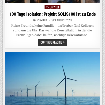
UMWELT
Posted
in
100 Tage Isolation: Projekt SOLIS100 ist zu Ende
RSS-FEED
9. AUGUST 2026
Keine Freunde, keine Familie – dafür aber fünf Kollegen
rund um die Uhr: Das war die Konstellation, in der die
Freiwilligen dabei halfen, wichtige Erkenntnisse…
100
CONTINUE READING
TAGE
ISOLATION:
PROJEKT
SOLIS100
IST
ZU
ENDE