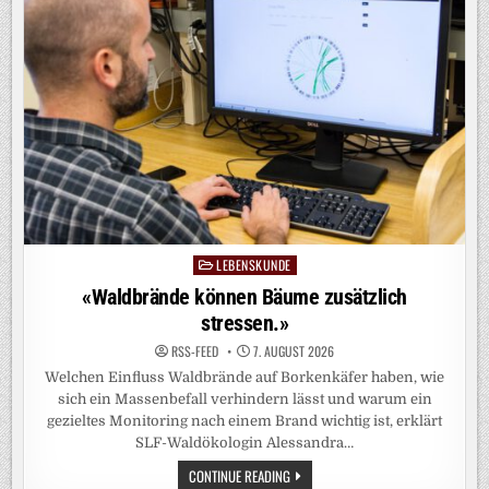
LEBENSKUNDE
Posted
in
«Waldbrände können Bäume zusätzlich
stressen.»
RSS-FEED
7. AUGUST 2026
Welchen Einfluss Waldbrände auf Borkenkäfer haben, wie
sich ein Massenbefall verhindern lässt und warum ein
gezieltes Monitoring nach einem Brand wichtig ist, erklärt
SLF-Waldökologin Alessandra…
«WALDBRÄNDE
CONTINUE READING
KÖNNEN