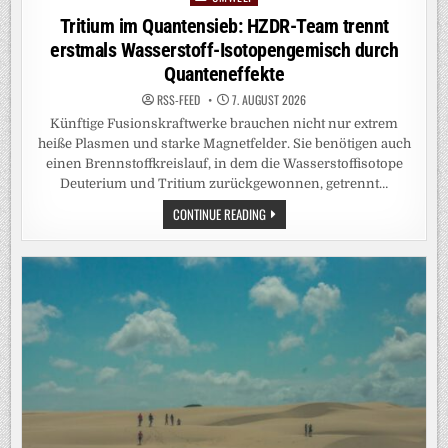
in
Tritium im Quantensieb: HZDR-Team trennt
erstmals Wasserstoff-Isotopengemisch durch
Quanteneffekte
RSS-FEED
7. AUGUST 2026
Künftige Fusionskraftwerke brauchen nicht nur extrem
heiße Plasmen und starke Magnetfelder. Sie benötigen auch
einen Brennstoffkreislauf, in dem die Wasserstoffisotope
Deuterium und Tritium zurückgewonnen, getrennt…
TRITIUM
CONTINUE READING
IM
QUANTENSIEB:
HZDR-
TEAM
TRENNT
ERSTMALS
WASSERSTOFF-
ISOTOPENGEMISCH
DURCH
QUANTENEFFEKTE