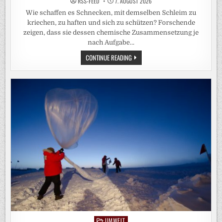
RSS-FEED
7. AUGUST 2026
Wie schaffen es Schnecken, mit demselben Schleim zu
kriechen, zu haften und sich zu schützen? Forschende
zeigen, dass sie dessen chemische Zusammensetzung je
nach Aufgabe…
DEM
CONTINUE READING
SCHNECKENSCHLEIM
AUF
DER
SPUR
UMWELT
Posted