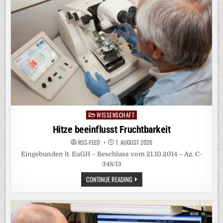
VERBORGENE
MUSTER
IN
MIKROBIELLEN
GEMEINSCHAFTEN
DER
WARNOW
SICHTBAR
WISSENSCHAFT
Posted
in
Hitze beeinflusst Fruchtbarkeit
RSS-FEED
7. AUGUST 2026
Eingebunden lt. EuGH – Beschluss vom 21.10.2014 – Az. C-
348/13
HITZE
CONTINUE READING
BEEINFLUSST
FRUCHTBARKEIT