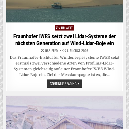
UMWELT
Posted
in
Fraunhofer IWES setzt zwei Lidar-Systeme der
nächsten Generation auf Wind-Lidar-Boje ein
RSS-FEED
7. AUGUST 2026
Das Fraunhofer-Institut für Windenergiesysteme IWES setzt
erstmals zwei verschiedene Arten von Profiling-Lidar-
Systemen gleichzeitig auf einer Fraunhofer IWES Wind-
Lidar-Boje ein. Ziel der Messkampagne ist es, die…
FRAUNHOFER
CONTINUE READING
IWES
SETZT
ZWEI
LIDAR-
SYSTEME
DER
NÄCHSTEN
GENERATION
AUF
WIND-
LIDAR-
BOJE