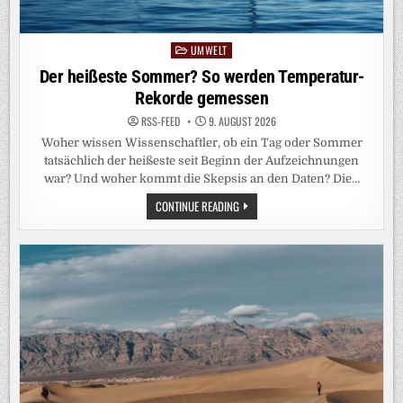
UMWELT
Posted
in
Der heißeste Sommer? So werden Temperatur-
Rekorde gemessen
RSS-FEED
9. AUGUST 2026
Woher wissen Wissenschaftler, ob ein Tag oder Sommer
tatsächlich der heißeste seit Beginn der Aufzeichnungen
war? Und woher kommt die Skepsis an den Daten? Die…
DER
CONTINUE READING
HEISSESTE S
OMMER? S
O W
ERDEN T
EMPERATUR-R
EKORDE G
EMESSEN