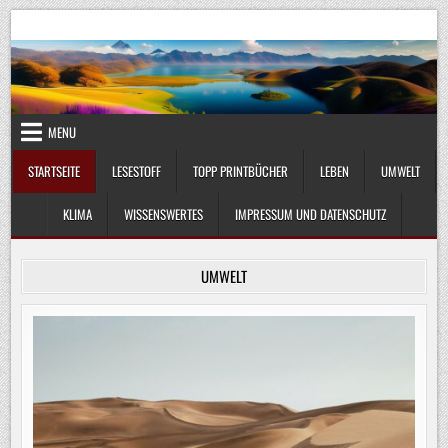
Skip
UmweltKlima.com
Umwelt, Klima und Lebenswissenschaft
to
content
MENU
STARTSEITE
LESESTOFF
TOPP PRINTBÜCHER
LEBEN
UMWELT
KLIMA
WISSENSWERTES
IMPRESSUM UND DATENSCHUTZ
UMWELT