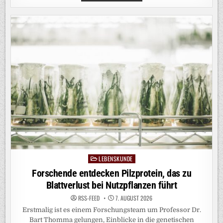
BÄUME
ZUSÄTZLICH
STRESSEN.»
LEBENSKUNDE
Posted
in
Forschende entdecken Pilzprotein, das zu
Blattverlust bei Nutzpflanzen führt
RSS-FEED
7. AUGUST 2026
Erstmalig ist es einem Forschungsteam um Professor Dr.
Bart Thomma gelungen, Einblicke in die genetischen