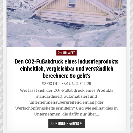
EIN
UMWELT
Posted
in
Den CO2-Fußabdruck eines Industrieprodukts
einheitlich, vergleichbar und verständlich
berechnen: So geht‘s
RSS-FEED
7. AUGUST 2026
Wie lässt sich der CO₂-Fußabdruck eines Produkts
standardisiert, automatisiert und
unternehmensübergreifend entlang der
Wertschöpfungskette ermitteln? Und wie gelingt dies in
Unternehmen, die dafür nur über…
DEN
CONTINUE READING
CO2-
FUSSABDRUCK E