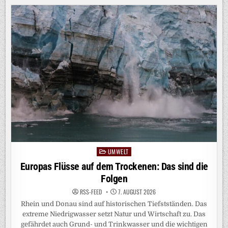
INES I
NDUSTRIEPRODUKTS E
INHEITLICH, V
ERGLEICHBAR U
ND V
ERSTÄNDLICH B
ERECHNEN: S
O G
EHT‘S
UMWELT
Posted
in
Europas Flüsse auf dem Trockenen: Das sind die
Folgen
RSS-FEED
7. AUGUST 2026
Rhein und Donau sind auf historischen Tiefstständen. Das
extreme Niedrigwasser setzt Natur und Wirtschaft zu. Das
gefährdet auch Grund- und Trinkwasser und die wichtigen