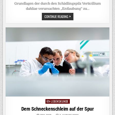
Grundlagen der durch den Schädlingspilz Verticillium
dahliae verursachten „Entlaubung“ zu…
FORSCHENDE
CONTINUE READING
ENTDECKEN
PILZPROTEIN,
DAS
ZU
BLATTVERLUST
BEI
NUTZPFLANZEN
FÜHRT
LEBENSKUNDE
Posted
in
Dem Schneckenschleim auf der Spur