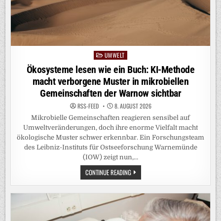
UMWELT
Posted
in
Ökosysteme lesen wie ein Buch: KI-Methode
macht verborgene Muster in mikrobiellen
Gemeinschaften der Warnow sichtbar
RSS-FEED
8. AUGUST 2026
Mikrobielle Gemeinschaften reagieren sensibel auf
Umweltveränderungen, doch ihre enorme Vielfalt macht
ökologische Muster schwer erkennbar. Ein Forschungsteam
des Leibniz-Instituts für Ostseeforschung Warnemünde
(IOW) zeigt nun,…
ÖKOSYSTEME
CONTINUE READING
LESEN
WIE
EIN
BUCH:
KI-
METHODE
MACHT