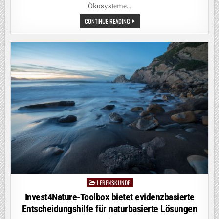
Ökosysteme…
EUROPAS
CONTINUE READING
FLÜSSE
AUF
DEM
TROCKENEN:
DAS
SIND
DIE
FOLGEN
LEBENSKUNDE
Posted
in
Invest4Nature-Toolbox bietet evidenzbasierte
Entscheidungshilfe für naturbasierte Lösungen