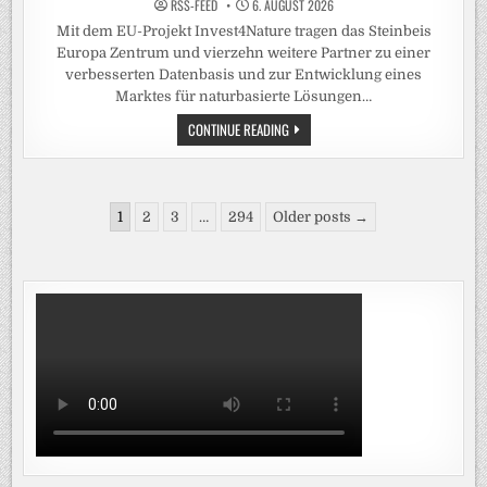
RSS-FEED
6. AUGUST 2026
Mit dem EU-Projekt Invest4Nature tragen das Steinbeis
Europa Zentrum und vierzehn weitere Partner zu einer
verbesserten Datenbasis und zur Entwicklung eines
Marktes für naturbasierte Lösungen…
INVEST4NATURE-
CONTINUE READING
TOOLBOX
BIETET
EVIDENZBASIERTE
ENTSCHEIDUNGSHILFE
FÜR
Seitennummerierung
NATURBASIERTE
1
2
3
…
294
Older posts →
LÖSUNGEN
der
Beiträge