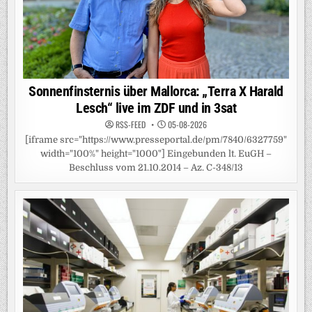
Sonnenfinsternis über Mallorca: „Terra X Harald
Lesch“ live im ZDF und in 3sat
RSS-FEED
05-08-2026
[iframe src="https://www.presseportal.de/pm/7840/6327759"
width="100%" height="1000"] Eingebunden lt. EuGH –
Beschluss vom 21.10.2014 – Az. C-348/13