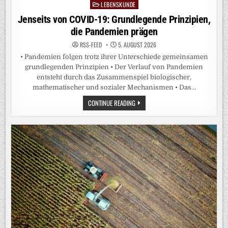
LEBENSKUNDE
Posted
in
Jenseits von COVID-19: Grundlegende Prinzipien,
die Pandemien prägen
RSS-FEED
5. AUGUST 2026
• Pandemien folgen trotz ihrer Unterschiede gemeinsamen
grundlegenden Prinzipien • Der Verlauf von Pandemien
entsteht durch das Zusammenspiel biologischer,
mathematischer und sozialer Mechanismen • Das…
JENSEITS
CONTINUE READING
VON
COVID-
19:
GRUNDLEGENDE
PRINZIPIEN,
DIE
PANDEMIEN
PRÄGEN