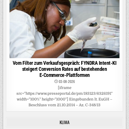
Vom Filter zum Verkaufsgespräch: FYNDRA Intent-KI
steigert Conversion Rates auf bestehenden
E‑Commerce-Plattformen
03-08-2026
[iframe
src="https://www.presseportal.de/pm/183123/6326191"
width="100%" height="1000"] Eingebunden lt. EuGH –
Beschluss vom 21.10.2014 – Az. C-348/13
KLIMA