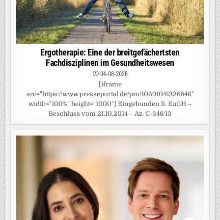
Ergotherapie: Eine der breitgefächertsten
Fachdisziplinen im Gesundheitswesen
04-08-2026
[iframe
src="https://www.presseportal.de/pm/106910/6326846"
width="100%" height="1000"] Eingebunden lt. EuGH –
Beschluss vom 21.10.2014 – Az. C-348/13