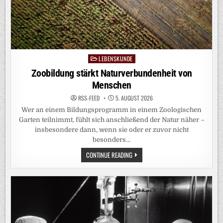
LEBENSKUNDE
Posted
in
Zoobildung stärkt Naturverbundenheit von
Menschen
RSS-FEED
5. AUGUST 2026
Wer an einem Bildungsprogramm in einem Zoologischen
Garten teilnimmt, fühlt sich anschließend der Natur näher –
insbesondere dann, wenn sie oder er zuvor nicht
besonders…
ZOOBILDUNG
CONTINUE READING
STÄRKT
NATURVERBUNDENHEIT
VON
MENSCHEN