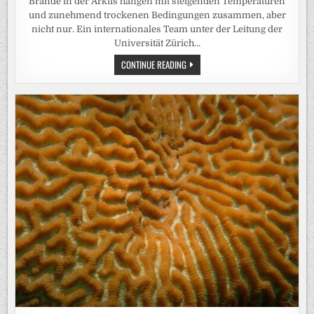
Brände in der Arktis hängen mit steigenden Temperaturen
und zunehmend trockenen Bedingungen zusammen, aber
nicht nur. Ein internationales Team unter der Leitung der
Universität Zürich…
BRANDHÄUFIGKEIT
CONTINUE READING
IN
ARKTIS
DURCH
MENSCHLICHE
AKTIVITÄTEN
MEHR
ALS
VERDOPPELT