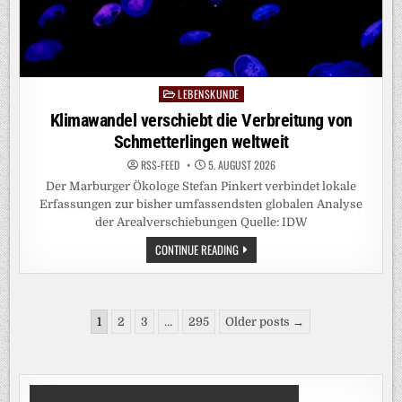
LEBENSKUNDE
Posted
in
Klimawandel verschiebt die Verbreitung von
Schmetterlingen weltweit
RSS-FEED
5. AUGUST 2026
Der Marburger Ökologe Stefan Pinkert verbindet lokale
Erfassungen zur bisher umfassendsten globalen Analyse
der Arealverschiebungen Quelle: IDW
KLIMAWANDEL
CONTINUE READING
VERSCHIEBT
DIE
VERBREITUNG
VON
SCHMETTERLINGEN
Seitennummerierung
WELTWEIT
1
2
3
…
295
Older posts →
der
Beiträge