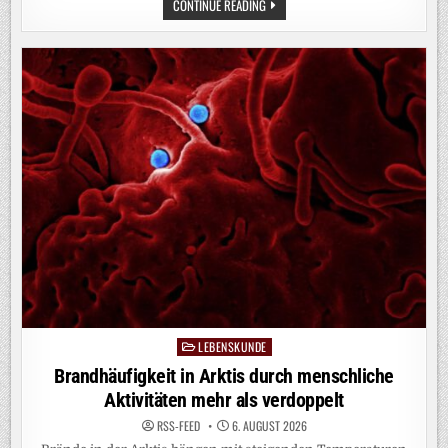
BBSR-
CONTINUE READING
STUDIE:
DIGITALE
LÖSUNGEN
VERBESSERN
DIE
VORSORGE
GEGEN
HOCHWASSER
UND
STARKREGEN
LEBENSKUNDE
Posted
in
Brandhäufigkeit in Arktis durch menschliche
Aktivitäten mehr als verdoppelt
RSS-FEED
6. AUGUST 2026