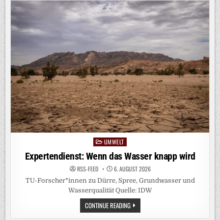
UMWELT
Posted
in
Expertendienst: Wenn das Wasser knapp wird
RSS-FEED
6. AUGUST 2026
TU-Forscher*innen zu Dürre, Spree, Grundwasser und
Wasserqualität Quelle: IDW
EXPERTENDIENST:
CONTINUE READING
WENN
DAS