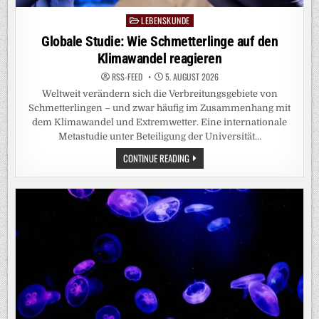
LEBENSKUNDE
Posted
in
Globale Studie: Wie Schmetterlinge auf den
Klimawandel reagieren
RSS-FEED
5. AUGUST 2026
Weltweit verändern sich die Verbreitungsgebiete von
Schmetterlingen – und zwar häufig im Zusammenhang mit
dem Klimawandel und Extremwetter. Eine internationale
Metastudie unter Beteiligung der Universität…
GLOBALE
CONTINUE READING
STUDIE:
WIE
SCHMETTERLINGE
AUF
DEN
KLIMAWANDEL
REAGIEREN