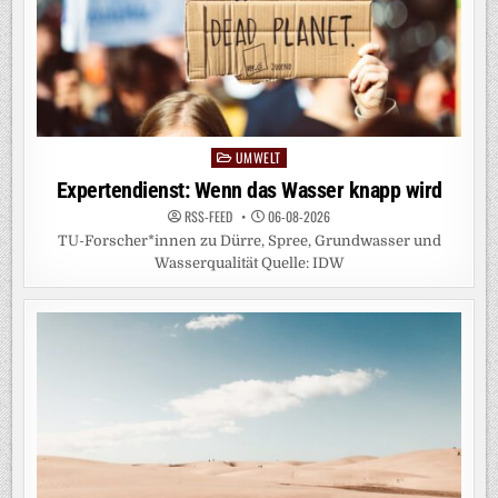
UMWELT
Posted
in
Expertendienst: Wenn das Wasser knapp wird
RSS-FEED
06-08-2026
TU-Forscher*innen zu Dürre, Spree, Grundwasser und
Wasserqualität Quelle: IDW