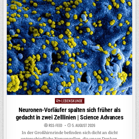
LEBENSKUNDE
Posted
in
Neuronen-Vorläufer spalten sich früher als
gedacht in zwei Zelllinien | Science Advances
RSS-FEED
5. AUGUST 2026
In der Großhirnrinde befinden sich dicht an dicht
unterschiedliche Nervenzellen, die unser Denken,