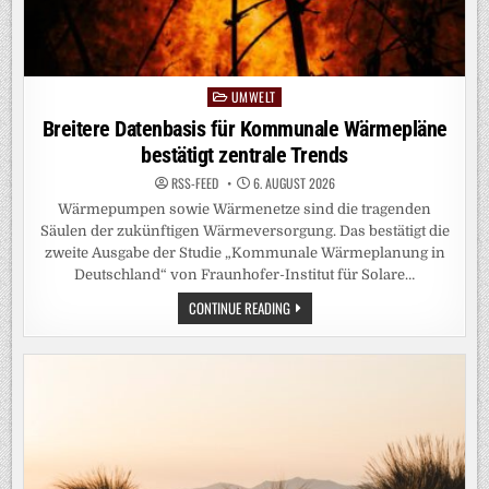
UMWELT
Posted
in
Breitere Datenbasis für Kommunale Wärmepläne
bestätigt zentrale Trends
RSS-FEED
6. AUGUST 2026
Wärmepumpen sowie Wärmenetze sind die tragenden
Säulen der zukünftigen Wärmeversorgung. Das bestätigt die
zweite Ausgabe der Studie „Kommunale Wärmeplanung in
Deutschland“ von Fraunhofer-Institut für Solare…
BREITERE
CONTINUE READING
DATENBASIS
FÜR
KOMMUNALE
WÄRMEPLÄNE
BESTÄTIGT
ZENTRALE
TRENDS