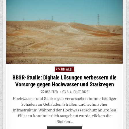
BER L
EIPZIG
UMWELT
Posted
in
BBSR-Studie: Digitale Lösungen verbessern die
Vorsorge gegen Hochwasser und Starkregen
RSS-FEED
6. AUGUST 2026
Hochwasser und Starkregen verursachen immer häufiger
Schäden an Gebäuden, Straßen und technischer
Infrastruktur. Während der Hochwasserschutz an großen
Flüssen kontinuierlich ausgebaut wurde, rücken die
Risiken…