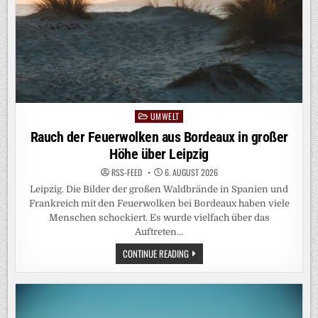
UMWELT
Posted
in
Rauch der Feuerwolken aus Bordeaux in großer
Höhe über Leipzig
RSS-FEED
6. AUGUST 2026
Leipzig. Die Bilder der großen Waldbrände in Spanien und
Frankreich mit den Feuerwolken bei Bordeaux haben viele
Menschen schockiert. Es wurde vielfach über das
Auftreten…
RAUCH
CONTINUE READING
DER
FEUERWOLKEN
AUS
BORDEAUX
IN
GROSSER H
ÖHE Ü