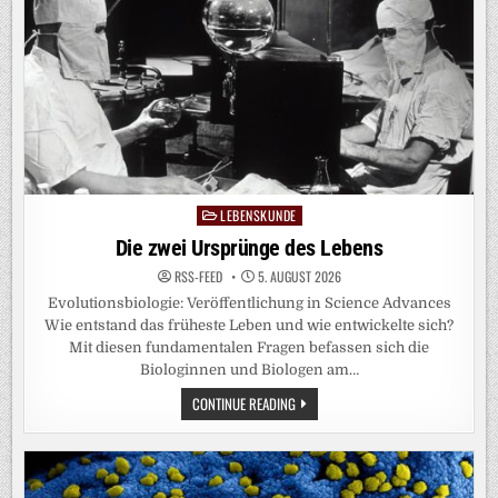
LEBENSKUNDE
Posted
in
Die zwei Ursprünge des Lebens
RSS-FEED
5. AUGUST 2026
Evolutionsbiologie: Veröffentlichung in Science Advances
Wie entstand das früheste Leben und wie entwickelte sich?
Mit diesen fundamentalen Fragen befassen sich die
Biologinnen und Biologen am…
DIE
CONTINUE READING
ZWEI
URSPRÜNGE
DES
LEBENS