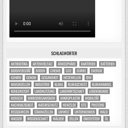
SCHLAGWÖRTER
ANTIBIOTIKA
ARTENVIELFALT
ATMOSPHÄRE
BAKTERIEN
BATTERIEN
BIODIVERSITÄT
BODEN
CHEMIE
CO2
DÜRRE
ENERGIE
GEHIRN
GENOM
GESUNDHEIT
HITZEWELLEN
IDW
IMMUNZELLEN
INDUSTRIE
KLIMA
KLIMASCHUTZ
KLIMAWANDEL
KOHLENSTOFF
LANDNUTZUNG
LANDWIRTSCHAFT
LEBENSKUNDE
MENSCH
MIKROORGANISMEN
MIKROPLASTIK
MOBILITÄT
NACHHALTIGKEIT
NATURSCHUTZ
NEWZS.DE
OTS
PROTEINE
RESSOURCEN
STAMMZELLEN
UMWELT
UNTERNEHMEN
WALD
WASSER
WISSENSCHAFT
WÄLDER
ZELLEN
ÖKOSYSTEM
ÖL