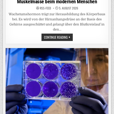
Muskelmasse beim modernen Menschen
RSS-FEED
5. AUGUST 2026
Wachstumshormon trägt zur Herausbildung des Körperbaus
bei. Es wird von der Hirnanhangsdrüse an der Basis des
Gehirns ausgeschüttet und gelangt über den Blutkreislauf in
den…
NEANDERTALER-
CONTINUE READING
WACHSTUMSHORMONREZEPTOR
ERHÖHT
MUSKELMASSE
BEIM
MODERNEN
MENSCHEN