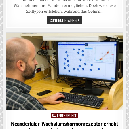
Wahrnehmen und Handeln ermöglichen. Doch wie diese
Zelltypen entstehen, während das Gehirn…
NEURONEN-
CONTINUE READING
VORLÄUFER
SPALTEN
SICH
FRÜHER
ALS
GEDACHT
IN
ZWEI
ZELLLINIEN
|
SCIENCE
ADVANCES
LEBENSKUNDE
Posted
in
Neandertaler-Wachstumshormonrezeptor erhöht