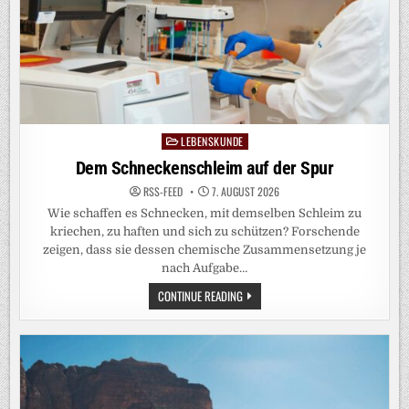
LEBENSKUNDE
Posted
in
Dem Schneckenschleim auf der Spur
RSS-FEED
7. AUGUST 2026
Wie schaffen es Schnecken, mit demselben Schleim zu
kriechen, zu haften und sich zu schützen? Forschende
zeigen, dass sie dessen chemische Zusammensetzung je
nach Aufgabe…
DEM
CONTINUE READING
SCHNECKENSCHLEIM
AUF
DER
SPUR