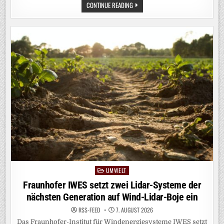
TRITIUM
CONTINUE READING
IM
QUANTENSIEB:
HZDR-
TEAM
TRENNT
ERSTMALS
WASSERSTOFF-
ISOTOPENGEMISCH
DURCH
QUANTENEFFEKTE
UMWELT
Posted
in
Fraunhofer IWES setzt zwei Lidar-Systeme der
nächsten Generation auf Wind-Lidar-Boje ein
RSS-FEED
7. AUGUST 2026
Das Fraunhofer-Institut für Windenergiesysteme IWES setzt