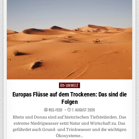
INHEITLICH, V
ERGLEICHBAR U
ND V
ERSTÄNDLICH B
ERECHNEN: S
O G
EHT‘S
UMWELT
Posted
in
Europas Flüsse auf dem Trockenen: Das sind die
Folgen
RSS-FEED
7. AUGUST 2026
Rhein und Donau sind auf historischen Tiefstständen. Das
extreme Niedrigwasser setzt Natur und Wirtschaft zu. Das
gefährdet auch Grund- und Trinkwasser und die wichtigen
Ökosysteme…