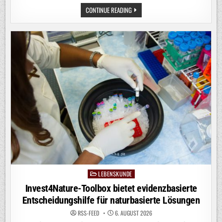
EUROPAS
CONTINUE READING
FLÜSSE
AUF
DEM
TROCKENEN:
DAS
SIND
DIE
FOLGEN
LEBENSKUNDE
Posted
in
Invest4Nature-Toolbox bietet evidenzbasierte
Entscheidungshilfe für naturbasierte Lösungen
RSS-FEED
6. AUGUST 2026