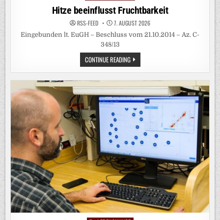
in
Hitze beeinflusst Fruchtbarkeit
RSS-FEED
7. AUGUST 2026
Eingebunden lt. EuGH – Beschluss vom 21.10.2014 – Az. C-
348/13
HITZE
CONTINUE READING
BEEINFLUSST
FRUCHTBARKEIT