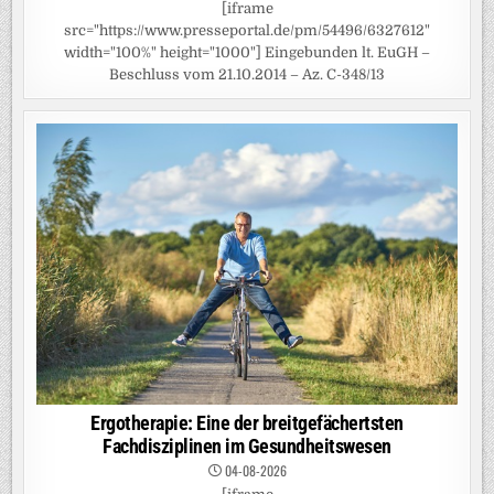
[iframe
src="https://www.presseportal.de/pm/54496/6327612"
width="100%" height="1000"] Eingebunden lt. EuGH –
Beschluss vom 21.10.2014 – Az. C-348/13
Ergotherapie: Eine der breitgefächertsten
Fachdisziplinen im Gesundheitswesen
04-08-2026