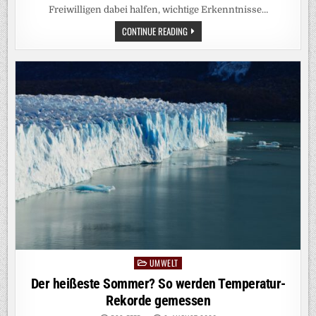
Freiwilligen dabei halfen, wichtige Erkenntnisse…
100
CONTINUE READING
TAGE
ISOLATION:
PROJEKT
SOLIS100
IST
ZU
ENDE
UMWELT
Posted
in
Der heißeste Sommer? So werden Temperatur-
Rekorde gemessen