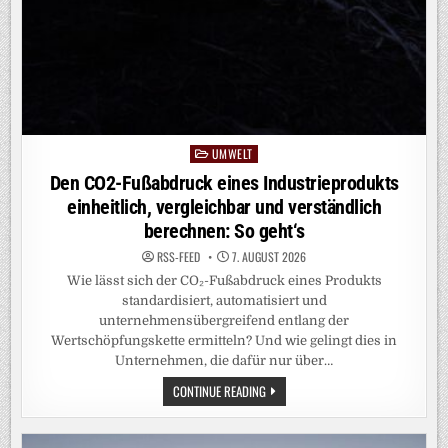
UMWELT
Posted
in
Den CO2-Fußabdruck eines Industrieprodukts
einheitlich, vergleichbar und verständlich
berechnen: So geht‘s
RSS-FEED
7. AUGUST 2026
Wie lässt sich der CO₂-Fußabdruck eines Produkts
standardisiert, automatisiert und
unternehmensübergreifend entlang der
Wertschöpfungskette ermitteln? Und wie gelingt dies in
Unternehmen, die dafür nur über…
DEN
CONTINUE READING
CO2-
FUSSABDRUCK E
INES I
NDUSTRIEPRODUKTS E