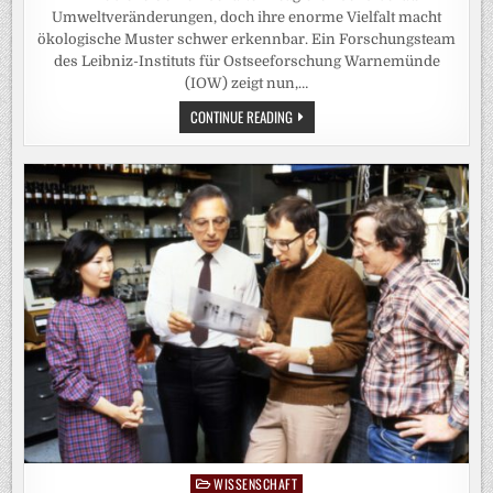
Umweltveränderungen, doch ihre enorme Vielfalt macht
ökologische Muster schwer erkennbar. Ein Forschungsteam
des Leibniz-Instituts für Ostseeforschung Warnemünde
(IOW) zeigt nun,…
ÖKOSYSTEME
CONTINUE READING
LESEN
WIE
EIN
BUCH:
KI-
METHODE
MACHT
VERBORGENE
MUSTER
IN
MIKROBIELLEN
GEMEINSCHAFTEN
DER
WARNOW
SICHTBAR
WISSENSCHAFT
Posted