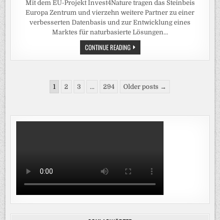
Mit dem EU-Projekt Invest4Nature tragen das Steinbeis
Europa Zentrum und vierzehn weitere Partner zu einer
verbesserten Datenbasis und zur Entwicklung eines
Marktes für naturbasierte Lösungen…
INVEST4NATURE-
CONTINUE READING
TOOLBOX
BIETET
EVIDENZBASIERTE
ENTSCHEIDUNGSHILFE
FÜR
Seitennummerierung
NATURBASIERTE
1
2
3
…
294
Older posts →
LÖSUNGEN
der
Beiträge