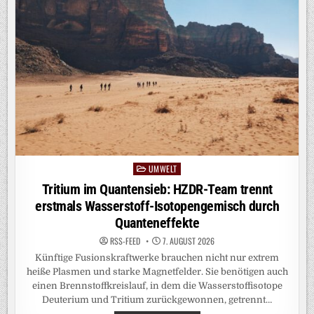
UMWELT
Posted
in
Tritium im Quantensieb: HZDR-Team trennt
erstmals Wasserstoff-Isotopengemisch durch
Quanteneffekte
RSS-FEED
7. AUGUST 2026
Künftige Fusionskraftwerke brauchen nicht nur extrem
heiße Plasmen und starke Magnetfelder. Sie benötigen auch
einen Brennstoffkreislauf, in dem die Wasserstoffisotope
Deuterium und Tritium zurückgewonnen, getrennt…