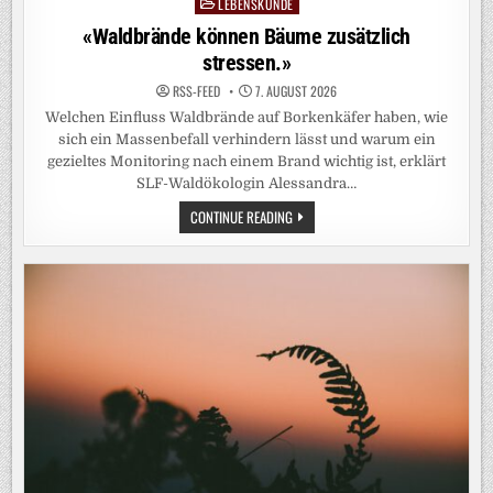
LEBENSKUNDE
Posted
in
«Waldbrände können Bäume zusätzlich
stressen.»
RSS-FEED
7. AUGUST 2026
Welchen Einfluss Waldbrände auf Borkenkäfer haben, wie
sich ein Massenbefall verhindern lässt und warum ein
gezieltes Monitoring nach einem Brand wichtig ist, erklärt
SLF-Waldökologin Alessandra…
«WALDBRÄNDE
CONTINUE READING
KÖNNEN
BÄUME
ZUSÄTZLICH
STRESSEN.»