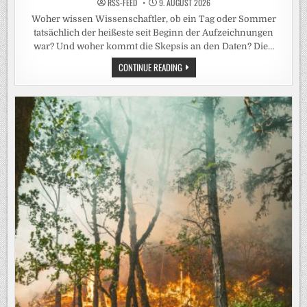
RSS-FEED
9. AUGUST 2026
Woher wissen Wissenschaftler, ob ein Tag oder Sommer
tatsächlich der heißeste seit Beginn der Aufzeichnungen
war? Und woher kommt die Skepsis an den Daten? Die…
DER
CONTINUE READING
HEISSESTE S
OMMER? S
O W
ERDEN T
EMPERATUR-R
EKORDE G
EMESSEN