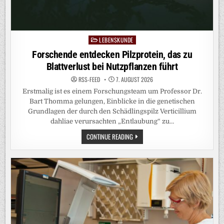
LEBENSKUNDE
Posted
in
Forschende entdecken Pilzprotein, das zu
Blattverlust bei Nutzpflanzen führt
RSS-FEED
7. AUGUST 2026
Erstmalig ist es einem Forschungsteam um Professor Dr.
Bart Thomma gelungen, Einblicke in die genetischen
Grundlagen der durch den Schädlingspilz Verticillium
dahliae verursachten „Entlaubung“ zu…
FORSCHENDE
CONTINUE READING
ENTDECKEN
PILZPROTEIN,
DAS
ZU
BLATTVERLUST
BEI
NUTZPFLANZEN
FÜHRT