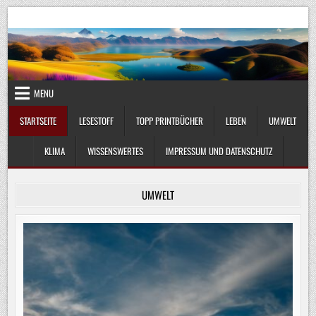
Skip
UmweltKlima.com
Umwelt, Klima und Lebenswissenschaft
to
content
MENU
STARTSEITE
LESESTOFF
TOPP PRINTBÜCHER
LEBEN
UMWELT
KLIMA
WISSENSWERTES
IMPRESSUM UND DATENSCHUTZ
UMWELT