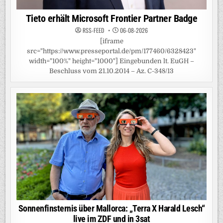
Tieto erhält Microsoft Frontier Partner Badge
RSS-FEED
06-08-2026
[iframe
src="https://www.presseportal.de/pm/177460/6328423"
width="100%" height="1000"] Eingebunden lt. EuGH –
Beschluss vom 21.10.2014 – Az. C-348/13
Sonnenfinsternis über Mallorca: „Terra X Harald Lesch“
live im ZDF und in 3sat