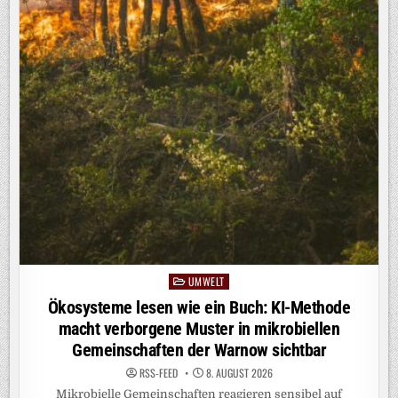
UMWELT
Posted
in
Ökosysteme lesen wie ein Buch: KI-Methode
macht verborgene Muster in mikrobiellen
Gemeinschaften der Warnow sichtbar
RSS-FEED
8. AUGUST 2026
Mikrobielle Gemeinschaften reagieren sensibel auf