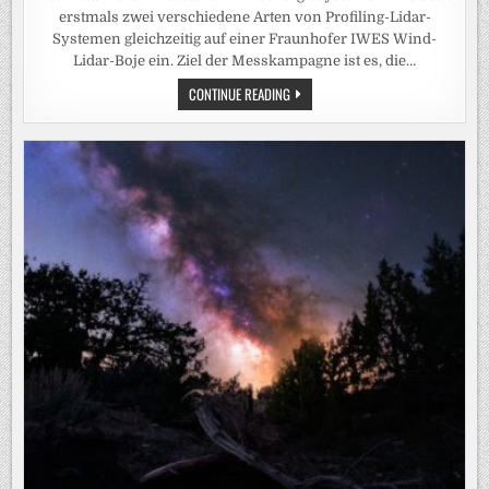
erstmals zwei verschiedene Arten von Profiling-Lidar-
Systemen gleichzeitig auf einer Fraunhofer IWES Wind-
Lidar-Boje ein. Ziel der Messkampagne ist es, die…
FRAUNHOFER
CONTINUE READING
IWES
SETZT
ZWEI
LIDAR-
SYSTEME
DER
NÄCHSTEN
GENERATION
AUF
WIND-
LIDAR-
BOJE
EIN