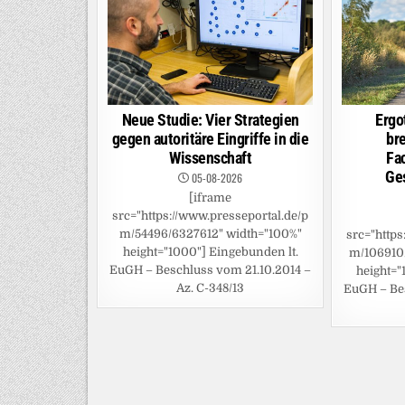
Neue Studie: Vier Strategien
Ergo
gegen autoritäre Eingriffe in die
br
Wissenschaft
Fa
Ge
05-08-2026
[iframe
src="https://www.presseportal.de/p
m/54496/6327612" width="100%"
src="https
height="1000"] Eingebunden lt.
m/106910
EuGH – Beschluss vom 21.10.2014 –
height="
Az. C-348/13
EuGH – Bes