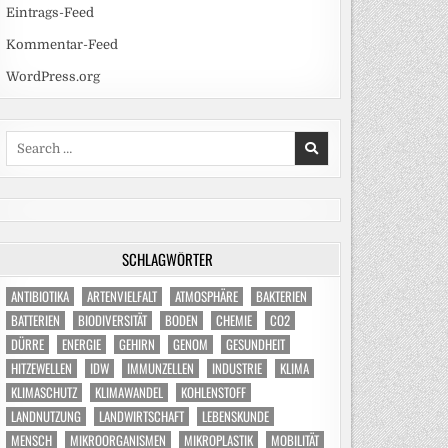
Eintrags-Feed
Kommentar-Feed
WordPress.org
Search
for:
SCHLAGWÖRTER
ANTIBIOTIKA
ARTENVIELFALT
ATMOSPHÄRE
BAKTERIEN
BATTERIEN
BIODIVERSITÄT
BODEN
CHEMIE
CO2
DÜRRE
ENERGIE
GEHIRN
GENOM
GESUNDHEIT
HITZEWELLEN
IDW
IMMUNZELLEN
INDUSTRIE
KLIMA
KLIMASCHUTZ
KLIMAWANDEL
KOHLENSTOFF
LANDNUTZUNG
LANDWIRTSCHAFT
LEBENSKUNDE
MENSCH
MIKROORGANISMEN
MIKROPLASTIK
MOBILITÄT