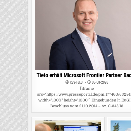
Tieto erhält Microsoft Frontier Partner Ba
RSS-FEED
06-08-2026
[iframe
src="https://www.presseportal.de/pm/177460/63284
width="100%" height="1000"] Eingebunden lt. EuG
Beschluss vom 21.10.2014 – Az. C-348/13