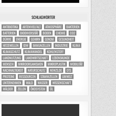
SCHLAGWÖRTER
ANTIBIOTIKA
ARTENVIELFALT
ATMOSPHÄRE
BAKTERIEN
BATTERIEN
BIODIVERSITÄT
BODEN
CHEMIE
CO2
DÜRRE
ENERGIE
GEHIRN
GENOM
GESUNDHEIT
HITZEWELLEN
IDW
IMMUNZELLEN
INDUSTRIE
KLIMA
KLIMASCHUTZ
KLIMAWANDEL
KOHLENSTOFF
LANDNUTZUNG
LANDWIRTSCHAFT
LEBENSKUNDE
MENSCH
MIKROORGANISMEN
MIKROPLASTIK
MOBILITÄT
NACHHALTIGKEIT
NATURSCHUTZ
NEWZS.DE
OTS
PROTEINE
RESSOURCEN
STAMMZELLEN
UMWELT
UNTERNEHMEN
WALD
WASSER
WISSENSCHAFT
WÄLDER
ZELLEN
ÖKOSYSTEM
ÖL