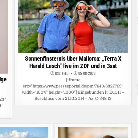
Sonnenfinsternis über Mallorca: „Terra X
Harald Lesch“ live im ZDF und in 3sat
RSS-FEED
05-08-2026
dge
[iframe
src="https://www.presseportal.de/pm/7840/6327759"
width="100%" height="1000"] Eingebunden lt. EuGH –
Beschluss vom 21.10.2014 – Az. C-348/13
23"
H –