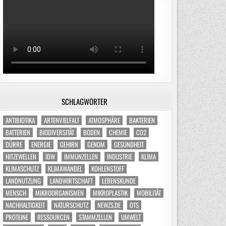
SCHLAGWÖRTER
ANTIBIOTIKA
ARTENVIELFALT
ATMOSPHÄRE
BAKTERIEN
BATTERIEN
BIODIVERSITÄT
BODEN
CHEMIE
CO2
DÜRRE
ENERGIE
GEHIRN
GENOM
GESUNDHEIT
HITZEWELLEN
IDW
IMMUNZELLEN
INDUSTRIE
KLIMA
KLIMASCHUTZ
KLIMAWANDEL
KOHLENSTOFF
LANDNUTZUNG
LANDWIRTSCHAFT
LEBENSKUNDE
MENSCH
MIKROORGANISMEN
MIKROPLASTIK
MOBILITÄT
NACHHALTIGKEIT
NATURSCHUTZ
NEWZS.DE
OTS
PROTEINE
RESSOURCEN
STAMMZELLEN
UMWELT