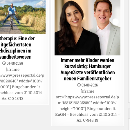
therapie: Eine der
eitgefächertsten
chdisziplinen im
sundheitswesen
Immer mehr Kinder werden
04-08-2026
kurzsichtig: Hamburger
[iframe
Augenärzte veröffentlichen
://www.presseportal.de/p
neuen Familienratgeber
/6326846" width="100%"
03-08-2026
1000"] Eingebunden lt.
[iframe
chluss vom 21.10.2014 –
src="https://www.presseportal.de/p
Az. C-348/13
m/183121/6325899" width="100%"
height="1000"] Eingebunden lt.
EuGH – Beschluss vom 21.10.2014 –
Az. C-348/13