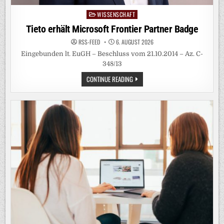
WISSENSCHAFT
Posted
in
Tieto erhält Microsoft Frontier Partner Badge
RSS-FEED
6. AUGUST 2026
Eingebunden lt. EuGH – Beschluss vom 21.10.2014 – Az. C-
348/13
TIETO
CONTINUE READING
ERHÄLT
MICROSOFT
FRONTIER
PARTNER
BADGE