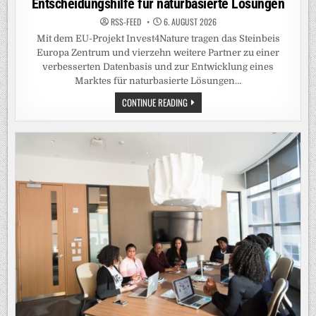
Entscheidungshilfe für naturbasierte Lösungen
RSS-FEED
6. AUGUST 2026
Mit dem EU-Projekt Invest4Nature tragen das Steinbeis
Europa Zentrum und vierzehn weitere Partner zu einer
verbesserten Datenbasis und zur Entwicklung eines
Marktes für naturbasierte Lösungen…
INVEST4NATURE-
CONTINUE READING
TOOLBOX
BIETET
EVIDENZBASIERTE
ENTSCHEIDUNGSHILFE
FÜR
NATURBASIERTE
LÖSUNGEN