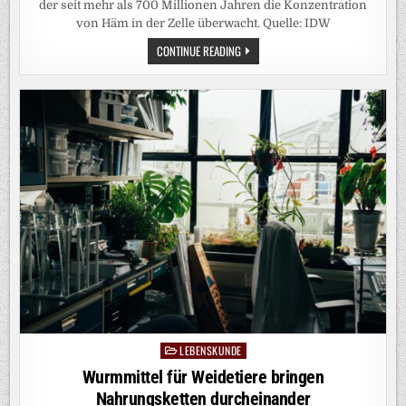
der seit mehr als 700 Millionen Jahren die Konzentration
von Häm in der Zelle überwacht. Quelle: IDW
MITOCHONDRIEN
CONTINUE READING
ALS
SENSOR
FÜR
LEBENSWICHTIGES
EISENMOLEKÜL
ENTLARVT
LEBENSKUNDE
Posted
in
Wurmmittel für Weidetiere bringen
Nahrungsketten durcheinander