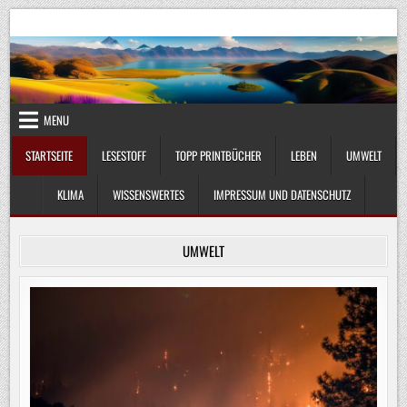
Skip
UmweltKlima.com
Umwelt, Klima und Lebenswissenschaft
to
content
MENU
STARTSEITE
LESESTOFF
TOPP PRINTBÜCHER
LEBEN
UMWELT
KLIMA
WISSENSWERTES
IMPRESSUM UND DATENSCHUTZ
UMWELT