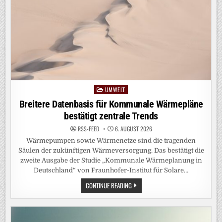
UMWELT
Posted
in
Breitere Datenbasis für Kommunale Wärmepläne
bestätigt zentrale Trends
RSS-FEED
6. AUGUST 2026
Wärmepumpen sowie Wärmenetze sind die tragenden
Säulen der zukünftigen Wärmeversorgung. Das bestätigt die
zweite Ausgabe der Studie „Kommunale Wärmeplanung in
Deutschland“ von Fraunhofer-Institut für Solare…
BREITERE
CONTINUE READING
DATENBASIS
FÜR
KOMMUNALE
WÄRMEPLÄNE
BESTÄTIGT