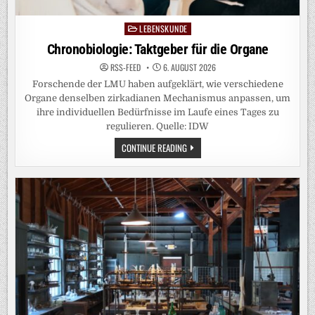
LEBENSKUNDE
Posted
in
Chronobiologie: Taktgeber für die Organe
RSS-FEED
6. AUGUST 2026
Forschende der LMU haben aufgeklärt, wie verschiedene
Organe denselben zirkadianen Mechanismus anpassen, um
ihre individuellen Bedürfnisse im Laufe eines Tages zu
regulieren. Quelle: IDW
CHRONOBIOLOGIE:
CONTINUE READING
TAKTGEBER
FÜR
DIE
ORGANE