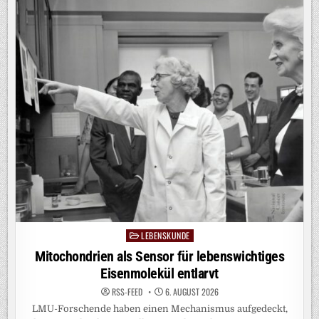
ERKENNTNISSE
ZUR
BEWEGUNGSPLANUNG
IM
GEHIRN
LEBENSKUNDE
Posted
in
Mitochondrien als Sensor für lebenswichtiges
Eisenmolekül entlarvt
RSS-FEED
6. AUGUST 2026
LMU-Forschende haben einen Mechanismus aufgedeckt,