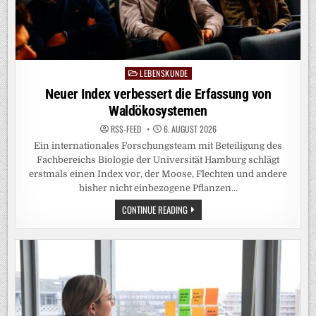
LEBENSKUNDE
Posted
in
Neuer Index verbessert die Erfassung von
Waldökosystemen
RSS-FEED
6. AUGUST 2026
Ein internationales Forschungsteam mit Beteiligung des
Fachbereichs Biologie der Universität Hamburg schlägt
erstmals einen Index vor, der Moose, Flechten und andere
bisher nicht einbezogene Pflanzen…
NEUER
CONTINUE READING
INDEX
VERBESSERT
DIE
ERFASSUNG
VON
WALDÖKOSYSTEMEN