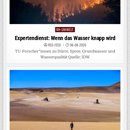
UMWELT
Posted
in
Expertendienst: Wenn das Wasser knapp wird
RSS-FEED
06-08-2026
TU-Forscher*innen zu Dürre, Spree, Grundwasser und
Wasserqualität Quelle: IDW