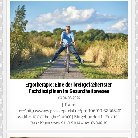
Ergotherapie: Eine der breitgefächertsten
Fachdisziplinen im Gesundheitswesen
04-08-2026
[iframe
src="https://www.presseportal.de/pm/106910/6326846"
width="100%" height="1000"] Eingebunden lt. EuGH –
Beschluss vom 21.10.2014 – Az. C-348/13