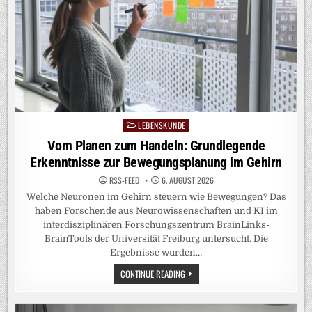
LEBENSKUNDE
Posted
in
Vom Planen zum Handeln: Grundlegende
Erkenntnisse zur Bewegungsplanung im Gehirn
RSS-FEED
6. AUGUST 2026
Welche Neuronen im Gehirn steuern wie Bewegungen? Das
haben Forschende aus Neurowissenschaften und KI im
interdisziplinären Forschungszentrum BrainLinks-
BrainTools der Universität Freiburg untersucht. Die
Ergebnisse wurden…
VOM
CONTINUE READING
PLANEN
ZUM
HANDELN:
GRUNDLEGENDE