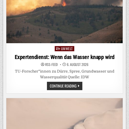
UMWELT
Posted
in
Expertendienst: Wenn das Wasser knapp wird
RSS-FEED
6. AUGUST 2026
TU-Forscher*innen zu Dürre, Spree, Grundwasser und
Wasserqualität Quelle: IDW
EXPERTENDIENST:
CONTINUE READING
WENN
DAS
WASSER
KNAPP
WIRD