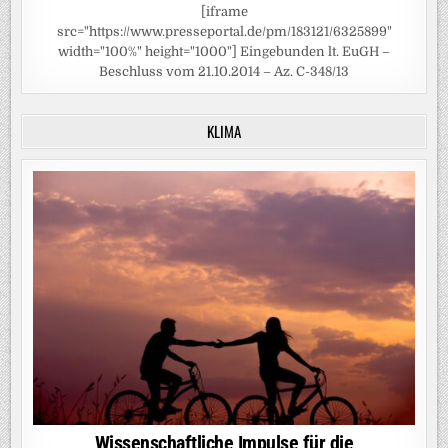
[iframe
src="https://www.presseportal.de/pm/183121/6325899"
width="100%" height="1000"] Eingebunden lt. EuGH –
Beschluss vom 21.10.2014 – Az. C-348/13
KLIMA
Wissenschaftliche Impulse für die