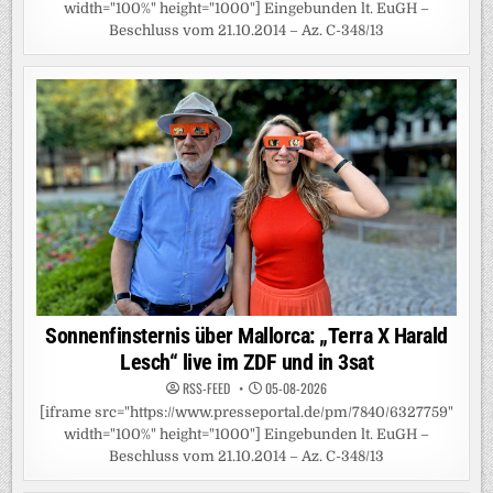
width="100%" height="1000"] Eingebunden lt. EuGH –
Beschluss vom 21.10.2014 – Az. C-348/13
Sonnenfinsternis über Mallorca: „Terra X Harald
Lesch“ live im ZDF und in 3sat
RSS-FEED
05-08-2026
[iframe src="https://www.presseportal.de/pm/7840/6327759"
width="100%" height="1000"] Eingebunden lt. EuGH –
Beschluss vom 21.10.2014 – Az. C-348/13