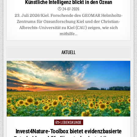
Künstliche Intelligenz blickt in den Ozean
24-07-2026
23. Juli 2026/Kiel. Forschende des GEOMAR Helmholtz-
Zentrums für Ozeanforschung Kiel und der Christian-
Albrechts-Universität zu Kiel (CAU) zeigen, wie sich
mithilfe...
AKTUELL
LEBENSKUNDE
Posted
in
Invest4Nature-Toolbox bietet evidenzbasierte