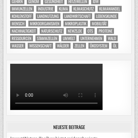
GEHIRN
GENOM
GESUNDHEIT
HITZEWELLEN
IDW
IMMUNZELLEN
INDUSTRIE
KLIMA
KLIMASCHUTZ
KLIMAWANDEL
KOHLENSTOFF
LANDNUTZUNG
LANDWIRTSCHAFT
LEBENSKUNDE
MENSCH
MIKROORGANISMEN
MIKROPLASTIK
MOBILITÄT
NACHHALTIGKEIT
NATURSCHUTZ
NEWZS.DE
OTS
PROTEINE
RESSOURCEN
STAMMZELLEN
UMWELT
UNTERNEHMEN
WALD
WASSER
WISSENSCHAFT
WÄLDER
ZELLEN
ÖKOSYSTEM
ÖL
NEUESTE BEITRÄGE