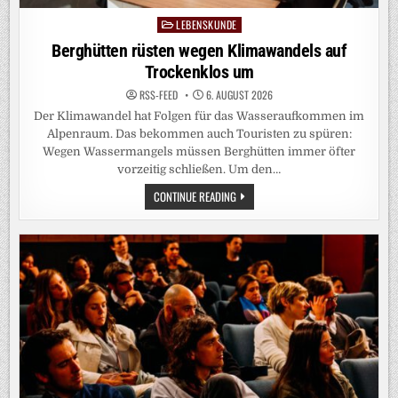
LEBENSKUNDE
Posted
in
Berghütten rüsten wegen Klimawandels auf
Trockenklos um
RSS-FEED
6. AUGUST 2026
Der Klimawandel hat Folgen für das Wasseraufkommen im
Alpenraum. Das bekommen auch Touristen zu spüren:
Wegen Wassermangels müssen Berghütten immer öfter
vorzeitig schließen. Um den…
BERGHÜTTEN
CONTINUE READING
RÜSTEN
WEGEN
KLIMAWANDELS
AUF
TROCKENKLOS
UM