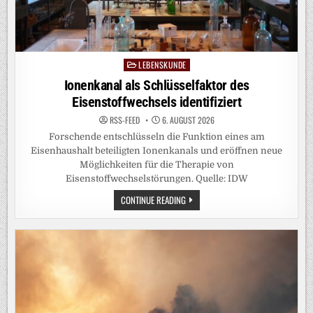
LEBENSKUNDE
Posted
in
Ionenkanal als Schlüsselfaktor des
Eisenstoffwechsels identifiziert
RSS-FEED
6. AUGUST 2026
Forschende entschlüsseln die Funktion eines am
Eisenhaushalt beteiligten Ionenkanals und eröffnen neue
Möglichkeiten für die Therapie von
Eisenstoffwechselstörungen. Quelle: IDW
IONENKANAL
CONTINUE READING
ALS
SCHLÜSSELFAKTOR
DES
EISENSTOFFWECHSELS
IDENTIFIZIERT