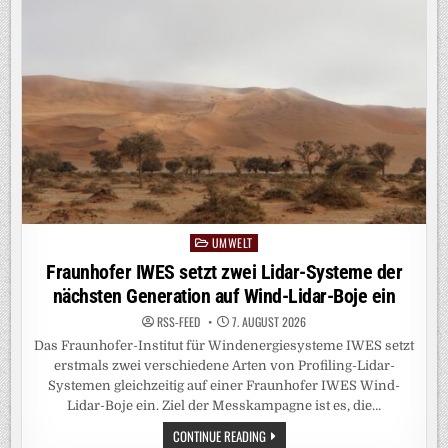
WASSERSTOFF-
ISOTOPENGEMISCH
DURCH
QUANTENEFFEKTE
UMWELT
Posted
in
Fraunhofer IWES setzt zwei Lidar-Systeme der
nächsten Generation auf Wind-Lidar-Boje ein
RSS-FEED
7. AUGUST 2026
Das Fraunhofer-Institut für Windenergiesysteme IWES setzt
erstmals zwei verschiedene Arten von Profiling-Lidar-
Systemen gleichzeitig auf einer Fraunhofer IWES Wind-
Lidar-Boje ein. Ziel der Messkampagne ist es, die…
FRAUNHOFER
CONTINUE READING