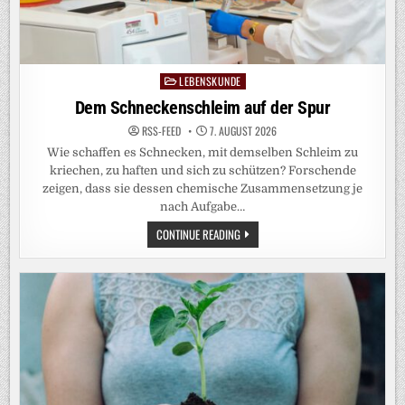
LEBENSKUNDE
Posted
in
Dem Schneckenschleim auf der Spur
RSS-FEED
7. AUGUST 2026
Wie schaffen es Schnecken, mit demselben Schleim zu
kriechen, zu haften und sich zu schützen? Forschende
zeigen, dass sie dessen chemische Zusammensetzung je
nach Aufgabe…
DEM
CONTINUE READING
SCHNECKENSCHLEIM
AUF
DER
SPUR