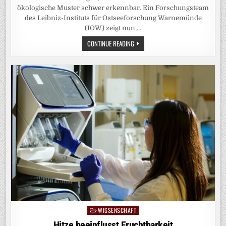
ökologische Muster schwer erkennbar. Ein Forschungsteam
des Leibniz-Instituts für Ostseeforschung Warnemünde
(IOW) zeigt nun,…
ÖKOSYSTEME
CONTINUE READING
LESEN
WIE
EIN
BUCH:
KI-
METHODE
MACHT
VERBORGENE
MUSTER
IN
MIKROBIELLEN
GEMEINSCHAFTEN
DER
WARNOW
SICHTBAR
WISSENSCHAFT
Posted
in
Hitze beeinflusst Fruchtbarkeit