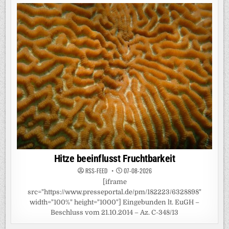
Hitze beeinflusst Fruchtbarkeit
RSS-FEED
07-08-2026
[iframe
src="https://www.presseportal.de/pm/182223/6328898"
width="100%" height="1000"] Eingebunden lt. EuGH –
Beschluss vom 21.10.2014 – Az. C-348/13