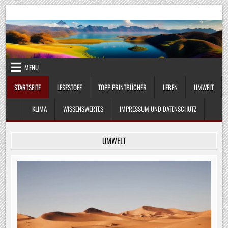
Skip
UmweltKlima.com
Umwelt, Klima und Lebenswissenschaft
to
content
MENU
STARTSEITE
LESESTOFF
TOPP PRINTBÜCHER
LEBEN
UMWELT
KLIMA
WISSENSWERTES
IMPRESSUM UND DATENSCHUTZ
UMWELT