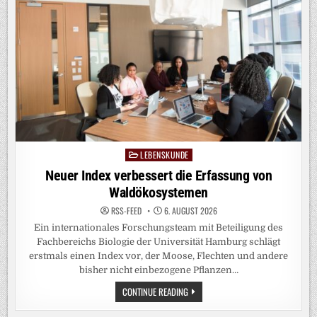
LEBENSKUNDE
Posted
in
Neuer Index verbessert die Erfassung von
Waldökosystemen
RSS-FEED
6. AUGUST 2026
Ein internationales Forschungsteam mit Beteiligung des
Fachbereichs Biologie der Universität Hamburg schlägt
erstmals einen Index vor, der Moose, Flechten und andere
bisher nicht einbezogene Pflanzen…
NEUER
CONTINUE READING
INDEX
VERBESSERT