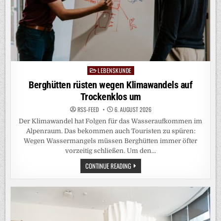
LEBENSKUNDE
Posted
in
Berghütten rüsten wegen Klimawandels auf
Trockenklos um
RSS-FEED
6. AUGUST 2026
Der Klimawandel hat Folgen für das Wasseraufkommen im
Alpenraum. Das bekommen auch Touristen zu spüren:
Wegen Wassermangels müssen Berghütten immer öfter
vorzeitig schließen. Um den…
BERGHÜTTEN
CONTINUE READING
RÜSTEN
WEGEN
KLIMAWANDELS
AUF
TROCKENKLOS
UM