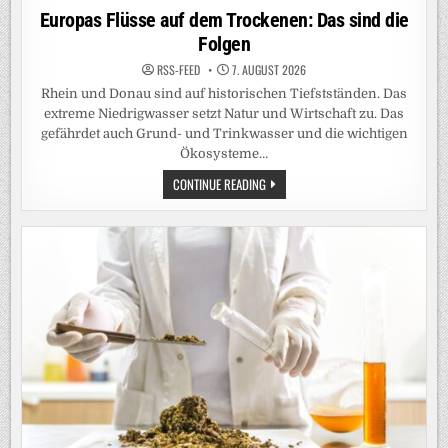
in
Europas Flüsse auf dem Trockenen: Das sind die
Folgen
RSS-FEED
7. AUGUST 2026
Rhein und Donau sind auf historischen Tiefstständen. Das
extreme Niedrigwasser setzt Natur und Wirtschaft zu. Das
gefährdet auch Grund- und Trinkwasser und die wichtigen
Ökosysteme…
EUROPAS
CONTINUE READING
FLÜSSE
AUF
DEM
TROCKENEN:
DAS
SIND
DIE
FOLGEN