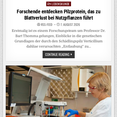
LEBENSKUNDE
Posted
in
Forschende entdecken Pilzprotein, das zu
Blattverlust bei Nutzpflanzen führt
RSS-FEED
7. AUGUST 2026
Erstmalig ist es einem Forschungsteam um Professor Dr.
Bart Thomma gelungen, Einblicke in die genetischen
Grundlagen der durch den Schädlingspilz Verticillium
dahliae verursachten „Entlaubung“ zu…
FORSCHENDE
CONTINUE READING
ENTDECKEN
PILZPROTEIN,
DAS
ZU
BLATTVERLUST
BEI
NUTZPFLANZEN
FÜHRT