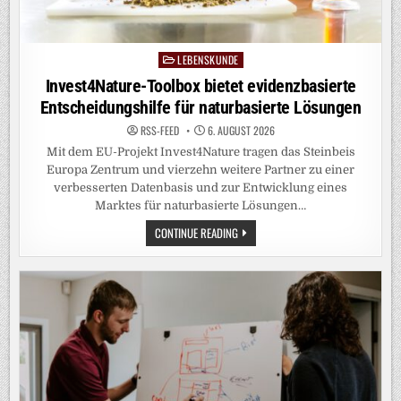
LEBENSKUNDE
Posted
in
Invest4Nature-Toolbox bietet evidenzbasierte
Entscheidungshilfe für naturbasierte Lösungen
RSS-FEED
6. AUGUST 2026
Mit dem EU-Projekt Invest4Nature tragen das Steinbeis
Europa Zentrum und vierzehn weitere Partner zu einer
verbesserten Datenbasis und zur Entwicklung eines
Marktes für naturbasierte Lösungen…
INVEST4NATURE-
CONTINUE READING
TOOLBOX
BIETET
EVIDENZBASIERTE
ENTSCHEIDUNGSHILFE
FÜR
NATURBASIERTE
LÖSUNGEN