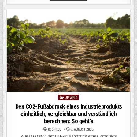
IWES
SETZT
ZWEI
LIDAR-
SYSTEME
DER
NÄCHSTEN
GENERATION
AUF
WIND-
LIDAR-
BOJE
EIN
UMWELT
Posted
in
Den CO2-Fußabdruck eines Industrieprodukts
einheitlich, vergleichbar und verständlich
berechnen: So geht‘s
RSS-FEED
7. AUGUST 2026
Wie lässt sich der CO₂-Fußabdruck eines Produkts