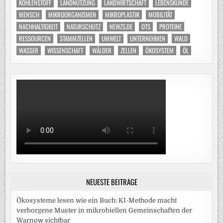
KOHLENSTOFF
LANDNUTZUNG
LANDWIRTSCHAFT
LEBENSKUNDE
MENSCH
MIKROORGANISMEN
MIKROPLASTIK
MOBILITÄT
NACHHALTIGKEIT
NATURSCHUTZ
NEWZS.DE
OTS
PROTEINE
RESSOURCEN
STAMMZELLEN
UMWELT
UNTERNEHMEN
WALD
WASSER
WISSENSCHAFT
WÄLDER
ZELLEN
ÖKOSYSTEM
ÖL
NEUESTE BEITRÄGE
Ökosysteme lesen wie ein Buch: KI-Methode macht
verborgene Muster in mikrobiellen Gemeinschaften der
Warnow sichtbar