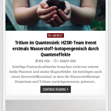
UMWELT
Posted
in
Tritium im Quantensieb: HZDR-Team trennt
erstmals Wasserstoff-Isotopengemisch durch
Quanteneffekte
RSS-FEED
7. AUGUST 2026
Künftige Fusionskraftwerke brauchen nicht nur extrem
heiße Plasmen und starke Magnetfelder. Sie benötigen auch
einen Brennstoffkreislauf, in dem die Wasserstoffisotope
Deuterium und Tritium zurückgewonnen, getrennt…
TRITIUM
CONTINUE READING
IM
QUANTENSIEB:
HZDR-
TEAM
TRENNT
ERSTMALS