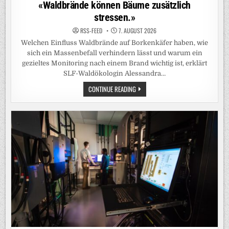
in
«Waldbrände können Bäume zusätzlich
stressen.»
RSS-FEED
7. AUGUST 2026
Welchen Einfluss Waldbrände auf Borkenkäfer haben, wie
sich ein Massenbefall verhindern lässt und warum ein
gezieltes Monitoring nach einem Brand wichtig ist, erklärt
SLF-Waldökologin Alessandra…
«WALDBRÄNDE
CONTINUE READING
KÖNNEN
BÄUME
ZUSÄTZLICH
STRESSEN.»