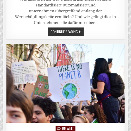
standardisiert, automatisiert und
unternehmensübergreifend entlang der
Wertschöpfungskette ermitteln? Und wie gelingt dies in
Unternehmen, die dafür nur über…
DEN
CONTINUE READING
CO2-
FUSSABDRUCK E
INES I
NDUSTRIEPRODUKTS E
INHEITLICH, V
ERGLEICHBAR U
ND V
ERSTÄNDLICH B
ERECHNEN: S
O G
EHT‘S
UMWELT
Posted