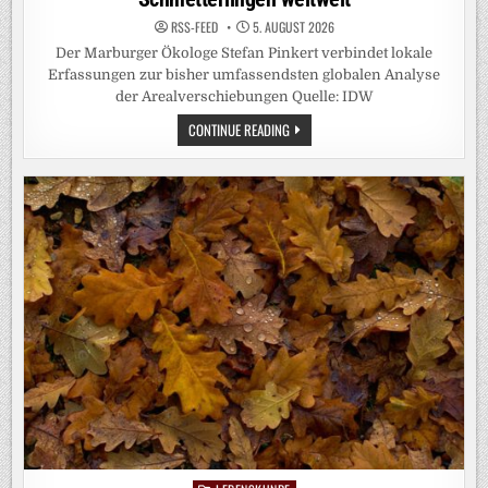
RSS-FEED
5. AUGUST 2026
Der Marburger Ökologe Stefan Pinkert verbindet lokale
Erfassungen zur bisher umfassendsten globalen Analyse
der Arealverschiebungen Quelle: IDW
KLIMAWANDEL
CONTINUE READING
VERSCHIEBT
DIE
VERBREITUNG
VON
SCHMETTERLINGEN
WELTWEIT