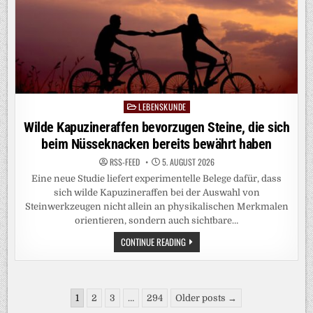
LEBENSKUNDE
Posted
in
Wilde Kapuzineraffen bevorzugen Steine, die sich
beim Nüsseknacken bereits bewährt haben
RSS-FEED
5. AUGUST 2026
Eine neue Studie liefert experimentelle Belege dafür, dass
sich wilde Kapuzineraffen bei der Auswahl von
Steinwerkzeugen nicht allein an physikalischen Merkmalen
orientieren, sondern auch sichtbare…
WILDE
CONTINUE READING
KAPUZINERAFFEN
BEVORZUGEN
STEINE,
DIE
SICH
Seitennummerierung
BEIM
1
2
3
…
294
Older posts →
NÜSSEKNACKEN