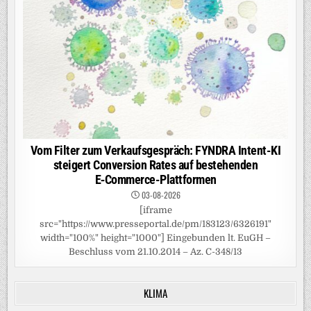
Vom Filter zum Verkaufsgespräch: FYNDRA Intent-KI
steigert Conversion Rates auf bestehenden
E‑Commerce-Plattformen
03-08-2026
[iframe
src="https://www.presseportal.de/pm/183123/6326191"
width="100%" height="1000"] Eingebunden lt. EuGH –
Beschluss vom 21.10.2014 – Az. C-348/13
KLIMA