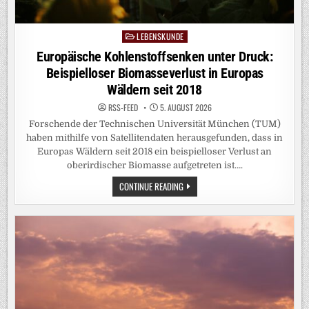
LEBENSKUNDE
Posted
in
Europäische Kohlenstoffsenken unter Druck:
Beispielloser Biomasseverlust in Europas
Wäldern seit 2018
RSS-FEED
5. AUGUST 2026
Forschende der Technischen Universität München (TUM)
haben mithilfe von Satellitendaten herausgefunden, dass in
Europas Wäldern seit 2018 ein beispielloser Verlust an
oberirdischer Biomasse aufgetreten ist….
EUROPÄISCHE
CONTINUE READING
KOHLENSTOFFSENKEN
UNTER
DRUCK:
BEISPIELLOSER
BIOMASSEVERLUST
IN
EUROPAS
WÄLDERN
SEIT
2018