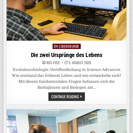
LEBENSKUNDE
Posted
in
Die zwei Ursprünge des Lebens
RSS-FEED
5. AUGUST 2026
Evolutionsbiologie: Veröffentlichung in Science Advances
Wie entstand das früheste Leben und wie entwickelte sich?
Mit diesen fundamentalen Fragen befassen sich die
Biologinnen und Biologen am…
DIE
CONTINUE READING
ZWEI
URSPRÜNGE
DES
LEBENS