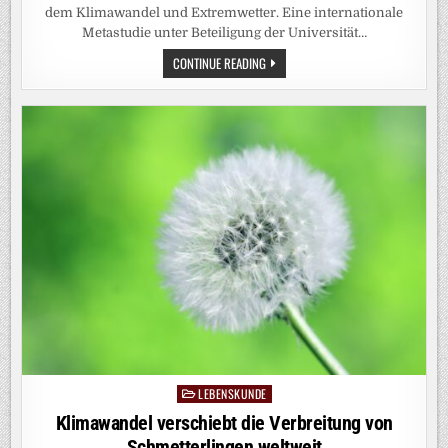
dem Klimawandel und Extremwetter. Eine internationale
Metastudie unter Beteiligung der Universität…
GLOBALE
CONTINUE READING
STUDIE:
WIE
SCHMETTERLINGE
AUF
DEN
KLIMAWANDEL
REAGIEREN
LEBENSKUNDE
Posted
in
Klimawandel verschiebt die Verbreitung von
Schmetterlingen weltweit