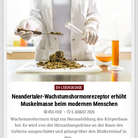
FRÜHER
ALS
GEDACHT
IN
ZWEI
ZELLLINIEN
|
SCIENCE
ADVANCES
LEBENSKUNDE
Posted
in
Neandertaler-Wachstumshormonrezeptor erhöht
Muskelmasse beim modernen Menschen
RSS-FEED
5. AUGUST 2026
Wachstumshormon trägt zur Herausbildung des Körperbaus
bei. Es wird von der Hirnanhangsdrüse an der Basis des
Gehirns ausgeschüttet und gelangt über den Blutkreislauf in
den…