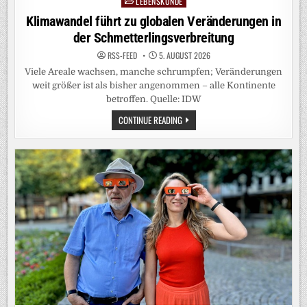
LEBENSKUNDE
Posted
in
Klimawandel führt zu globalen Veränderungen in
der Schmetterlingsverbreitung
RSS-FEED
5. AUGUST 2026
Viele Areale wachsen, manche schrumpfen; Veränderungen
weit größer ist als bisher angenommen – alle Kontinente
betroffen. Quelle: IDW
KLIMAWANDEL
CONTINUE READING
FÜHRT
ZU
GLOBALEN
VERÄNDERUNGEN
IN
DER
SCHMETTERLINGSVERBREITUNG