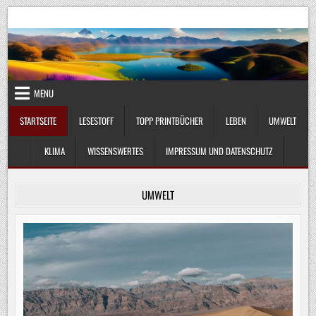
Skip
UmweltKlima.com
Umwelt, Klima und Lebenswissenschaft
to
content
MENU
STARTSEITE
LESESTOFF
TOPP PRINTBÜCHER
LEBEN
UMWELT
KLIMA
WISSENSWERTES
IMPRESSUM UND DATENSCHUTZ
UMWELT