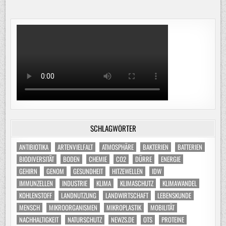
der
BEREITS
BEWÄHRT
Beiträge
HABEN
SCHLAGWÖRTER
ANTIBIOTIKA
ARTENVIELFALT
ATMOSPHÄRE
BAKTERIEN
BATTERIEN
BIODIVERSITÄT
BODEN
CHEMIE
CO2
DÜRRE
ENERGIE
GEHIRN
GENOM
GESUNDHEIT
HITZEWELLEN
IDW
IMMUNZELLEN
INDUSTRIE
KLIMA
KLIMASCHUTZ
KLIMAWANDEL
KOHLENSTOFF
LANDNUTZUNG
LANDWIRTSCHAFT
LEBENSKUNDE
MENSCH
MIKROORGANISMEN
MIKROPLASTIK
MOBILITÄT
NACHHALTIGKEIT
NATURSCHUTZ
NEWZS.DE
OTS
PROTEINE