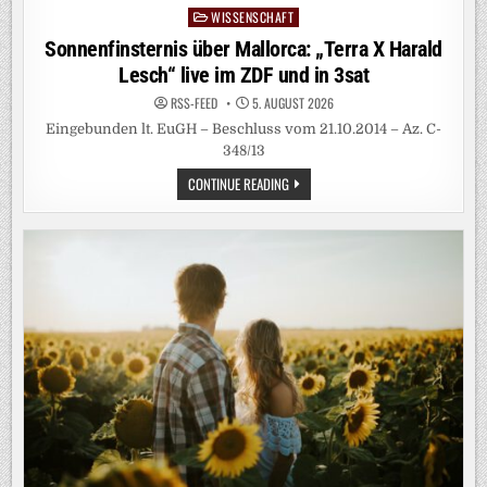
WISSENSCHAFT
Posted
in
Sonnenfinsternis über Mallorca: „Terra X Harald
Lesch“ live im ZDF und in 3sat
RSS-FEED
5. AUGUST 2026
Eingebunden lt. EuGH – Beschluss vom 21.10.2014 – Az. C-
348/13
SONNENFINSTERNIS
CONTINUE READING
ÜBER
MALLORCA:
„TERRA
X
HARALD
LESCH“
LIVE
IM
ZDF
UND
IN
3SAT