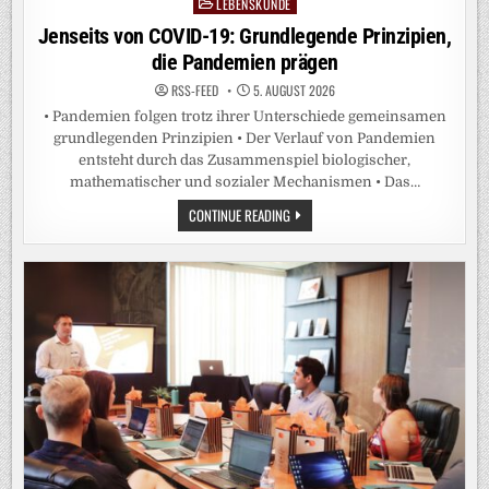
LEBENSKUNDE
Posted
in
Jenseits von COVID-19: Grundlegende Prinzipien,
die Pandemien prägen
RSS-FEED
5. AUGUST 2026
• Pandemien folgen trotz ihrer Unterschiede gemeinsamen
grundlegenden Prinzipien • Der Verlauf von Pandemien
entsteht durch das Zusammenspiel biologischer,
mathematischer und sozialer Mechanismen • Das…
JENSEITS
CONTINUE READING
VON
COVID-
19:
GRUNDLEGENDE
PRINZIPIEN,
DIE
PANDEMIEN
PRÄGEN