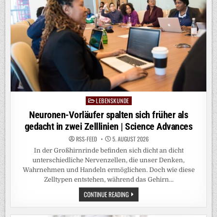
LEBENSKUNDE
Posted
in
Neuronen-Vorläufer spalten sich früher als
gedacht in zwei Zelllinien | Science Advances
RSS-FEED
5. AUGUST 2026
In der Großhirnrinde befinden sich dicht an dicht
unterschiedliche Nervenzellen, die unser Denken,
Wahrnehmen und Handeln ermöglichen. Doch wie diese
Zelltypen entstehen, während das Gehirn…
NEURONEN-
CONTINUE READING
VORLÄUFER
SPALTEN
SICH