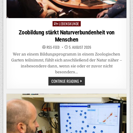
LEBENSKUNDE
Posted
in
Zoobildung stärkt Naturverbundenheit von
Menschen
RSS-FEED
5. AUGUST 2026
Wer an einem Bildungsprogramm in einem Zoologischen
Garten teilnimmt, fühlt sich anschließend der Natur näher –
insbesondere dann, wenn sie oder er zuvor nicht
besonders…
ZOOBILDUNG
CONTINUE READING
STÄRKT
NATURVERBUNDENHEIT
VON
MENSCHEN