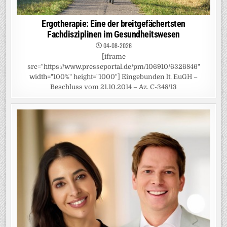
Ergotherapie: Eine der breitgefächertsten
Fachdisziplinen im Gesundheitswesen
04-08-2026
[iframe
src="https://www.presseportal.de/pm/106910/6326846"
width="100%" height="1000"] Eingebunden lt. EuGH –
Beschluss vom 21.10.2014 – Az. C-348/13