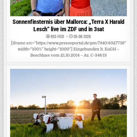
Sonnenfinsternis über Mallorca: „Terra X Harald
Lesch“ live im ZDF und in 3sat
RSS-FEED
05-08-2026
[iframe src="https://www.presseportal.de/pm/7840/6327759"
width="100%" height="1000"] Eingebunden lt. EuGH –
Beschluss vom 21.10.2014 – Az. C-348/13