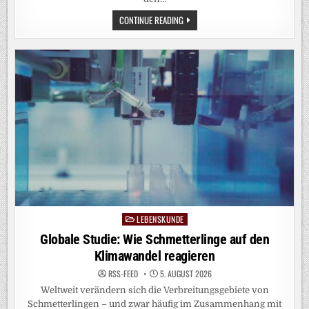
NEANDERTALER-
CONTINUE READING
WACHSTUMSHORMONREZEPTOR
ERHÖHT
MUSKELMASSE
BEIM
MODERNEN
MENSCHEN
LEBENSKUNDE
Posted
in
Globale Studie: Wie Schmetterlinge auf den
Klimawandel reagieren
RSS-FEED
5. AUGUST 2026
Weltweit verändern sich die Verbreitungsgebiete von
Schmetterlingen – und zwar häufig im Zusammenhang mit