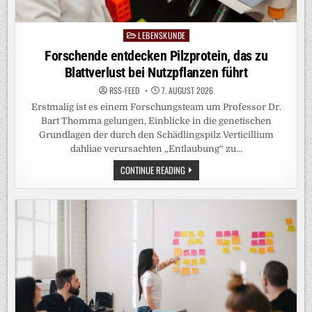
LEBENSKUNDE
Posted
in
Forschende entdecken Pilzprotein, das zu
Blattverlust bei Nutzpflanzen führt
RSS-FEED
7. AUGUST 2026
Erstmalig ist es einem Forschungsteam um Professor Dr.
Bart Thomma gelungen, Einblicke in die genetischen
Grundlagen der durch den Schädlingspilz Verticillium
dahliae verursachten „Entlaubung“ zu…
FORSCHENDE
CONTINUE READING
ENTDECKEN
PILZPROTEIN,
DAS
ZU
BLATTVERLUST
BEI
NUTZPFLANZEN
FÜHRT