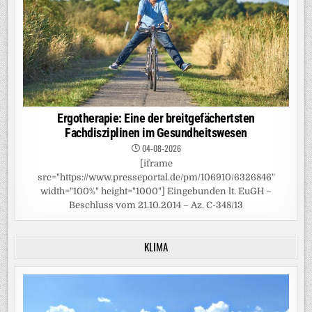
Ergotherapie: Eine der breitgefächertsten
Fachdisziplinen im Gesundheitswesen
04-08-2026
[iframe
src="https://www.presseportal.de/pm/106910/6326846"
width="100%" height="1000"] Eingebunden lt. EuGH –
Beschluss vom 21.10.2014 – Az. C-348/13
KLIMA