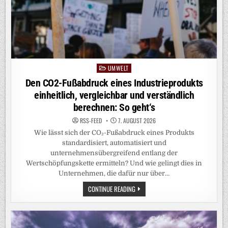
UMWELT
Posted
in
Den CO2-Fußabdruck eines Industrieprodukts
einheitlich, vergleichbar und verständlich
berechnen: So geht‘s
RSS-FEED
7. AUGUST 2026
Wie lässt sich der CO₂-Fußabdruck eines Produkts
standardisiert, automatisiert und
unternehmensübergreifend entlang der
Wertschöpfungskette ermitteln? Und wie gelingt dies in
Unternehmen, die dafür nur über…
DEN
CONTINUE READING
CO2-
FUSSABDRUCK E
INES I
NDUSTRIEPRODUKTS E
INHEITLICH, V
ERGLEICHBAR U