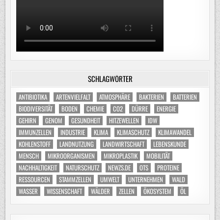
SCHLAGWÖRTER
ANTIBIOTIKA
ARTENVIELFALT
ATMOSPHÄRE
BAKTERIEN
BATTERIEN
BIODIVERSITÄT
BODEN
CHEMIE
CO2
DÜRRE
ENERGIE
GEHIRN
GENOM
GESUNDHEIT
HITZEWELLEN
IDW
IMMUNZELLEN
INDUSTRIE
KLIMA
KLIMASCHUTZ
KLIMAWANDEL
KOHLENSTOFF
LANDNUTZUNG
LANDWIRTSCHAFT
LEBENSKUNDE
MENSCH
MIKROORGANISMEN
MIKROPLASTIK
MOBILITÄT
NACHHALTIGKEIT
NATURSCHUTZ
NEWZS.DE
OTS
PROTEINE
RESSOURCEN
STAMMZELLEN
UMWELT
UNTERNEHMEN
WALD
WASSER
WISSENSCHAFT
WÄLDER
ZELLEN
ÖKOSYSTEM
ÖL