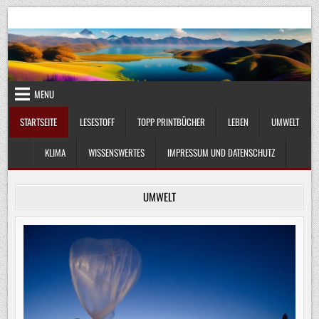
Skip
UmweltKlima.com
Umwelt, Klima und Lebenswissenschaft
to
content
MENU
STARTSEITE
LESESTOFF
TOPP PRINTBÜCHER
LEBEN
UMWELT
KLIMA
WISSENSWERTES
IMPRESSUM UND DATENSCHUTZ
UMWELT