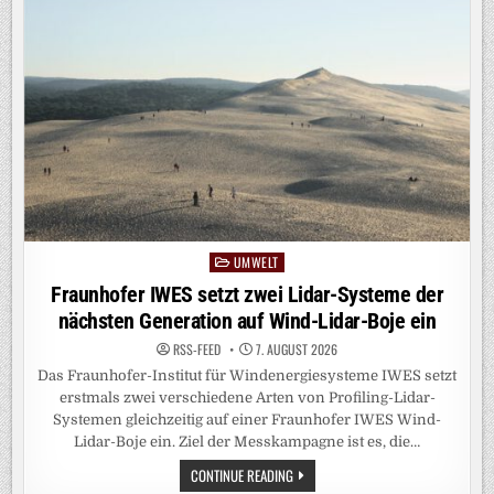
TRENNT
ERSTMALS
WASSERSTOFF-
ISOTOPENGEMISCH
DURCH
QUANTENEFFEKTE
UMWELT
Posted
in
Fraunhofer IWES setzt zwei Lidar-Systeme der
nächsten Generation auf Wind-Lidar-Boje ein
RSS-FEED
7. AUGUST 2026
Das Fraunhofer-Institut für Windenergiesysteme IWES setzt
erstmals zwei verschiedene Arten von Profiling-Lidar-
Systemen gleichzeitig auf einer Fraunhofer IWES Wind-
Lidar-Boje ein. Ziel der Messkampagne ist es, die…
FRAUNHOFER
CONTINUE READING
IWES