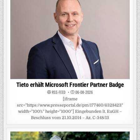
Tieto erhält Microsoft Frontier Partner Badge
RSS-FEED
06-08-2026
[iframe
src="https://www.presseportal.de/pm/177460/6328423"
width="100%" height="1000"] Eingebunden lt. EuGH –
Beschluss vom 21.10.2014 – Az. C-348/13