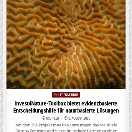
TROCKENEN:
DAS
SIND
DIE
FOLGEN
LEBENSKUNDE
Posted
in
Invest4Nature-Toolbox bietet evidenzbasierte
Entscheidungshilfe für naturbasierte Lösungen
RSS-FEED
6. AUGUST 2026
Mit dem EU-Projekt Invest4Nature tragen das Steinbeis
Europa Zentrum und vierzehn weitere Partner zu einer