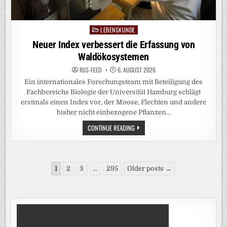
LEBENSKUNDE
Posted
in
Neuer Index verbessert die Erfassung von
Waldökosystemen
RSS-FEED
6. AUGUST 2026
Ein internationales Forschungsteam mit Beteiligung des
Fachbereichs Biologie der Universität Hamburg schlägt
erstmals einen Index vor, der Moose, Flechten und andere
bisher nicht einbezogene Pflanzen…
NEUER
CONTINUE READING
INDEX
VERBESSERT
DIE
ERFASSUNG
VON
Seitennummerierung
WALDÖKOSYSTEMEN
1
2
3
…
295
Older posts →
der
Beiträge