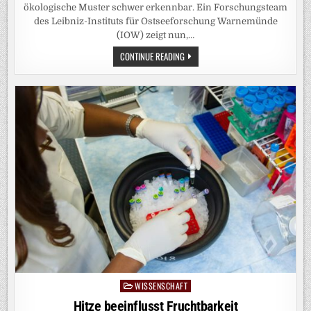
ökologische Muster schwer erkennbar. Ein Forschungsteam
des Leibniz-Instituts für Ostseeforschung Warnemünde
(IOW) zeigt nun,…
ÖKOSYSTEME
CONTINUE READING
LESEN
WIE
EIN
BUCH:
KI-
METHODE
MACHT
VERBORGENE
MUSTER
IN
MIKROBIELLEN
GEMEINSCHAFTEN
DER
WARNOW
SICHTBAR
WISSENSCHAFT
Posted
in
Hitze beeinflusst Fruchtbarkeit