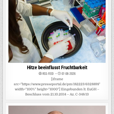
Hitze beeinflusst Fruchtbarkeit
RSS-FEED
07-08-2026
[iframe
src="https://www.presseportal.de/pm/182223/6328898"
width="100%" height="1000"] Eingebunden lt. EuGH –
Beschluss vom 21.10.2014 – Az. C-348/13