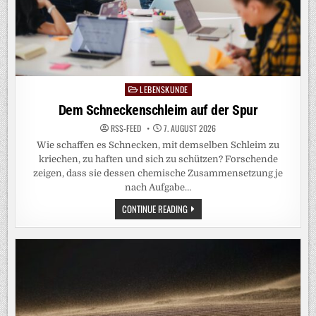
LEBENSKUNDE
Posted
in
Dem Schneckenschleim auf der Spur
RSS-FEED
7. AUGUST 2026
Wie schaffen es Schnecken, mit demselben Schleim zu
kriechen, zu haften und sich zu schützen? Forschende
zeigen, dass sie dessen chemische Zusammensetzung je
nach Aufgabe…
DEM
CONTINUE READING
SCHNECKENSCHLEIM
AUF
DER
SPUR