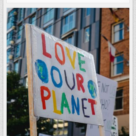
SETZT
ZWEI
LIDAR-
SYSTEME
DER
NÄCHSTEN
GENERATION
AUF
WIND-
LIDAR-
BOJE
EIN