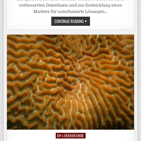
verbesserten Datenbasis und zur Entwicklung eines
Marktes für naturbasierte Lösungen…
INVEST4NATURE-
CONTINUE READING
TOOLBOX
BIETET
EVIDENZBASIERTE
ENTSCHEIDUNGSHILFE
FÜR
NATURBASIERTE
LÖSUNGEN
LEBENSKUNDE
Posted