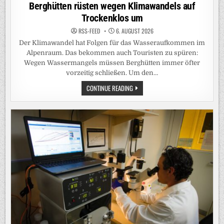
in
Berghütten rüsten wegen Klimawandels auf
Trockenklos um
RSS-FEED
6. AUGUST 2026
Der Klimawandel hat Folgen für das Wasseraufkommen im
Alpenraum. Das bekommen auch Touristen zu spüren:
Wegen Wassermangels müssen Berghütten immer öfter
vorzeitig schließen. Um den…
BERGHÜTTEN
CONTINUE READING
RÜSTEN
WEGEN
KLIMAWANDELS
AUF
TROCKENKLOS
UM