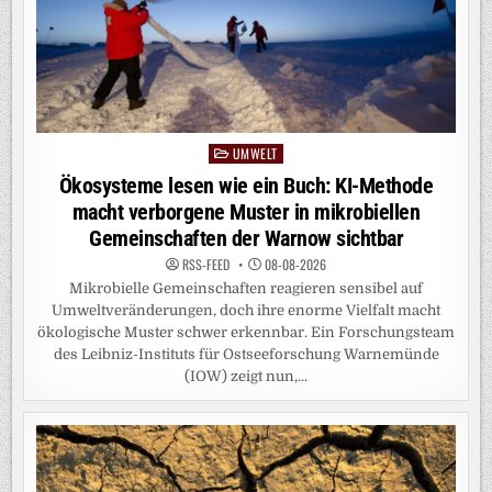
UMWELT
Posted
in
Ökosysteme lesen wie ein Buch: KI-Methode
macht verborgene Muster in mikrobiellen
Gemeinschaften der Warnow sichtbar
RSS-FEED
08-08-2026
Mikrobielle Gemeinschaften reagieren sensibel auf
Umweltveränderungen, doch ihre enorme Vielfalt macht
ökologische Muster schwer erkennbar. Ein Forschungsteam
des Leibniz-Instituts für Ostseeforschung Warnemünde
(IOW) zeigt nun,...