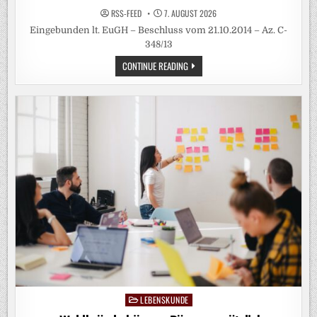
RSS-FEED
7. AUGUST 2026
Eingebunden lt. EuGH – Beschluss vom 21.10.2014 – Az. C-
348/13
HITZE
CONTINUE READING
BEEINFLUSST
FRUCHTBARKEIT
LEBENSKUNDE
Posted
in