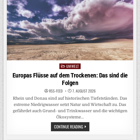
ND V
ERSTÄNDLICH B
ERECHNEN: S
O G
EHT‘S
UMWELT
Posted
in
Europas Flüsse auf dem Trockenen: Das sind die
Folgen
RSS-FEED
7. AUGUST 2026
Rhein und Donau sind auf historischen Tiefstständen. Das
extreme Niedrigwasser setzt Natur und Wirtschaft zu. Das
gefährdet auch Grund- und Trinkwasser und die wichtigen
Ökosysteme…
EUROPAS
CONTINUE READING
FLÜSSE
AUF
DEM