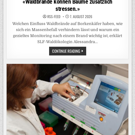
«Waldbrände können Bäume zusätzlich
stressen.»
RSS-FEED
7. AUGUST 2026
Welchen Einfluss Waldbrände auf Borkenkäfer haben, wie
sich ein Massenbefall verhindern lässt und warum ein
gezieltes Monitoring nach einem Brand wichtig ist, erklärt
SLF-Waldökologin Alessandra…
«WALDBRÄNDE
CONTINUE READING
KÖNNEN
BÄUME
ZUSÄTZLICH
STRESSEN.»