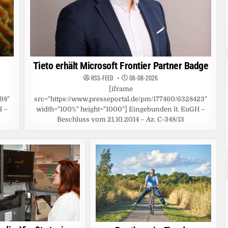
Tieto erhält Microsoft Frontier Partner Badge
RSS-FEED
06-08-2026
[iframe
98"
src="https://www.presseportal.de/pm/177460/6328423"
H –
width="100%" height="1000"] Eingebunden lt. EuGH –
Beschluss vom 21.10.2014 – Az. C-348/13