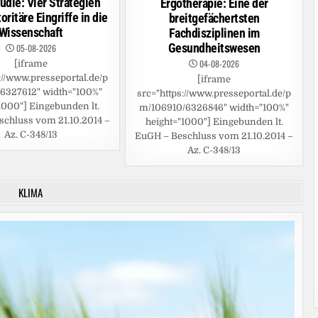
udie: Vier Strategien
Ergotherapie: Eine der
oritäre Eingriffe in die
breitgefächertsten
Wissenschaft
Fachdisziplinen im
Gesundheitswesen
05-08-2026
04-08-2026
[iframe
://www.presseportal.de/p
[iframe
6327612" width="100%"
src="https://www.presseportal.de/p
1000"] Eingebunden lt.
m/106910/6326846" width="100%"
chluss vom 21.10.2014 –
height="1000"] Eingebunden lt.
Az. C-348/13
EuGH – Beschluss vom 21.10.2014 –
Az. C-348/13
KLIMA