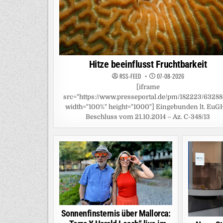
Hitze beeinflusst Fruchtbarkeit
RSS-FEED
07-08-2026
[iframe
src="https://www.presseportal.de/pm/182223/63288
width="100%" height="1000"] Eingebunden lt. EuG
Beschluss vom 21.10.2014 – Az. C-348/13
Sonnenfinsternis über Mallorca: