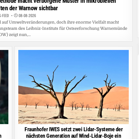
ethode macht verborgene Muster in mikrobiellen
ten der Warnow sichtbar
S-FEED
08-08-2026
l auf Umweltveränderungen, doch ihre enorme Vielfalt macht
ungsteam des Leibniz-Instituts für Ostseeforschung Warnemünde
OW) zeigt nun,...
Fraunhofer IWES setzt zwei Lidar-Systeme der
h
nächsten Generation auf Wind-Lidar-Boje ein