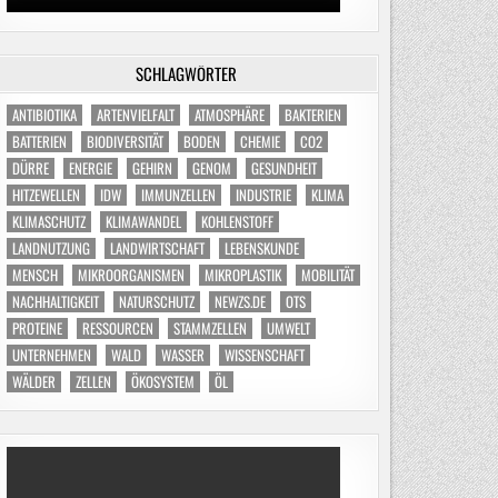
SCHLAGWÖRTER
ANTIBIOTIKA
ARTENVIELFALT
ATMOSPHÄRE
BAKTERIEN
BATTERIEN
BIODIVERSITÄT
BODEN
CHEMIE
CO2
DÜRRE
ENERGIE
GEHIRN
GENOM
GESUNDHEIT
HITZEWELLEN
IDW
IMMUNZELLEN
INDUSTRIE
KLIMA
KLIMASCHUTZ
KLIMAWANDEL
KOHLENSTOFF
LANDNUTZUNG
LANDWIRTSCHAFT
LEBENSKUNDE
MENSCH
MIKROORGANISMEN
MIKROPLASTIK
MOBILITÄT
NACHHALTIGKEIT
NATURSCHUTZ
NEWZS.DE
OTS
PROTEINE
RESSOURCEN
STAMMZELLEN
UMWELT
UNTERNEHMEN
WALD
WASSER
WISSENSCHAFT
WÄLDER
ZELLEN
ÖKOSYSTEM
ÖL