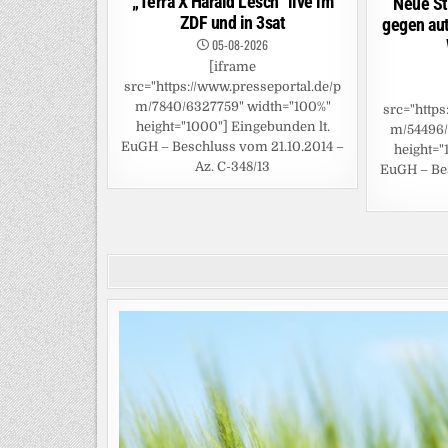
„Terra X Harald Lesch“ live im
Neue St
ZDF und in 3sat
gegen aut
05-08-2026
[iframe
src="https://www.presseportal.de/p
m/7840/6327759" width="100%"
src="https
height="1000"] Eingebunden lt.
m/54496/
EuGH – Beschluss vom 21.10.2014 –
height="
Az. C-348/13
EuGH – Bes