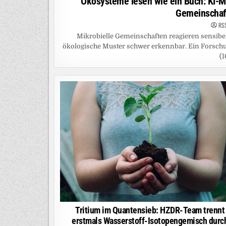
Ökosysteme lesen wie ein Buch: KI-M
Gemeinschaf
RS
Mikrobielle Gemeinschaften reagieren sensibe
ökologische Muster schwer erkennbar. Ein Forsch
(I
Tritium im Quantensieb: HZDR-Team trennt
erstmals Wasserstoff-Isotopengemisch durc