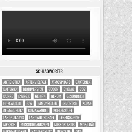
SCHLAGWÖRTER
ANTIBIOTIKA
ARTENVIELFALT
ATMOSPHÄRE
BAKTERIEN
BATTERIEN
BIODIVERSITÄT
BODEN
CHEMIE
CO2
DÜRRE
ENERGIE
GEHIRN
GENOM
GESUNDHEIT
HITZEWELLEN
IDW
IMMUNZELLEN
INDUSTRIE
KLIMA
KLIMASCHUTZ
KLIMAWANDEL
KOHLENSTOFF
LANDNUTZUNG
LANDWIRTSCHAFT
LEBENSKUNDE
MENSCH
MIKROORGANISMEN
MIKROPLASTIK
MOBILITÄT
NACHHALTIGKEIT
NATURSCHUTZ
NEWZS.DE
OTS