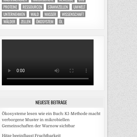
PROTEINE
RESSOURCEN
STAMMZELLEN
UMWELT
UNTERNEHMEN
WALD
WASSER
WISSENSCHAFT
WÄLDER
ZELLEN
ÖKOSYSTEM
ÖL
NEUESTE BEITRÄGE
Ökosysteme lesen wie ein Buch: KI-Methode macht
verborgene Muster in mikrobiellen
Gemeinschaften der Warnow sichtbar
Hitze beeinflusst Fruchtbarkeit