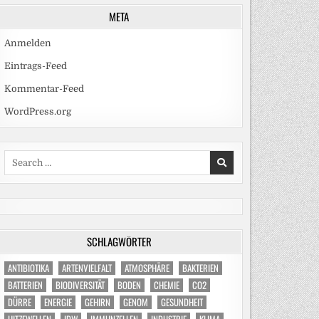
META
Anmelden
Eintrags-Feed
Kommentar-Feed
WordPress.org
Search
for:
SCHLAGWÖRTER
ANTIBIOTIKA
ARTENVIELFALT
ATMOSPHÄRE
BAKTERIEN
BATTERIEN
BIODIVERSITÄT
BODEN
CHEMIE
CO2
DÜRRE
ENERGIE
GEHIRN
GENOM
GESUNDHEIT
HITZEWELLEN
IDW
IMMUNZELLEN
INDUSTRIE
KLIMA