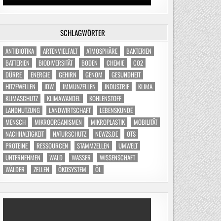
SCHLAGWÖRTER
ANTIBIOTIKA
ARTENVIELFALT
ATMOSPHÄRE
BAKTERIEN
BATTERIEN
BIODIVERSITÄT
BODEN
CHEMIE
CO2
DÜRRE
ENERGIE
GEHIRN
GENOM
GESUNDHEIT
HITZEWELLEN
IDW
IMMUNZELLEN
INDUSTRIE
KLIMA
KLIMASCHUTZ
KLIMAWANDEL
KOHLENSTOFF
LANDNUTZUNG
LANDWIRTSCHAFT
LEBENSKUNDE
MENSCH
MIKROORGANISMEN
MIKROPLASTIK
MOBILITÄT
NACHHALTIGKEIT
NATURSCHUTZ
NEWZS.DE
OTS
PROTEINE
RESSOURCEN
STAMMZELLEN
UMWELT
UNTERNEHMEN
WALD
WASSER
WISSENSCHAFT
WÄLDER
ZELLEN
ÖKOSYSTEM
ÖL