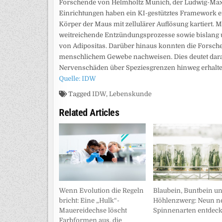
Forschende von Helmholtz Munich, der Ludwig-Max
Einrichtungen haben ein KI-gestütztes Framework e
Körper der Maus mit zellulärer Auflösung kartiert. M
weitreichende Entzündungsprozesse sowie bislang 
von Adipositas. Darüber hinaus konnten die Forsch
menschlichem Gewebe nachweisen. Dies deutet darau
Nervenschäden über Speziesgrenzen hinweg erhalte
Quelle: IDW
Tagged
IDW
,
Lebenskunde
Related Articles
Wenn Evolution die Regeln
Blaubein, Buntbein u
bricht: Eine „Hulk“-
Höhlenzwerg: Neun n
Mauereidechse löscht
Spinnenarten entdeck
Farbformen aus, die