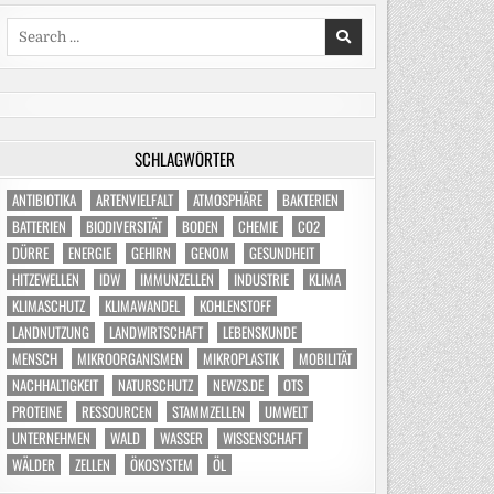
Search
for:
SCHLAGWÖRTER
ANTIBIOTIKA
ARTENVIELFALT
ATMOSPHÄRE
BAKTERIEN
BATTERIEN
BIODIVERSITÄT
BODEN
CHEMIE
CO2
DÜRRE
ENERGIE
GEHIRN
GENOM
GESUNDHEIT
HITZEWELLEN
IDW
IMMUNZELLEN
INDUSTRIE
KLIMA
KLIMASCHUTZ
KLIMAWANDEL
KOHLENSTOFF
LANDNUTZUNG
LANDWIRTSCHAFT
LEBENSKUNDE
MENSCH
MIKROORGANISMEN
MIKROPLASTIK
MOBILITÄT
NACHHALTIGKEIT
NATURSCHUTZ
NEWZS.DE
OTS
PROTEINE
RESSOURCEN
STAMMZELLEN
UMWELT
UNTERNEHMEN
WALD
WASSER
WISSENSCHAFT
WÄLDER
ZELLEN
ÖKOSYSTEM
ÖL