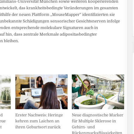
imilians-Universität München sowie weiteren kooperierenden
ntwickelt, das krankheitsbedingte Veränderungen im gesamten
ithilfe der neuen Plattform „MouseMapper“ identifizierten sie
unbekannte Schädigungen sensorischer Gesichtsnerven infolge
enden entsprechende molekulare Signaturen auch in
f hin, dass zentrale Merkmale adipositasbedingter
n bleiben.
nd
Erster Nachweis: Heringe
Neue diagnostische Marker
eue
kehren zum Laichen an
für Multiple Sklerose in
t
ihren Geburtsort zurück
Gehirn- und
Rückenmarksflüssigkeiten