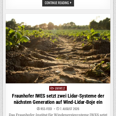
TRITIUM
CONTINUE READING
IM
QUANTENSIEB:
HZDR-
TEAM
TRENNT
ERSTMALS
WASSERSTOFF-
ISOTOPENGEMISCH
DURCH
QUANTENEFFEKTE
UMWELT
Posted
in
Fraunhofer IWES setzt zwei Lidar-Systeme der
nächsten Generation auf Wind-Lidar-Boje ein
RSS-FEED
7. AUGUST 2026
Das Fraunhofer-Institut für Windenergiesysteme IWES setzt