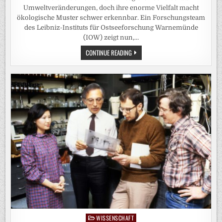
Umweltveränderungen, doch ihre enorme Vielfalt macht
ökologische Muster schwer erkennbar. Ein Forschungsteam
des Leibniz-Instituts für Ostseeforschung Warnemünde
(IOW) zeigt nun,…
ÖKOSYSTEME
CONTINUE READING
LESEN
WIE
EIN
BUCH:
KI-
METHODE
MACHT
VERBORGENE
MUSTER
IN
MIKROBIELLEN
GEMEINSCHAFTEN
DER
WARNOW
SICHTBAR
WISSENSCHAFT
Posted