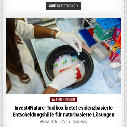
EUROPAS
CONTINUE READING
FLÜSSE
AUF
DEM
TROCKENEN:
DAS
SIND
DIE
FOLGEN
LEBENSKUNDE
Posted
in
Invest4Nature-Toolbox bietet evidenzbasierte
Entscheidungshilfe für naturbasierte Lösungen
RSS-FEED
6. AUGUST 2026