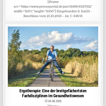
[iframe
src="https://www.presseportal.de/pm/54496/6327612"
width="100%" height="1000"] Eingebunden lt. EuGH –
Beschluss vom 21.10.2014 – Az. C-348/13
Ergotherapie: Eine der breitgefächertsten
Fachdisziplinen im Gesundheitswesen
04-08-2026