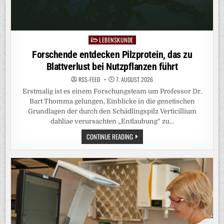
LEBENSKUNDE
Posted
in
Forschende entdecken Pilzprotein, das zu
Blattverlust bei Nutzpflanzen führt
RSS-FEED
7. AUGUST 2026
Erstmalig ist es einem Forschungsteam um Professor Dr.
Bart Thomma gelungen, Einblicke in die genetischen
Grundlagen der durch den Schädlingspilz Verticillium
dahliae verursachten „Entlaubung“ zu…
FORSCHENDE
CONTINUE READING
ENTDECKEN
PILZPROTEIN,
DAS
ZU
BLATTVERLUST
BEI
NUTZPFLANZEN
FÜHRT