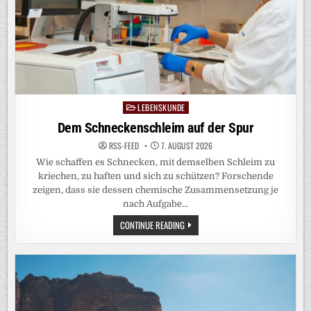
LEBENSKUNDE
Posted
in
Dem Schneckenschleim auf der Spur
RSS-FEED
7. AUGUST 2026
Wie schaffen es Schnecken, mit demselben Schleim zu
kriechen, zu haften und sich zu schützen? Forschende
zeigen, dass sie dessen chemische Zusammensetzung je
nach Aufgabe…
DEM
CONTINUE READING
SCHNECKENSCHLEIM
AUF
DER
SPUR