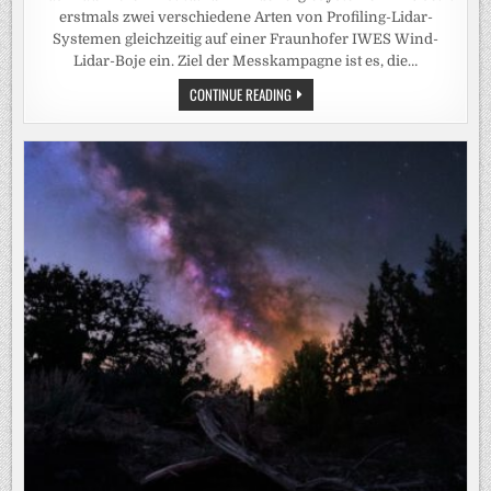
erstmals zwei verschiedene Arten von Profiling-Lidar-
Systemen gleichzeitig auf einer Fraunhofer IWES Wind-
Lidar-Boje ein. Ziel der Messkampagne ist es, die…
FRAUNHOFER
CONTINUE READING
IWES
SETZT
ZWEI
LIDAR-
SYSTEME
DER
NÄCHSTEN
GENERATION
AUF
WIND-
LIDAR-
BOJE
EIN