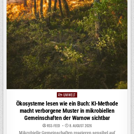
UMWELT
Posted
in
Ökosysteme lesen wie ein Buch: KI-Methode
macht verborgene Muster in mikrobiellen
Gemeinschaften der Warnow sichtbar
RSS-FEED
8. AUGUST 2026
Mikrobielle Gemeinschaften reagieren sensibel auf