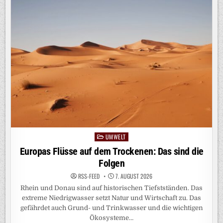
INHEITLICH, V
ERGLEICHBAR U
ND V
ERSTÄNDLICH B
ERECHNEN: S
O G
EHT‘S
UMWELT
Posted
in
Europas Flüsse auf dem Trockenen: Das sind die
Folgen
RSS-FEED
7. AUGUST 2026
Rhein und Donau sind auf historischen Tiefstständen. Das
extreme Niedrigwasser setzt Natur und Wirtschaft zu. Das
gefährdet auch Grund- und Trinkwasser und die wichtigen
Ökosysteme…