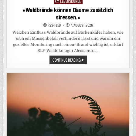
LEBENSKUNDE
Posted
in
«Waldbrände können Bäume zusätzlich
stressen.»
RSS-FEED
7. AUGUST 2026
Welchen Einfluss Waldbrände auf Borkenkäfer haben, wie
sich ein Massenbefall verhindern lässt und warum ein
gezieltes Monitoring nach einem Brand wichtig ist, erklärt
SLF-Waldökologin Alessandra…
«WALDBRÄNDE
CONTINUE READING
KÖNNEN
BÄUME
ZUSÄTZLICH
STRESSEN.»