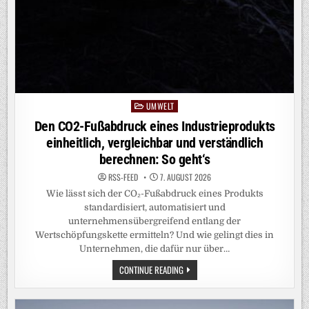
UMWELT
Posted
in
Den CO2-Fußabdruck eines Industrieprodukts
einheitlich, vergleichbar und verständlich
berechnen: So geht‘s
RSS-FEED
7. AUGUST 2026
Wie lässt sich der CO₂-Fußabdruck eines Produkts
standardisiert, automatisiert und
unternehmensübergreifend entlang der
Wertschöpfungskette ermitteln? Und wie gelingt dies in
Unternehmen, die dafür nur über…
DEN
CONTINUE READING
CO2-
FUSSABDRUCK E
INES I
NDUSTRIEPRODUKTS E