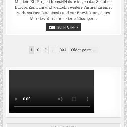
Mit dem EU-Projekt Invest4Nature tragen das Steinbeis
Europa Zentrum und vierzehn weitere Partner zu einer
verbesserten Datenbasis und zur Entwicklung eines
Marktes für naturbasierte Lösungen…
INVEST4NATURE-
CONTINUE READING
TOOLBOX
BIETET
EVIDENZBASIERTE
ENTSCHEIDUNGSHILFE
FÜR
Seitennummerierung
NATURBASIERTE
1
2
3
…
294
Older posts →
LÖSUNGEN
der
Beiträge