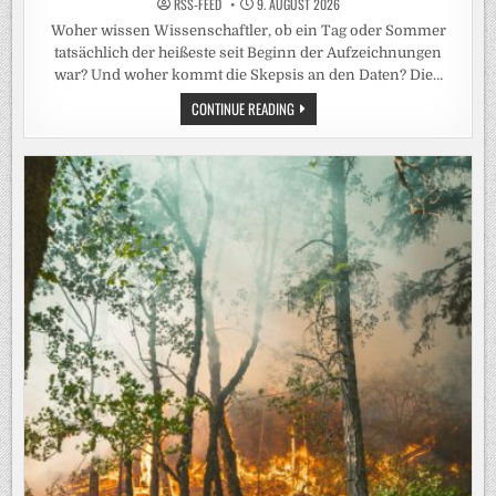
RSS-FEED
9. AUGUST 2026
Woher wissen Wissenschaftler, ob ein Tag oder Sommer
tatsächlich der heißeste seit Beginn der Aufzeichnungen
war? Und woher kommt die Skepsis an den Daten? Die…
DER
CONTINUE READING
HEISSESTE S
OMMER? S
O W
ERDEN T
EMPERATUR-R
EKORDE G
EMESSEN