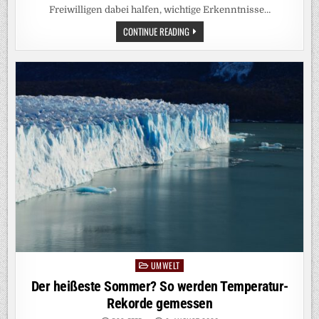
Freiwilligen dabei halfen, wichtige Erkenntnisse…
100
CONTINUE READING
TAGE
ISOLATION:
PROJEKT
SOLIS100
IST
ZU
ENDE
UMWELT
Posted
in
Der heißeste Sommer? So werden Temperatur-
Rekorde gemessen