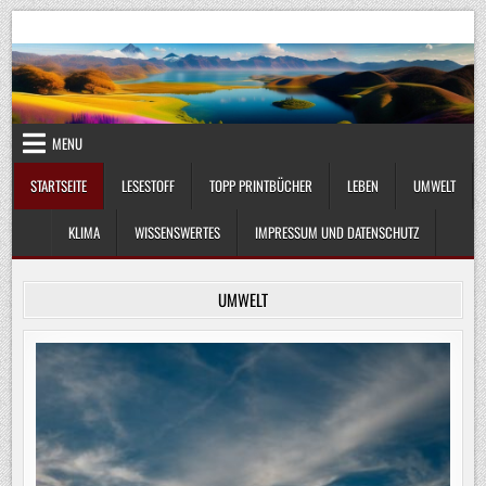
Skip
UmweltKlima.com
Umwelt, Klima und Lebenswissenschaft
to
content
MENU
STARTSEITE
LESESTOFF
TOPP PRINTBÜCHER
LEBEN
UMWELT
KLIMA
WISSENSWERTES
IMPRESSUM UND DATENSCHUTZ
UMWELT