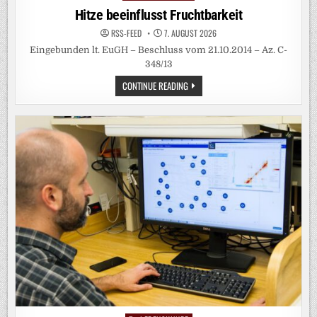
in
Hitze beeinflusst Fruchtbarkeit
RSS-FEED
7. AUGUST 2026
Eingebunden lt. EuGH – Beschluss vom 21.10.2014 – Az. C-
348/13
HITZE
CONTINUE READING
BEEINFLUSST
FRUCHTBARKEIT