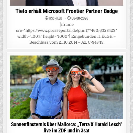
Tieto erhält Microsoft Frontier Partner Badge
RSS-FEED
06-08-2026
[iframe
src="https://www.presseportal.de/pm/177460/6328423"
width="100%" height="1000"] Eingebunden lt. EuGH –
Beschluss vom 21.10.2014 – Az. C-348/13
Sonnenfinsternis über Mallorca: „Terra X Harald Lesch“
live im ZDF und in 3sat