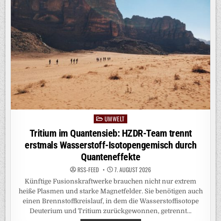
UMWELT
Posted
in
Tritium im Quantensieb: HZDR-Team trennt
erstmals Wasserstoff-Isotopengemisch durch
Quanteneffekte
RSS-FEED
7. AUGUST 2026
Künftige Fusionskraftwerke brauchen nicht nur extrem
heiße Plasmen und starke Magnetfelder. Sie benötigen auch
einen Brennstoffkreislauf, in dem die Wasserstoffisotope
Deuterium und Tritium zurückgewonnen, getrennt…