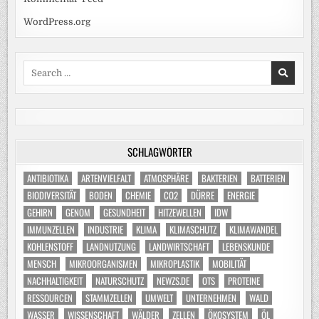
WordPress.org
Search
for:
SCHLAGWÖRTER
ANTIBIOTIKA
ARTENVIELFALT
ATMOSPHÄRE
BAKTERIEN
BATTERIEN
BIODIVERSITÄT
BODEN
CHEMIE
CO2
DÜRRE
ENERGIE
GEHIRN
GENOM
GESUNDHEIT
HITZEWELLEN
IDW
IMMUNZELLEN
INDUSTRIE
KLIMA
KLIMASCHUTZ
KLIMAWANDEL
KOHLENSTOFF
LANDNUTZUNG
LANDWIRTSCHAFT
LEBENSKUNDE
MENSCH
MIKROORGANISMEN
MIKROPLASTIK
MOBILITÄT
NACHHALTIGKEIT
NATURSCHUTZ
NEWZS.DE
OTS
PROTEINE
RESSOURCEN
STAMMZELLEN
UMWELT
UNTERNEHMEN
WALD
WASSER
WISSENSCHAFT
WÄLDER
ZELLEN
ÖKOSYSTEM
ÖL