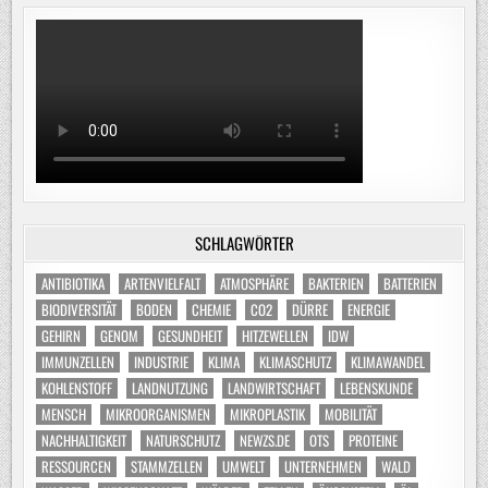
SCHLAGWÖRTER
ANTIBIOTIKA
ARTENVIELFALT
ATMOSPHÄRE
BAKTERIEN
BATTERIEN
BIODIVERSITÄT
BODEN
CHEMIE
CO2
DÜRRE
ENERGIE
GEHIRN
GENOM
GESUNDHEIT
HITZEWELLEN
IDW
IMMUNZELLEN
INDUSTRIE
KLIMA
KLIMASCHUTZ
KLIMAWANDEL
KOHLENSTOFF
LANDNUTZUNG
LANDWIRTSCHAFT
LEBENSKUNDE
MENSCH
MIKROORGANISMEN
MIKROPLASTIK
MOBILITÄT
NACHHALTIGKEIT
NATURSCHUTZ
NEWZS.DE
OTS
PROTEINE
RESSOURCEN
STAMMZELLEN
UMWELT
UNTERNEHMEN
WALD