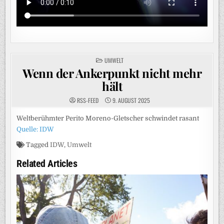
POSTED
UMWELT
IN
Wenn der Ankerpunkt nicht mehr
hält
RSS-FEED
9. AUGUST 2025
Weltberühmter Perito Moreno-Gletscher schwindet rasant
Quelle: IDW
Tagged
IDW
,
Umwelt
Related Articles