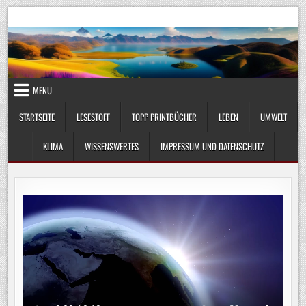
Skip
UmweltKlima.com
Umwelt, Klima und Lebenswissenschaft
to
content
MENU
STARTSEITE
LESESTOFF
TOPP PRINTBÜCHER
LEBEN
UMWELT
KLIMA
WISSENSWERTES
IMPRESSUM UND DATENSCHUTZ