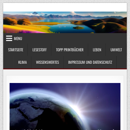
Skip
UmweltKlima.com
Umwelt, Klima und Lebenswissenschaft
to
content
MENU
STARTSEITE
LESESTOFF
TOPP PRINTBÜCHER
LEBEN
UMWELT
KLIMA
WISSENSWERTES
IMPRESSUM UND DATENSCHUTZ