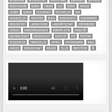
ANTIBIOTIKA
ARTENVIELFALT
ATMOSPHÄRE
BAKTERIEN
BATTERIEN
BIODIVERSITÄT
BODEN
CHEMIE
CO2
DÜRRE
ENERGIE
GEHIRN
GENOM
GESUNDHEIT
HITZEWELLEN
IDW
IMMUNZELLEN
INDUSTRIE
KLIMA
KLIMASCHUTZ
KLIMAWANDEL
KOHLENSTOFF
LANDNUTZUNG
LANDWIRTSCHAFT
LEBENSKUNDE
MENSCH
MIKROORGANISMEN
MIKROPLASTIK
MOBILITÄT
NACHHALTIGKEIT
NATURSCHUTZ
NEWZS.DE
OTS
PROTEINE
RESSOURCEN
STAMMZELLEN
UMWELT
UNTERNEHMEN
WALD
WASSER
WISSENSCHAFT
WÄLDER
ZELLEN
ÖKOSYSTEM
ÖL