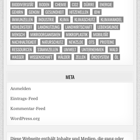
BIODIVERSITÄT
BODEN
CHEMIE
CO2
DÜRRE
ENERGIE
GEHIRN
GENOM
GESUNDHEIT
HITZEWELLEN
IDW
IMMUNZELLEN
INDUSTRIE
KLIMA
KLIMASCHUTZ
KLIMAWANDEL
KOHLENSTOFF
LANDNUTZUNG
LANDWIRTSCHAFT
LEBENSKUNDE
MENSCH
MIKROORGANISMEN
MIKROPLASTIK
MOBILITÄT
NACHHALTIGKEIT
NATURSCHUTZ
NEWZS.DE
OTS
PROTEINE
RESSOURCEN
STAMMZELLEN
UMWELT
UNTERNEHMEN
WALD
WASSER
WISSENSCHAFT
WÄLDER
ZELLEN
ÖKOSYSTEM
ÖL
META
Anmelden
Eintrags-Feed
Kommentar-Feed
WordPress.org
Diese Webseite enthält Inhalte und Medien, die ganz oder