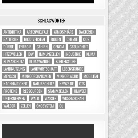
SCHLAGWÖRTER
ANTIBIOTIKA
ARTENVIELFALT
ATMOSPHÄRE
BAKTERIEN
BATTERIEN
BIODIVERSITÄT
BODEN
CHEMIE
CO2
DÜRRE
ENERGIE
GEHIRN
GENOM
GESUNDHEIT
HITZEWELLEN
IDW
IMMUNZELLEN
INDUSTRIE
KLIMA
KLIMASCHUTZ
KLIMAWANDEL
KOHLENSTOFF
LANDNUTZUNG
LANDWIRTSCHAFT
LEBENSKUNDE
MENSCH
MIKROORGANISMEN
MIKROPLASTIK
MOBILITÄT
NACHHALTIGKEIT
NATURSCHUTZ
NEWZS.DE
OTS
PROTEINE
RESSOURCEN
STAMMZELLEN
UMWELT
UNTERNEHMEN
WALD
WASSER
WISSENSCHAFT
WÄLDER
ZELLEN
ÖKOSYSTEM
ÖL