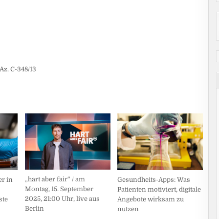
Az. C-348/13
„hart aber fair“ / am
r in
Gesundheits-Apps: Was
Montag, 15. September
Patienten motiviert, digitale
2025, 21:00 Uhr, live aus
ste
Angebote wirksam zu
Berlin
nutzen