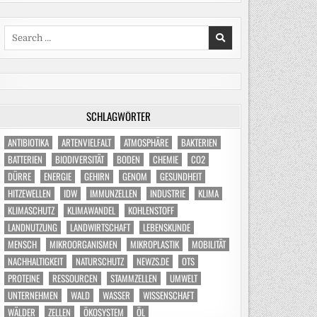
Search
for:
SCHLAGWÖRTER
ANTIBIOTIKA
ARTENVIELFALT
ATMOSPHÄRE
BAKTERIEN
BATTERIEN
BIODIVERSITÄT
BODEN
CHEMIE
CO2
DÜRRE
ENERGIE
GEHIRN
GENOM
GESUNDHEIT
HITZEWELLEN
IDW
IMMUNZELLEN
INDUSTRIE
KLIMA
KLIMASCHUTZ
KLIMAWANDEL
KOHLENSTOFF
LANDNUTZUNG
LANDWIRTSCHAFT
LEBENSKUNDE
MENSCH
MIKROORGANISMEN
MIKROPLASTIK
MOBILITÄT
NACHHALTIGKEIT
NATURSCHUTZ
NEWZS.DE
OTS
PROTEINE
RESSOURCEN
STAMMZELLEN
UMWELT
UNTERNEHMEN
WALD
WASSER
WISSENSCHAFT
WÄLDER
ZELLEN
ÖKOSYSTEM
ÖL