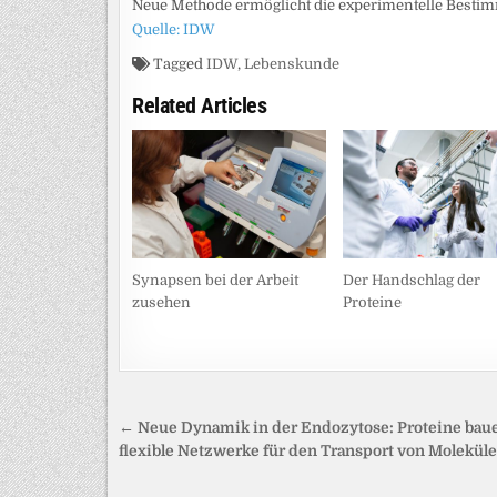
Neue Methode ermöglicht die experimentelle Best
Quelle: IDW
Tagged
IDW
,
Lebenskunde
Related Articles
Synapsen bei der Arbeit
Der Handschlag der
zusehen
Proteine
Beitragsnavigation
← Neue Dynamik in der Endozytose: Proteine bau
flexible Netzwerke für den Transport von Molekül