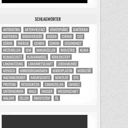
SCHLAGWÖRTER
ANTIBIOTIKA
ARTENVIELFALT
ATMOSPHÄRE
BAKTERIEN
BATTERIEN
BIODIVERSITÄT
BODEN
CHEMIE
CO2
DÜRRE
ENERGIE
GEHIRN
GENOM
GESUNDHEIT
HITZEWELLEN
IDW
IMMUNZELLEN
INDUSTRIE
KLIMA
KLIMASCHUTZ
KLIMAWANDEL
KOHLENSTOFF
LANDNUTZUNG
LANDWIRTSCHAFT
LEBENSKUNDE
MENSCH
MIKROORGANISMEN
MIKROPLASTIK
MOBILITÄT
NACHHALTIGKEIT
NATURSCHUTZ
NEWZS.DE
OTS
PROTEINE
RESSOURCEN
STAMMZELLEN
UMWELT
UNTERNEHMEN
WALD
WASSER
WISSENSCHAFT
WÄLDER
ZELLEN
ÖKOSYSTEM
ÖL