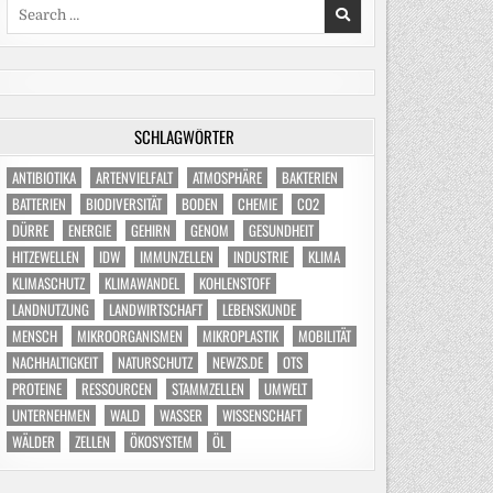
Search
for:
SCHLAGWÖRTER
ANTIBIOTIKA
ARTENVIELFALT
ATMOSPHÄRE
BAKTERIEN
BATTERIEN
BIODIVERSITÄT
BODEN
CHEMIE
CO2
DÜRRE
ENERGIE
GEHIRN
GENOM
GESUNDHEIT
HITZEWELLEN
IDW
IMMUNZELLEN
INDUSTRIE
KLIMA
KLIMASCHUTZ
KLIMAWANDEL
KOHLENSTOFF
LANDNUTZUNG
LANDWIRTSCHAFT
LEBENSKUNDE
MENSCH
MIKROORGANISMEN
MIKROPLASTIK
MOBILITÄT
NACHHALTIGKEIT
NATURSCHUTZ
NEWZS.DE
OTS
PROTEINE
RESSOURCEN
STAMMZELLEN
UMWELT
UNTERNEHMEN
WALD
WASSER
WISSENSCHAFT
WÄLDER
ZELLEN
ÖKOSYSTEM
ÖL