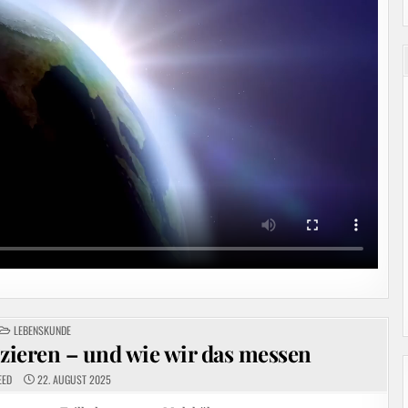
POSTED
LEBENSKUNDE
IN
ieren – und wie wir das messen
EED
22. AUGUST 2025