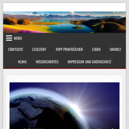
Skip
UmweltKlima.com
Umwelt, Klima und Lebenswissenschaft
to
content
MENU
STARTSEITE
LESESTOFF
TOPP PRINTBÜCHER
LEBEN
UMWELT
KLIMA
WISSENSWERTES
IMPRESSUM UND DATENSCHUTZ