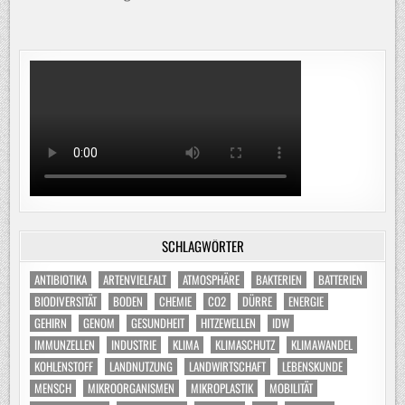
SCHLAGWÖRTER
ANTIBIOTIKA
ARTENVIELFALT
ATMOSPHÄRE
BAKTERIEN
BATTERIEN
BIODIVERSITÄT
BODEN
CHEMIE
CO2
DÜRRE
ENERGIE
GEHIRN
GENOM
GESUNDHEIT
HITZEWELLEN
IDW
IMMUNZELLEN
INDUSTRIE
KLIMA
KLIMASCHUTZ
KLIMAWANDEL
KOHLENSTOFF
LANDNUTZUNG
LANDWIRTSCHAFT
LEBENSKUNDE
MENSCH
MIKROORGANISMEN
MIKROPLASTIK
MOBILITÄT