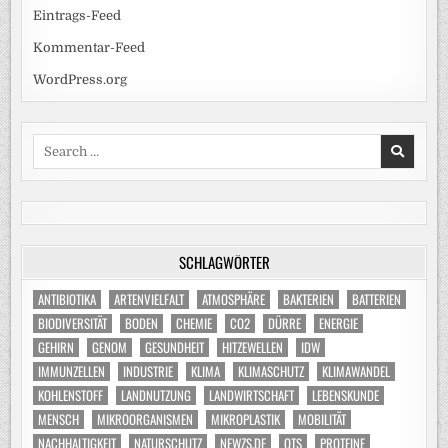
Eintrags-Feed
Kommentar-Feed
WordPress.org
Search
for:
SCHLAGWÖRTER
ANTIBIOTIKA
ARTENVIELFALT
ATMOSPHÄRE
BAKTERIEN
BATTERIEN
BIODIVERSITÄT
BODEN
CHEMIE
CO2
DÜRRE
ENERGIE
GEHIRN
GENOM
GESUNDHEIT
HITZEWELLEN
IDW
IMMUNZELLEN
INDUSTRIE
KLIMA
KLIMASCHUTZ
KLIMAWANDEL
KOHLENSTOFF
LANDNUTZUNG
LANDWIRTSCHAFT
LEBENSKUNDE
MENSCH
MIKROORGANISMEN
MIKROPLASTIK
MOBILITÄT
NACHHALTIGKEIT
NATURSCHUTZ
NEWZS.DE
OTS
PROTEINE