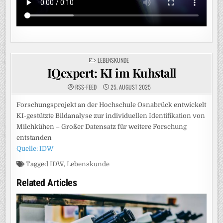
POSTED
LEBENSKUNDE
IN
IQexpert: KI im Kuhstall
RSS-FEED
25. AUGUST 2025
Forschungsprojekt an der Hochschule Osnabrück entwickelt
KI-gestützte Bildanalyse zur individuellen Identifikation von
Milchkühen – Großer Datensatz für weitere Forschung
entstanden
Quelle: IDW
Tagged
IDW
,
Lebenskunde
Related Articles