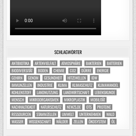
SCHLAGWÖRTER
ANTIBIOTIKA
ARTENVIELFALT
ATMOSPHÄRE
BAKTERIEN
BATTERIEN
BIODIVERSITÄT
BODEN
CHEMIE
CO2
DÜRRE
ENERGIE
GEHIRN
GENOM
GESUNDHEIT
HITZEWELLEN
IDW
IMMUNZELLEN
INDUSTRIE
KLIMA
KLIMASCHUTZ
KLIMAWANDEL
KOHLENSTOFF
LANDNUTZUNG
LANDWIRTSCHAFT
LEBENSKUNDE
MENSCH
MIKROORGANISMEN
MIKROPLASTIK
MOBILITÄT
NACHHALTIGKEIT
NATURSCHUTZ
NEWZS.DE
OTS
PROTEINE
RESSOURCEN
STAMMZELLEN
UMWELT
UNTERNEHMEN
WALD
WASSER
WISSENSCHAFT
WÄLDER
ZELLEN
ÖKOSYSTEM
ÖL