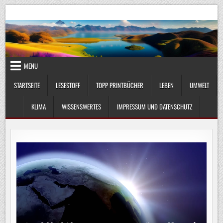
Skip
UmweltKlima.com
Umwelt, Klima und Lebenswissenschaft
to
content
MENU
STARTSEITE
LESESTOFF
TOPP PRINTBÜCHER
LEBEN
UMWELT
KLIMA
WISSENSWERTES
IMPRESSUM UND DATENSCHUTZ