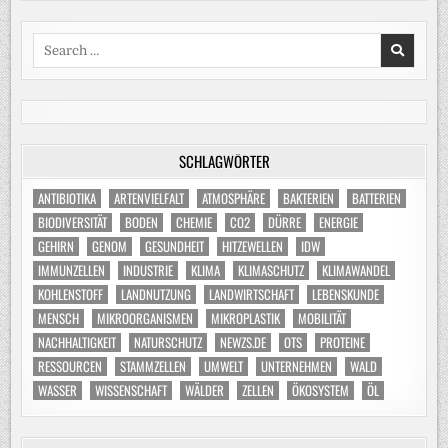
Search
for:
SCHLAGWÖRTER
ANTIBIOTIKA
ARTENVIELFALT
ATMOSPHÄRE
BAKTERIEN
BATTERIEN
BIODIVERSITÄT
BODEN
CHEMIE
CO2
DÜRRE
ENERGIE
GEHIRN
GENOM
GESUNDHEIT
HITZEWELLEN
IDW
IMMUNZELLEN
INDUSTRIE
KLIMA
KLIMASCHUTZ
KLIMAWANDEL
KOHLENSTOFF
LANDNUTZUNG
LANDWIRTSCHAFT
LEBENSKUNDE
MENSCH
MIKROORGANISMEN
MIKROPLASTIK
MOBILITÄT
NACHHALTIGKEIT
NATURSCHUTZ
NEWZS.DE
OTS
PROTEINE
RESSOURCEN
STAMMZELLEN
UMWELT
UNTERNEHMEN
WALD
WASSER
WISSENSCHAFT
WÄLDER
ZELLEN
ÖKOSYSTEM
ÖL