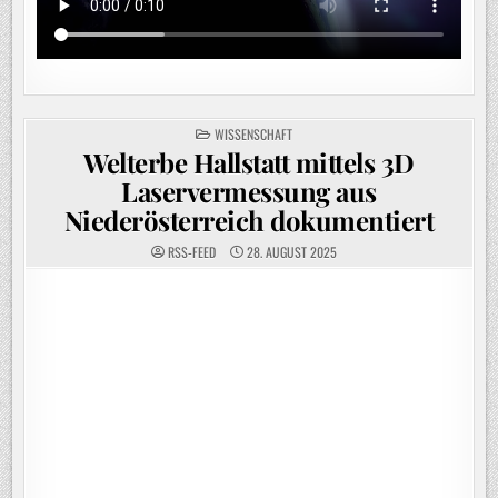
POSTED
WISSENSCHAFT
IN
Welterbe Hallstatt mittels 3D
Laservermessung aus
Niederösterreich dokumentiert
RSS-FEED
28. AUGUST 2025