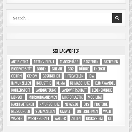
Search
for:
SCHLAGWÖRTER
ANTIBIOTIKA
ARTENVIELFALT
ATMOSPHÄRE
BAKTERIEN
BATTERIEN
BIODIVERSITÄT
BODEN
CHEMIE
CO2
DÜRRE
ENERGIE
GEHIRN
GENOM
GESUNDHEIT
HITZEWELLEN
IDW
IMMUNZELLEN
INDUSTRIE
KLIMA
KLIMASCHUTZ
KLIMAWANDEL
KOHLENSTOFF
LANDNUTZUNG
LANDWIRTSCHAFT
LEBENSKUNDE
MENSCH
MIKROORGANISMEN
MIKROPLASTIK
MOBILITÄT
NACHHALTIGKEIT
NATURSCHUTZ
NEWZS.DE
OTS
PROTEINE
RESSOURCEN
STAMMZELLEN
UMWELT
UNTERNEHMEN
WALD
WASSER
WISSENSCHAFT
WÄLDER
ZELLEN
ÖKOSYSTEM
ÖL