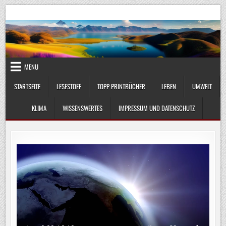
Skip
UmweltKlima.com
Umwelt, Klima und Lebenswissenschaft
to
content
MENU
STARTSEITE
LESESTOFF
TOPP PRINTBÜCHER
LEBEN
UMWELT
KLIMA
WISSENSWERTES
IMPRESSUM UND DATENSCHUTZ