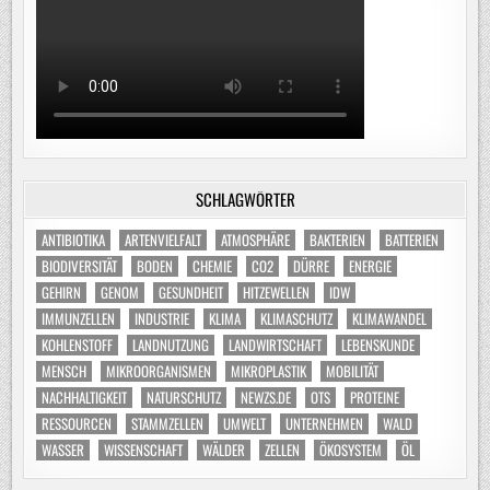
SCHLAGWÖRTER
ANTIBIOTIKA
ARTENVIELFALT
ATMOSPHÄRE
BAKTERIEN
BATTERIEN
BIODIVERSITÄT
BODEN
CHEMIE
CO2
DÜRRE
ENERGIE
GEHIRN
GENOM
GESUNDHEIT
HITZEWELLEN
IDW
IMMUNZELLEN
INDUSTRIE
KLIMA
KLIMASCHUTZ
KLIMAWANDEL
KOHLENSTOFF
LANDNUTZUNG
LANDWIRTSCHAFT
LEBENSKUNDE
MENSCH
MIKROORGANISMEN
MIKROPLASTIK
MOBILITÄT
NACHHALTIGKEIT
NATURSCHUTZ
NEWZS.DE
OTS
PROTEINE
RESSOURCEN
STAMMZELLEN
UMWELT
UNTERNEHMEN
WALD
WASSER
WISSENSCHAFT
WÄLDER
ZELLEN
ÖKOSYSTEM
ÖL