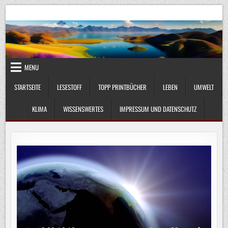
Skip
UmweltKlima.com
Umwelt, Klima und Lebenswissenschaft
to
content
MENU
STARTSEITE
LESESTOFF
TOPP PRINTBÜCHER
LEBEN
UMWELT
KLIMA
WISSENSWERTES
IMPRESSUM UND DATENSCHUTZ