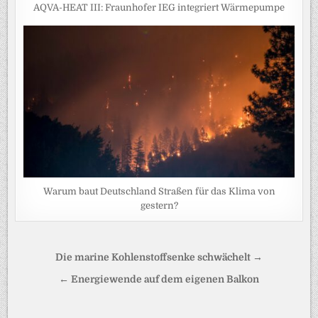
AQVA-HEAT III: Fraunhofer IEG integriert Wärmepumpe
Warum baut Deutschland Straßen für das Klima von
gestern?
Beitragsnavigation
Die marine Kohlenstoffsenke schwächelt →
← Energiewende auf dem eigenen Balkon