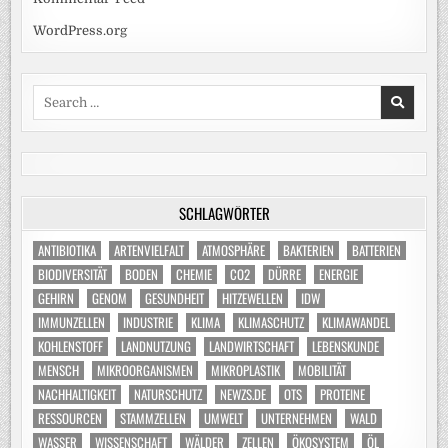
WordPress.org
Search
for:
SCHLAGWÖRTER
ANTIBIOTIKA
ARTENVIELFALT
ATMOSPHÄRE
BAKTERIEN
BATTERIEN
BIODIVERSITÄT
BODEN
CHEMIE
CO2
DÜRRE
ENERGIE
GEHIRN
GENOM
GESUNDHEIT
HITZEWELLEN
IDW
IMMUNZELLEN
INDUSTRIE
KLIMA
KLIMASCHUTZ
KLIMAWANDEL
KOHLENSTOFF
LANDNUTZUNG
LANDWIRTSCHAFT
LEBENSKUNDE
MENSCH
MIKROORGANISMEN
MIKROPLASTIK
MOBILITÄT
NACHHALTIGKEIT
NATURSCHUTZ
NEWZS.DE
OTS
PROTEINE
RESSOURCEN
STAMMZELLEN
UMWELT
UNTERNEHMEN
WALD
WASSER
WISSENSCHAFT
WÄLDER
ZELLEN
ÖKOSYSTEM
ÖL