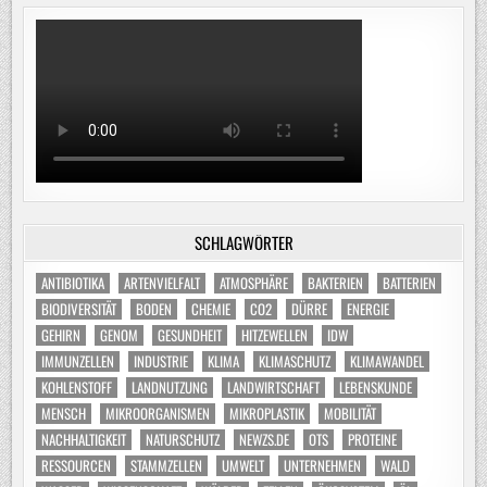
SCHLAGWÖRTER
ANTIBIOTIKA
ARTENVIELFALT
ATMOSPHÄRE
BAKTERIEN
BATTERIEN
BIODIVERSITÄT
BODEN
CHEMIE
CO2
DÜRRE
ENERGIE
GEHIRN
GENOM
GESUNDHEIT
HITZEWELLEN
IDW
IMMUNZELLEN
INDUSTRIE
KLIMA
KLIMASCHUTZ
KLIMAWANDEL
KOHLENSTOFF
LANDNUTZUNG
LANDWIRTSCHAFT
LEBENSKUNDE
MENSCH
MIKROORGANISMEN
MIKROPLASTIK
MOBILITÄT
NACHHALTIGKEIT
NATURSCHUTZ
NEWZS.DE
OTS
PROTEINE
RESSOURCEN
STAMMZELLEN
UMWELT
UNTERNEHMEN
WALD