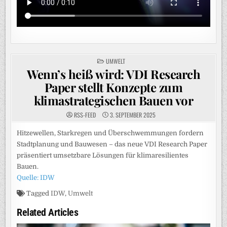
POSTED
UMWELT
IN
Wenn’s heiß wird: VDI Research
Paper stellt Konzepte zum
klimastrategischen Bauen vor
RSS-FEED
3. SEPTEMBER 2025
Hitzewellen, Starkregen und Überschwemmungen fordern
Stadtplanung und Bauwesen – das neue VDI Research Paper
präsentiert umsetzbare Lösungen für klimaresilientes
Bauen.
Quelle: IDW
Tagged
IDW
,
Umwelt
Related Articles