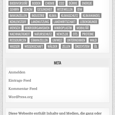
BIODIVERSITÄT
BODEN
CHEMIE
CO2
DÜRRE
ENERGIE
GEHIRN
GENOM
GESUNDHEIT
HITZEWELLEN
IDW
IMMUNZELLEN
INDUSTRIE
KLIMA
KLIMASCHUTZ
KLIMAWANDEL
KOHLENSTOFF
LANDNUTZUNG
LANDWIRTSCHAFT
LEBENSKUNDE
MENSCH
MIKROORGANISMEN
MIKROPLASTIK
MOBILITÄT
NACHHALTIGKEIT
NATURSCHUTZ
NEWZS.DE
OTS
PROTEINE
RESSOURCEN
STAMMZELLEN
UMWELT
UNTERNEHMEN
WALD
WASSER
WISSENSCHAFT
WÄLDER
ZELLEN
ÖKOSYSTEM
ÖL
META
Anmelden
Eintrags-Feed
Kommentar-Feed
WordPress.org
Diese Webseite enthält Inhalte und Medien, die ganz oder