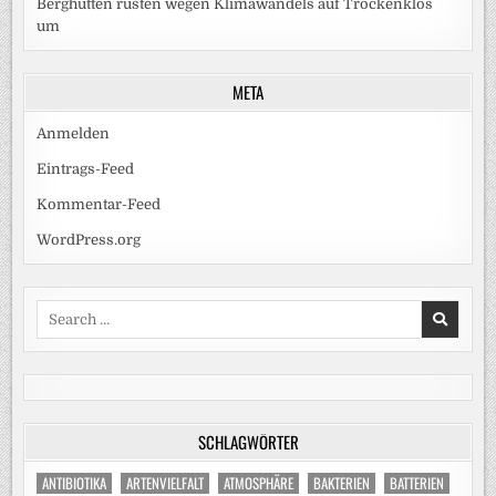
Berghütten rüsten wegen Klimawandels auf Trockenklos
um
META
Anmelden
Eintrags-Feed
Kommentar-Feed
WordPress.org
Search
for:
SCHLAGWÖRTER
ANTIBIOTIKA
ARTENVIELFALT
ATMOSPHÄRE
BAKTERIEN
BATTERIEN