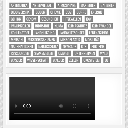
ANTIBIOTIKA
ARTENVIELFALT
ATMOSPHÄRE
BAKTERIEN
BATTERIEN
BIODIVERSITÄT
BODEN
CHEMIE
CO2
DÜRRE
ENERGIE
GEHIRN
GENOM
GESUNDHEIT
HITZEWELLEN
IDW
IMMUNZELLEN
INDUSTRIE
KLIMA
KLIMASCHUTZ
KLIMAWANDEL
KOHLENSTOFF
LANDNUTZUNG
LANDWIRTSCHAFT
LEBENSKUNDE
MENSCH
MIKROORGANISMEN
MIKROPLASTIK
MOBILITÄT
NACHHALTIGKEIT
NATURSCHUTZ
NEWZS.DE
OTS
PROTEINE
RESSOURCEN
STAMMZELLEN
UMWELT
UNTERNEHMEN
WALD
WASSER
WISSENSCHAFT
WÄLDER
ZELLEN
ÖKOSYSTEM
ÖL