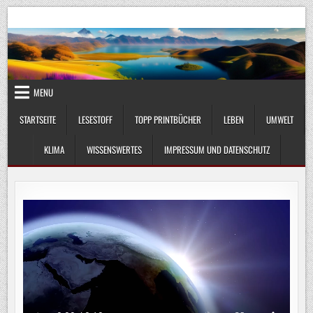
Skip
UmweltKlima.com
Umwelt, Klima und Lebenswissenschaft
to
content
MENU
STARTSEITE
LESESTOFF
TOPP PRINTBÜCHER
LEBEN
UMWELT
KLIMA
WISSENSWERTES
IMPRESSUM UND DATENSCHUTZ