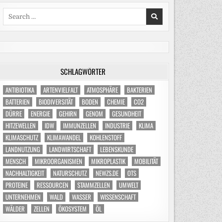
Search
for:
SCHLAGWÖRTER
ANTIBIOTIKA
ARTENVIELFALT
ATMOSPHÄRE
BAKTERIEN
BATTERIEN
BIODIVERSITÄT
BODEN
CHEMIE
CO2
DÜRRE
ENERGIE
GEHIRN
GENOM
GESUNDHEIT
HITZEWELLEN
IDW
IMMUNZELLEN
INDUSTRIE
KLIMA
KLIMASCHUTZ
KLIMAWANDEL
KOHLENSTOFF
LANDNUTZUNG
LANDWIRTSCHAFT
LEBENSKUNDE
MENSCH
MIKROORGANISMEN
MIKROPLASTIK
MOBILITÄT
NACHHALTIGKEIT
NATURSCHUTZ
NEWZS.DE
OTS
PROTEINE
RESSOURCEN
STAMMZELLEN
UMWELT
UNTERNEHMEN
WALD
WASSER
WISSENSCHAFT
WÄLDER
ZELLEN
ÖKOSYSTEM
ÖL