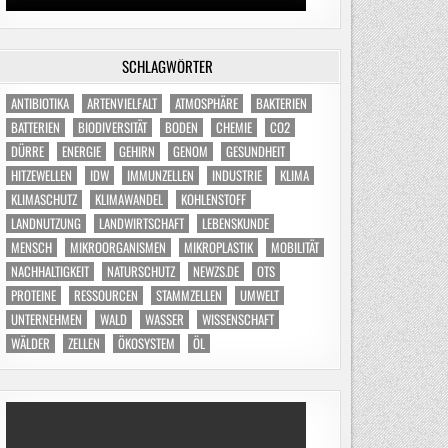
SCHLAGWÖRTER
ANTIBIOTIKA
ARTENVIELFALT
ATMOSPHÄRE
BAKTERIEN
BATTERIEN
BIODIVERSITÄT
BODEN
CHEMIE
CO2
DÜRRE
ENERGIE
GEHIRN
GENOM
GESUNDHEIT
HITZEWELLEN
IDW
IMMUNZELLEN
INDUSTRIE
KLIMA
KLIMASCHUTZ
KLIMAWANDEL
KOHLENSTOFF
LANDNUTZUNG
LANDWIRTSCHAFT
LEBENSKUNDE
MENSCH
MIKROORGANISMEN
MIKROPLASTIK
MOBILITÄT
NACHHALTIGKEIT
NATURSCHUTZ
NEWZS.DE
OTS
PROTEINE
RESSOURCEN
STAMMZELLEN
UMWELT
UNTERNEHMEN
WALD
WASSER
WISSENSCHAFT
WÄLDER
ZELLEN
ÖKOSYSTEM
ÖL