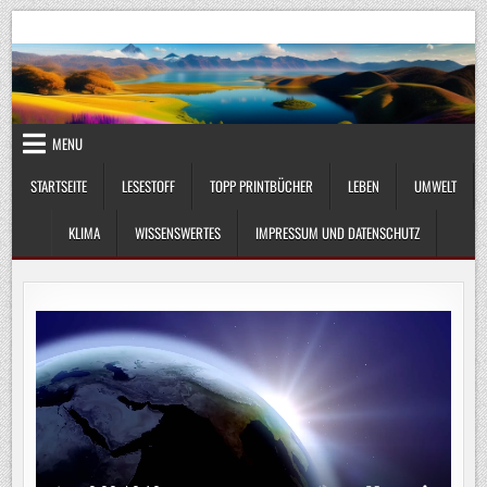
Skip
UmweltKlima.com
Umwelt, Klima und Lebenswissenschaft
to
content
MENU
STARTSEITE
LESESTOFF
TOPP PRINTBÜCHER
LEBEN
UMWELT
KLIMA
WISSENSWERTES
IMPRESSUM UND DATENSCHUTZ