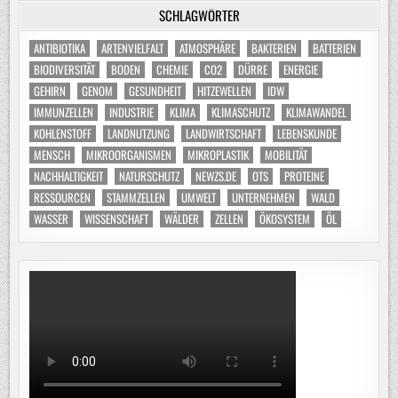
SCHLAGWÖRTER
ANTIBIOTIKA
ARTENVIELFALT
ATMOSPHÄRE
BAKTERIEN
BATTERIEN
BIODIVERSITÄT
BODEN
CHEMIE
CO2
DÜRRE
ENERGIE
GEHIRN
GENOM
GESUNDHEIT
HITZEWELLEN
IDW
IMMUNZELLEN
INDUSTRIE
KLIMA
KLIMASCHUTZ
KLIMAWANDEL
KOHLENSTOFF
LANDNUTZUNG
LANDWIRTSCHAFT
LEBENSKUNDE
MENSCH
MIKROORGANISMEN
MIKROPLASTIK
MOBILITÄT
NACHHALTIGKEIT
NATURSCHUTZ
NEWZS.DE
OTS
PROTEINE
RESSOURCEN
STAMMZELLEN
UMWELT
UNTERNEHMEN
WALD
WASSER
WISSENSCHAFT
WÄLDER
ZELLEN
ÖKOSYSTEM
ÖL