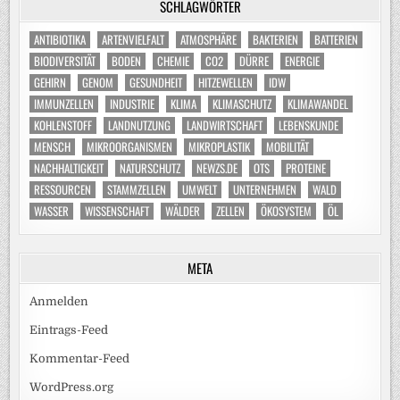
SCHLAGWÖRTER
ANTIBIOTIKA
ARTENVIELFALT
ATMOSPHÄRE
BAKTERIEN
BATTERIEN
BIODIVERSITÄT
BODEN
CHEMIE
CO2
DÜRRE
ENERGIE
GEHIRN
GENOM
GESUNDHEIT
HITZEWELLEN
IDW
IMMUNZELLEN
INDUSTRIE
KLIMA
KLIMASCHUTZ
KLIMAWANDEL
KOHLENSTOFF
LANDNUTZUNG
LANDWIRTSCHAFT
LEBENSKUNDE
MENSCH
MIKROORGANISMEN
MIKROPLASTIK
MOBILITÄT
NACHHALTIGKEIT
NATURSCHUTZ
NEWZS.DE
OTS
PROTEINE
RESSOURCEN
STAMMZELLEN
UMWELT
UNTERNEHMEN
WALD
WASSER
WISSENSCHAFT
WÄLDER
ZELLEN
ÖKOSYSTEM
ÖL
META
Anmelden
Eintrags-Feed
Kommentar-Feed
WordPress.org