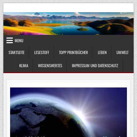
Skip
UmweltKlima.com
Umwelt, Klima und Lebenswissenschaft
to
content
MENU
STARTSEITE
LESESTOFF
TOPP PRINTBÜCHER
LEBEN
UMWELT
KLIMA
WISSENSWERTES
IMPRESSUM UND DATENSCHUTZ