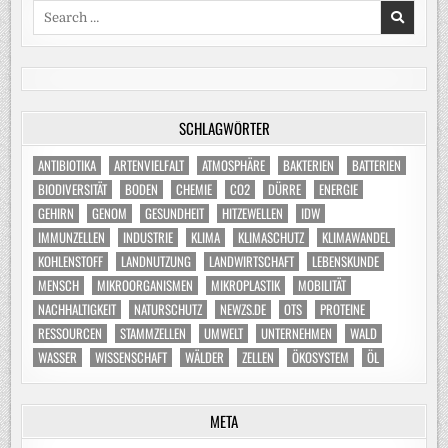
Search
for:
SCHLAGWÖRTER
ANTIBIOTIKA
ARTENVIELFALT
ATMOSPHÄRE
BAKTERIEN
BATTERIEN
BIODIVERSITÄT
BODEN
CHEMIE
CO2
DÜRRE
ENERGIE
GEHIRN
GENOM
GESUNDHEIT
HITZEWELLEN
IDW
IMMUNZELLEN
INDUSTRIE
KLIMA
KLIMASCHUTZ
KLIMAWANDEL
KOHLENSTOFF
LANDNUTZUNG
LANDWIRTSCHAFT
LEBENSKUNDE
MENSCH
MIKROORGANISMEN
MIKROPLASTIK
MOBILITÄT
NACHHALTIGKEIT
NATURSCHUTZ
NEWZS.DE
OTS
PROTEINE
RESSOURCEN
STAMMZELLEN
UMWELT
UNTERNEHMEN
WALD
WASSER
WISSENSCHAFT
WÄLDER
ZELLEN
ÖKOSYSTEM
ÖL
META