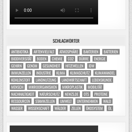
SCHLAGWÖRTER
ANTIBIOTIKA
ARTENVIELFALT
ATMOSPHÄRE
BAKTERIEN
BATTERIEN
BIODIVERSITÄT
BODEN
CHEMIE
CO2
DÜRRE
ENERGIE
GEHIRN
GENOM
GESUNDHEIT
HITZEWELLEN
IDW
IMMUNZELLEN
INDUSTRIE
KLIMA
KLIMASCHUTZ
KLIMAWANDEL
KOHLENSTOFF
LANDNUTZUNG
LANDWIRTSCHAFT
LEBENSKUNDE
MENSCH
MIKROORGANISMEN
MIKROPLASTIK
MOBILITÄT
NACHHALTIGKEIT
NATURSCHUTZ
NEWZS.DE
OTS
PROTEINE
RESSOURCEN
STAMMZELLEN
UMWELT
UNTERNEHMEN
WALD
WASSER
WISSENSCHAFT
WÄLDER
ZELLEN
ÖKOSYSTEM
ÖL