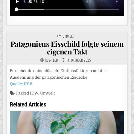
POSTED
UMWELT
IN
Patagoniens Eisschild folgte seinem
eigenen Takt
RSS-FEED
14. OKTOBER 2025
Forschende entschlüsseln Einflussfaktoren auf die
Ausdehnung der patagonischen Eisdecke
Quelle: IDW
Tagged
IDW
,
Umwelt
Related Articles