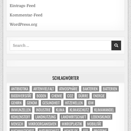
Eintrags-Feed
Kommentar-Feed
WordPress.org
Search
for:
SCHLAGWÖRTER
ANTIBIOTIKA
ARTENVIELFALT
ATMOSPHÄRE
BAKTERIEN
BATTERIEN
BIODIVERSITÄT
BODEN
CHEMIE
CO2
DÜRRE
ENERGIE
GEHIRN
GENOM
GESUNDHEIT
HITZEWELLEN
IDW
IMMUNZELLEN
INDUSTRIE
KLIMA
KLIMASCHUTZ
KLIMAWANDEL
KOHLENSTOFF
LANDNUTZUNG
LANDWIRTSCHAFT
LEBENSKUNDE
MENSCH
MIKROORGANISMEN
MIKROPLASTIK
MOBILITÄT
NACHHALTIGKEIT
NATURSCHUTZ
NEWZS.DE
OTS
PROTEINE