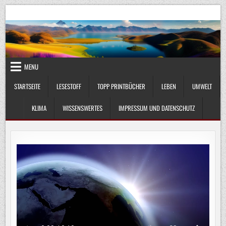
Skip
UmweltKlima.com
Umwelt, Klima und Lebenswissenschaft
to
content
MENU
STARTSEITE
LESESTOFF
TOPP PRINTBÜCHER
LEBEN
UMWELT
KLIMA
WISSENSWERTES
IMPRESSUM UND DATENSCHUTZ