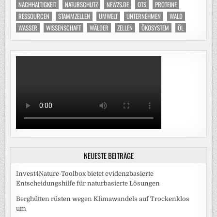
NACHHALTIGKEIT
NATURSCHUTZ
NEWZS.DE
OTS
PROTEINE
RESSOURCEN
STAMMZELLEN
UMWELT
UNTERNEHMEN
WALD
WASSER
WISSENSCHAFT
WÄLDER
ZELLEN
ÖKOSYSTEM
ÖL
NEUESTE BEITRÄGE
Invest4Nature-Toolbox bietet evidenzbasierte
Entscheidungshilfe für naturbasierte Lösungen
Berghütten rüsten wegen Klimawandels auf Trockenklos
um