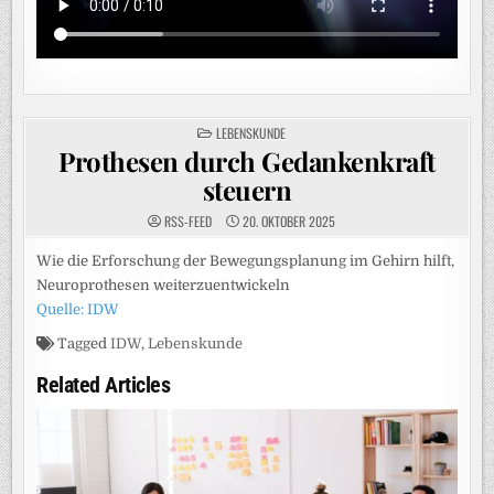
POSTED
LEBENSKUNDE
IN
Prothesen durch Gedankenkraft
steuern
RSS-FEED
20. OKTOBER 2025
Wie die Erforschung der Bewegungsplanung im Gehirn hilft,
Neuroprothesen weiterzuentwickeln
Quelle: IDW
Tagged
IDW
,
Lebenskunde
Related Articles