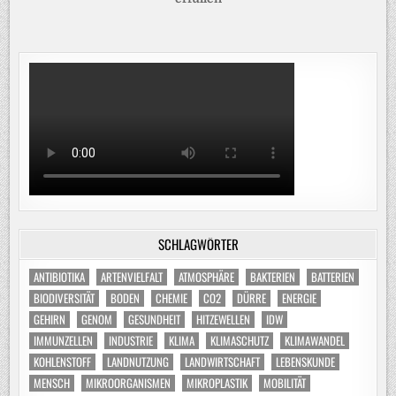
SCHLAGWÖRTER
ANTIBIOTIKA
ARTENVIELFALT
ATMOSPHÄRE
BAKTERIEN
BATTERIEN
BIODIVERSITÄT
BODEN
CHEMIE
CO2
DÜRRE
ENERGIE
GEHIRN
GENOM
GESUNDHEIT
HITZEWELLEN
IDW
IMMUNZELLEN
INDUSTRIE
KLIMA
KLIMASCHUTZ
KLIMAWANDEL
KOHLENSTOFF
LANDNUTZUNG
LANDWIRTSCHAFT
LEBENSKUNDE
MENSCH
MIKROORGANISMEN
MIKROPLASTIK
MOBILITÄT