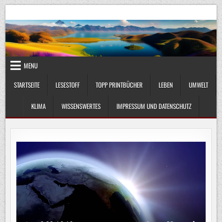
Skip
UmweltKlima.com
Umwelt, Klima und Lebenswissenschaft
to
content
MENU
STARTSEITE
LESESTOFF
TOPP PRINTBÜCHER
LEBEN
UMWELT
KLIMA
WISSENSWERTES
IMPRESSUM UND DATENSCHUTZ