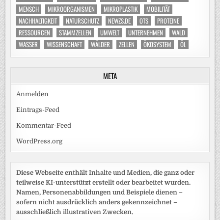
MENSCH
MIKROORGANISMEN
MIKROPLASTIK
MOBILITÄT
NACHHALTIGKEIT
NATURSCHUTZ
NEWZS.DE
OTS
PROTEINE
RESSOURCEN
STAMMZELLEN
UMWELT
UNTERNEHMEN
WALD
WASSER
WISSENSCHAFT
WÄLDER
ZELLEN
ÖKOSYSTEM
ÖL
META
Anmelden
Eintrags-Feed
Kommentar-Feed
WordPress.org
Diese Webseite enthält Inhalte und Medien, die ganz oder
teilweise KI-unterstützt erstellt oder bearbeitet wurden.
Namen, Personenabbildungen und Beispiele dienen –
sofern nicht ausdrücklich anders gekennzeichnet –
ausschließlich illustrativen Zwecken.