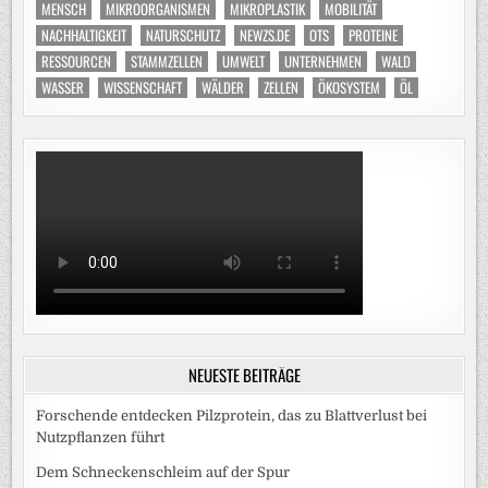
MENSCH
MIKROORGANISMEN
MIKROPLASTIK
MOBILITÄT
NACHHALTIGKEIT
NATURSCHUTZ
NEWZS.DE
OTS
PROTEINE
RESSOURCEN
STAMMZELLEN
UMWELT
UNTERNEHMEN
WALD
WASSER
WISSENSCHAFT
WÄLDER
ZELLEN
ÖKOSYSTEM
ÖL
NEUESTE BEITRÄGE
Forschende entdecken Pilzprotein, das zu Blattverlust bei
Nutzpflanzen führt
Dem Schneckenschleim auf der Spur