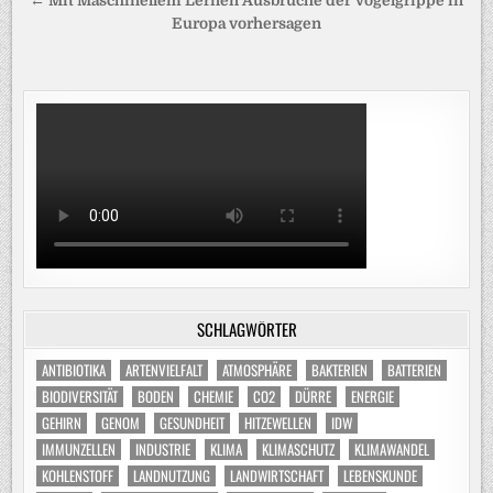
← Mit Maschinellem Lernen Ausbrüche der Vogelgrippe in
Europa vorhersagen
SCHLAGWÖRTER
ANTIBIOTIKA
ARTENVIELFALT
ATMOSPHÄRE
BAKTERIEN
BATTERIEN
BIODIVERSITÄT
BODEN
CHEMIE
CO2
DÜRRE
ENERGIE
GEHIRN
GENOM
GESUNDHEIT
HITZEWELLEN
IDW
IMMUNZELLEN
INDUSTRIE
KLIMA
KLIMASCHUTZ
KLIMAWANDEL
KOHLENSTOFF
LANDNUTZUNG
LANDWIRTSCHAFT
LEBENSKUNDE