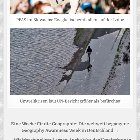
PFAS im Skiwachs: Ewigkeitschemikalien auf der Loipe
Umweltkrisen laut UN-Bericht größer als befürchtet
Beitragsnavigation
Eine Woche für die Geographie: Die weltweit begangene
Geography Awareness Week in Deutschland →