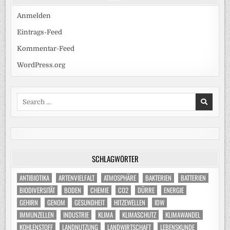
Anmelden
Eintrags-Feed
Kommentar-Feed
WordPress.org
Search
for:
SCHLAGWÖRTER
ANTIBIOTIKA
ARTENVIELFALT
ATMOSPHÄRE
BAKTERIEN
BATTERIEN
BIODIVERSITÄT
BODEN
CHEMIE
CO2
DÜRRE
ENERGIE
GEHIRN
GENOM
GESUNDHEIT
HITZEWELLEN
IDW
IMMUNZELLEN
INDUSTRIE
KLIMA
KLIMASCHUTZ
KLIMAWANDEL
KOHLENSTOFF
LANDNUTZUNG
LANDWIRTSCHAFT
LEBENSKUNDE