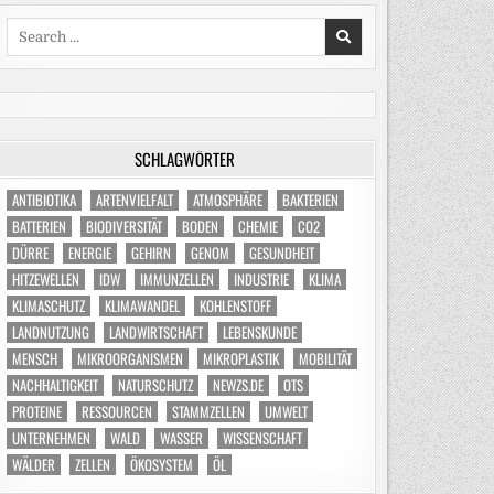
Search
for:
SCHLAGWÖRTER
ANTIBIOTIKA
ARTENVIELFALT
ATMOSPHÄRE
BAKTERIEN
BATTERIEN
BIODIVERSITÄT
BODEN
CHEMIE
CO2
DÜRRE
ENERGIE
GEHIRN
GENOM
GESUNDHEIT
HITZEWELLEN
IDW
IMMUNZELLEN
INDUSTRIE
KLIMA
KLIMASCHUTZ
KLIMAWANDEL
KOHLENSTOFF
LANDNUTZUNG
LANDWIRTSCHAFT
LEBENSKUNDE
MENSCH
MIKROORGANISMEN
MIKROPLASTIK
MOBILITÄT
NACHHALTIGKEIT
NATURSCHUTZ
NEWZS.DE
OTS
PROTEINE
RESSOURCEN
STAMMZELLEN
UMWELT
UNTERNEHMEN
WALD
WASSER
WISSENSCHAFT
WÄLDER
ZELLEN
ÖKOSYSTEM
ÖL