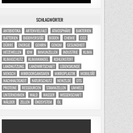
SCHLAGWÖRTER
ANTIBIOTIKA
ARTENVIELFALT
ATMOSPHÄRE
BAKTERIEN
BATTERIEN
BIODIVERSITÄT
BODEN
CHEMIE
CO2
DÜRRE
ENERGIE
GEHIRN
GENOM
GESUNDHEIT
HITZEWELLEN
IDW
IMMUNZELLEN
INDUSTRIE
KLIMA
KLIMASCHUTZ
KLIMAWANDEL
KOHLENSTOFF
LANDNUTZUNG
LANDWIRTSCHAFT
LEBENSKUNDE
MENSCH
MIKROORGANISMEN
MIKROPLASTIK
MOBILITÄT
NACHHALTIGKEIT
NATURSCHUTZ
NEWZS.DE
OTS
PROTEINE
RESSOURCEN
STAMMZELLEN
UMWELT
UNTERNEHMEN
WALD
WASSER
WISSENSCHAFT
WÄLDER
ZELLEN
ÖKOSYSTEM
ÖL