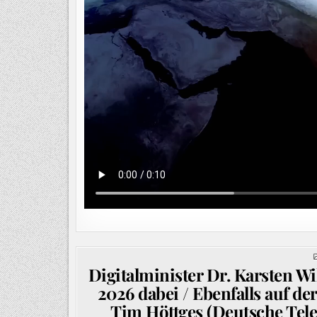
Digitalminister Dr. Karsten 
2026 dabei / Ebenfalls auf d
Tim Höttges (Deutsche Te