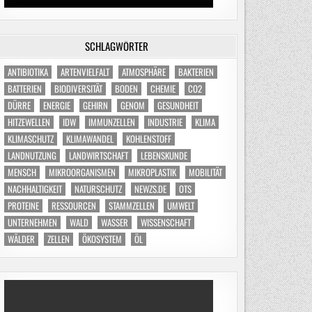
SCHLAGWÖRTER
ANTIBIOTIKA
ARTENVIELFALT
ATMOSPHÄRE
BAKTERIEN
BATTERIEN
BIODIVERSITÄT
BODEN
CHEMIE
CO2
DÜRRE
ENERGIE
GEHIRN
GENOM
GESUNDHEIT
HITZEWELLEN
IDW
IMMUNZELLEN
INDUSTRIE
KLIMA
KLIMASCHUTZ
KLIMAWANDEL
KOHLENSTOFF
LANDNUTZUNG
LANDWIRTSCHAFT
LEBENSKUNDE
MENSCH
MIKROORGANISMEN
MIKROPLASTIK
MOBILITÄT
NACHHALTIGKEIT
NATURSCHUTZ
NEWZS.DE
OTS
PROTEINE
RESSOURCEN
STAMMZELLEN
UMWELT
UNTERNEHMEN
WALD
WASSER
WISSENSCHAFT
WÄLDER
ZELLEN
ÖKOSYSTEM
ÖL