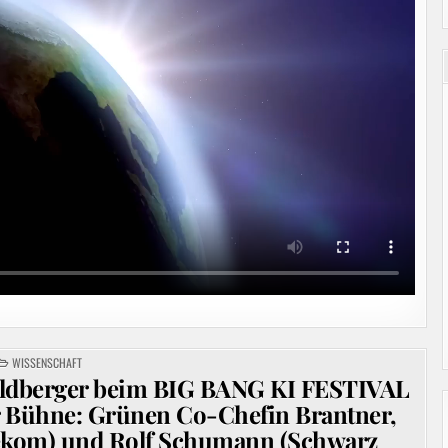
POSTED
WISSENSCHAFT
IN
Wildberger beim BIG BANG KI FESTIVAL
er Bühne: Grünen Co-Chefin Brantner,
lekom) und Rolf Schumann (Schwarz