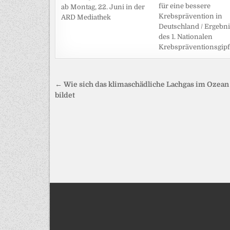
für eine bessere
ab Montag, 22. Juni in der
Krebsprävention in
ARD Mediathek
Deutschland / Ergebn
des 1. Nationalen
Krebspräventionsgipf
Beitragsnavigation
← Wie sich das klimaschädliche Lachgas im Ozean
bildet