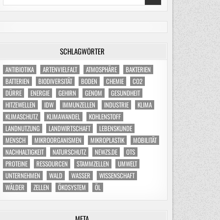
for:
SCHLAGWÖRTER
ANTIBIOTIKA
ARTENVIELFALT
ATMOSPHÄRE
BAKTERIEN
BATTERIEN
BIODIVERSITÄT
BODEN
CHEMIE
CO2
DÜRRE
ENERGIE
GEHIRN
GENOM
GESUNDHEIT
HITZEWELLEN
IDW
IMMUNZELLEN
INDUSTRIE
KLIMA
KLIMASCHUTZ
KLIMAWANDEL
KOHLENSTOFF
LANDNUTZUNG
LANDWIRTSCHAFT
LEBENSKUNDE
MENSCH
MIKROORGANISMEN
MIKROPLASTIK
MOBILITÄT
NACHHALTIGKEIT
NATURSCHUTZ
NEWZS.DE
OTS
PROTEINE
RESSOURCEN
STAMMZELLEN
UMWELT
UNTERNEHMEN
WALD
WASSER
WISSENSCHAFT
WÄLDER
ZELLEN
ÖKOSYSTEM
ÖL
META