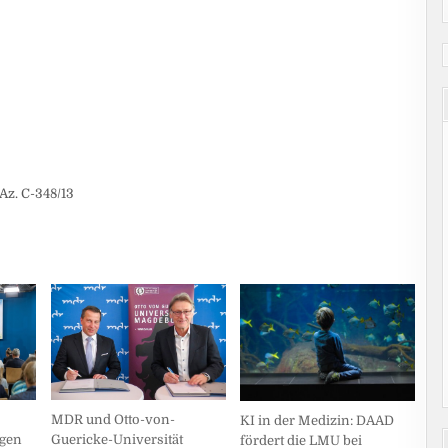
Az. C-348/13
MDR und Otto-von-
KI in der Medizin: DAAD
Guericke-Universität
gen
fördert die LMU bei