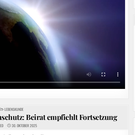
POSTED
LEBENSKUNDE
IN
chutz: Beirat empfiehlt Fortsetzung
EED
30. OKTOBER 2025