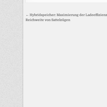
Beitragsnavigation
← Hybridspeicher: Maximierung der Ladeeffizien
Reichweite von Sattelzügen