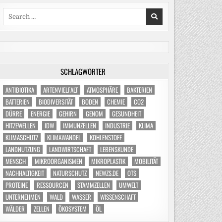
Search
for:
SCHLAGWÖRTER
ANTIBIOTIKA
ARTENVIELFALT
ATMOSPHÄRE
BAKTERIEN
BATTERIEN
BIODIVERSITÄT
BODEN
CHEMIE
CO2
DÜRRE
ENERGIE
GEHIRN
GENOM
GESUNDHEIT
HITZEWELLEN
IDW
IMMUNZELLEN
INDUSTRIE
KLIMA
KLIMASCHUTZ
KLIMAWANDEL
KOHLENSTOFF
LANDNUTZUNG
LANDWIRTSCHAFT
LEBENSKUNDE
MENSCH
MIKROORGANISMEN
MIKROPLASTIK
MOBILITÄT
NACHHALTIGKEIT
NATURSCHUTZ
NEWZS.DE
OTS
PROTEINE
RESSOURCEN
STAMMZELLEN
UMWELT
UNTERNEHMEN
WALD
WASSER
WISSENSCHAFT
WÄLDER
ZELLEN
ÖKOSYSTEM
ÖL