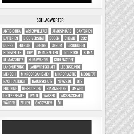
SCHLAGWÖRTER
ANTIBIOTIKA
ARTENVIELFALT
ATMOSPHÄRE
BAKTERIEN
BATTERIEN
BIODIVERSITÄT
BODEN
CHEMIE
CO2
DÜRRE
ENERGIE
GEHIRN
GENOM
GESUNDHEIT
HITZEWELLEN
IDW
IMMUNZELLEN
INDUSTRIE
KLIMA
KLIMASCHUTZ
KLIMAWANDEL
KOHLENSTOFF
LANDNUTZUNG
LANDWIRTSCHAFT
LEBENSKUNDE
MENSCH
MIKROORGANISMEN
MIKROPLASTIK
MOBILITÄT
NACHHALTIGKEIT
NATURSCHUTZ
NEWZS.DE
OTS
PROTEINE
RESSOURCEN
STAMMZELLEN
UMWELT
UNTERNEHMEN
WALD
WASSER
WISSENSCHAFT
WÄLDER
ZELLEN
ÖKOSYSTEM
ÖL