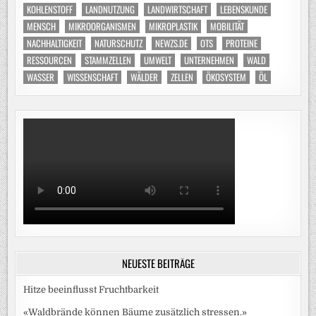
KOHLENSTOFF
LANDNUTZUNG
LANDWIRTSCHAFT
LEBENSKUNDE
MENSCH
MIKROORGANISMEN
MIKROPLASTIK
MOBILITÄT
NACHHALTIGKEIT
NATURSCHUTZ
NEWZS.DE
OTS
PROTEINE
RESSOURCEN
STAMMZELLEN
UMWELT
UNTERNEHMEN
WALD
WASSER
WISSENSCHAFT
WÄLDER
ZELLEN
ÖKOSYSTEM
ÖL
NEUESTE BEITRÄGE
Hitze beeinflusst Fruchtbarkeit
«Waldbrände können Bäume zusätzlich stressen.»