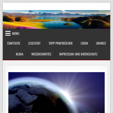
Skip
UmweltKlima.com
Umwelt, Klima und Lebenswissenschaft
to
content
MENU
STARTSEITE
LESESTOFF
TOPP PRINTBÜCHER
LEBEN
UMWELT
KLIMA
WISSENSWERTES
IMPRESSUM UND DATENSCHUTZ