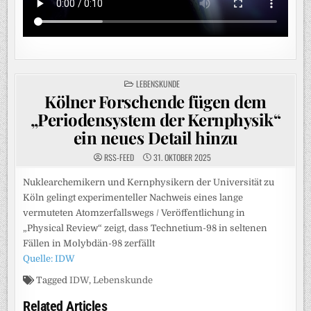
POSTED
LEBENSKUNDE
IN
Kölner Forschende fügen dem
„Periodensystem der Kernphysik“
ein neues Detail hinzu
RSS-FEED
31. OKTOBER 2025
Nuklearchemikern und Kernphysikern der Universität zu
Köln gelingt experimenteller Nachweis eines lange
vermuteten Atomzerfallswegs / Veröffentlichung in
„Physical Review“ zeigt, dass Technetium-98 in seltenen
Fällen in Molybdän-98 zerfällt
Quelle: IDW
Tagged
IDW
,
Lebenskunde
Related Articles