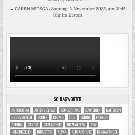
← CAREN MIOSGA / Sonntag, 2. November 2025, um 21:45
Uhr im Ersten
SCHLAGWÖRTER
ANTIBIOTIKA
ARTENVIELFALT
ATMOSPHÄRE
BAKTERIEN
BATTERIEN
BIODIVERSITÄT
BODEN
CHEMIE
CO2
DÜRRE
ENERGIE
GEHIRN
GENOM
GESUNDHEIT
HITZEWELLEN
IDW
IMMUNZELLEN
INDUSTRIE
KLIMA
KLIMASCHUTZ
KLIMAWANDEL