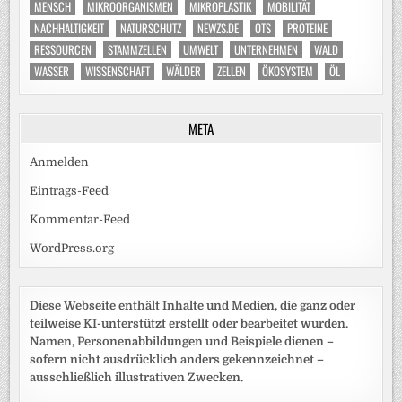
MENSCH
MIKROORGANISMEN
MIKROPLASTIK
MOBILITÄT
NACHHALTIGKEIT
NATURSCHUTZ
NEWZS.DE
OTS
PROTEINE
RESSOURCEN
STAMMZELLEN
UMWELT
UNTERNEHMEN
WALD
WASSER
WISSENSCHAFT
WÄLDER
ZELLEN
ÖKOSYSTEM
ÖL
META
Anmelden
Eintrags-Feed
Kommentar-Feed
WordPress.org
Diese Webseite enthält Inhalte und Medien, die ganz oder
teilweise KI-unterstützt erstellt oder bearbeitet wurden.
Namen, Personenabbildungen und Beispiele dienen –
sofern nicht ausdrücklich anders gekennzeichnet –
ausschließlich illustrativen Zwecken.