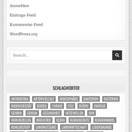
Anmelden
Eintrags-Feed
Kommentar-Feed
WordPress.org
Search
for:
SCHLAGWÖRTER
ANTIBIOTIKA
ARTENVIELFALT
ATMOSPHÄRE
BAKTERIEN
BATTERIEN
BIODIVERSITÄT
BODEN
CHEMIE
CO2
DÜRRE
ENERGIE
GEHIRN
GENOM
GESUNDHEIT
HITZEWELLEN
IDW
IMMUNZELLEN
INDUSTRIE
KLIMA
KLIMASCHUTZ
KLIMAWANDEL
KOHLENSTOFF
LANDNUTZUNG
LANDWIRTSCHAFT
LEBENSKUNDE