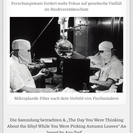
Forschungsteam fordert mehr Fokus auf genetische Vielfalt
im Biodiversitätsschutz
Mikroplastik-Filter nach dem Vorbild von Fischmäulern
Beitragsnavigation
Die Sammlung betrachten & „The Day You Were Thinking
About the Sibyl While You Were Picking Autumn Leaves“ An
Insert by Ana Torf →