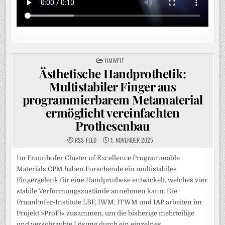
POSTED
UMWELT
IN
Ästhetische Handprothetik:
Multistabiler Finger aus
programmierbarem Metamaterial
ermöglicht vereinfachten
Prothesenbau
RSS-FEED
1. NOVEMBER 2025
Im Fraunhofer Cluster of Excellence Programmable
Materials CPM haben Forschende ein multistabiles
Fingergelenk für eine Handprothese entwickelt, welches vier
stabile Verformungszustände annehmen kann. Die
Fraunhofer-Institute LBF, IWM, ITWM und IAP arbeiten im
Projekt »ProFi« zusammen, um die bisherige mehrteilige
und verschraubte Lösung durch ein einzelnes