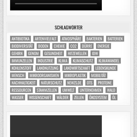
SCHLAGWÖRTER
ANTIBIOTIKA
ARTENVIELFALT
ATMOSPHÄRE
BAKTERIEN
BATTERIEN
BIODIVERSITÄT
BODEN
CHEMIE
CO2
DÜRRE
ENERGIE
GEHIRN
GENOM
GESUNDHEIT
HITZEWELLEN
IDW
IMMUNZELLEN
INDUSTRIE
KLIMA
KLIMASCHUTZ
KLIMAWANDEL
KOHLENSTOFF
LANDNUTZUNG
LANDWIRTSCHAFT
LEBENSKUNDE
MENSCH
MIKROORGANISMEN
MIKROPLASTIK
MOBILITÄT
NACHHALTIGKEIT
NATURSCHUTZ
NEWZS.DE
OTS
PROTEINE
RESSOURCEN
STAMMZELLEN
UMWELT
UNTERNEHMEN
WALD
WASSER
WISSENSCHAFT
WÄLDER
ZELLEN
ÖKOSYSTEM
ÖL