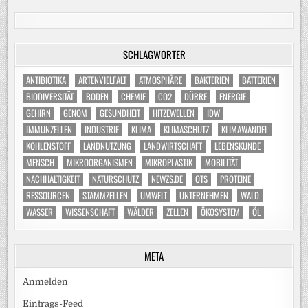
SCHLAGWÖRTER
ANTIBIOTIKA
ARTENVIELFALT
ATMOSPHÄRE
BAKTERIEN
BATTERIEN
BIODIVERSITÄT
BODEN
CHEMIE
CO2
DÜRRE
ENERGIE
GEHIRN
GENOM
GESUNDHEIT
HITZEWELLEN
IDW
IMMUNZELLEN
INDUSTRIE
KLIMA
KLIMASCHUTZ
KLIMAWANDEL
KOHLENSTOFF
LANDNUTZUNG
LANDWIRTSCHAFT
LEBENSKUNDE
MENSCH
MIKROORGANISMEN
MIKROPLASTIK
MOBILITÄT
NACHHALTIGKEIT
NATURSCHUTZ
NEWZS.DE
OTS
PROTEINE
RESSOURCEN
STAMMZELLEN
UMWELT
UNTERNEHMEN
WALD
WASSER
WISSENSCHAFT
WÄLDER
ZELLEN
ÖKOSYSTEM
ÖL
META
Anmelden
Eintrags-Feed