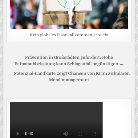
Kein globales Plastikabkommen erreicht
Beitragsnavigation
Prävention in Großstädten gefordert: Hohe
Feinstaubbelastung kann Schlaganfall begünstigen →
← Potenzial-Landkarte zeigt Chancen von KI im zirkulären
Metallmanagement