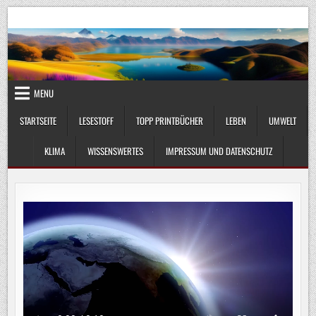
Skip
UmweltKlima.com
Umwelt, Klima und Lebenswissenschaft
to
content
MENU
STARTSEITE
LESESTOFF
TOPP PRINTBÜCHER
LEBEN
UMWELT
KLIMA
WISSENSWERTES
IMPRESSUM UND DATENSCHUTZ