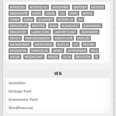
ANTIBIOTIKA
ARTENVIELFALT
ATMOSPHÄRE
BAKTERIEN
BATTERIEN
BIODIVERSITÄT
BODEN
CHEMIE
CO2
DÜRRE
ENERGIE
GEHIRN
GENOM
GESUNDHEIT
HITZEWELLEN
IDW
IMMUNZELLEN
INDUSTRIE
KLIMA
KLIMASCHUTZ
KLIMAWANDEL
KOHLENSTOFF
LANDNUTZUNG
LANDWIRTSCHAFT
LEBENSKUNDE
MENSCH
MIKROORGANISMEN
MIKROPLASTIK
MOBILITÄT
NACHHALTIGKEIT
NATURSCHUTZ
NEWZS.DE
OTS
PROTEINE
RESSOURCEN
STAMMZELLEN
UMWELT
UNTERNEHMEN
WALD
WASSER
WISSENSCHAFT
WÄLDER
ZELLEN
ÖKOSYSTEM
ÖL
META
Anmelden
Eintrags-Feed
Kommentar-Feed
WordPress.org