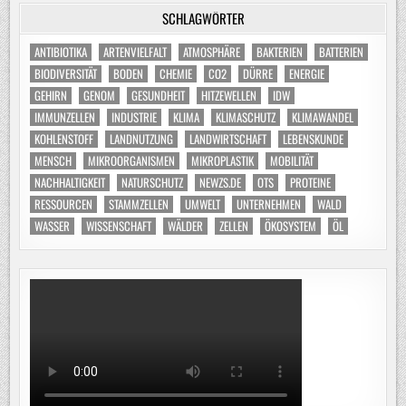
SCHLAGWÖRTER
ANTIBIOTIKA
ARTENVIELFALT
ATMOSPHÄRE
BAKTERIEN
BATTERIEN
BIODIVERSITÄT
BODEN
CHEMIE
CO2
DÜRRE
ENERGIE
GEHIRN
GENOM
GESUNDHEIT
HITZEWELLEN
IDW
IMMUNZELLEN
INDUSTRIE
KLIMA
KLIMASCHUTZ
KLIMAWANDEL
KOHLENSTOFF
LANDNUTZUNG
LANDWIRTSCHAFT
LEBENSKUNDE
MENSCH
MIKROORGANISMEN
MIKROPLASTIK
MOBILITÄT
NACHHALTIGKEIT
NATURSCHUTZ
NEWZS.DE
OTS
PROTEINE
RESSOURCEN
STAMMZELLEN
UMWELT
UNTERNEHMEN
WALD
WASSER
WISSENSCHAFT
WÄLDER
ZELLEN
ÖKOSYSTEM
ÖL