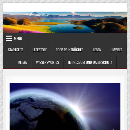
Skip
UmweltKlima.com
Umwelt, Klima und Lebenswissenschaft
to
content
MENU
STARTSEITE
LESESTOFF
TOPP PRINTBÜCHER
LEBEN
UMWELT
KLIMA
WISSENSWERTES
IMPRESSUM UND DATENSCHUTZ