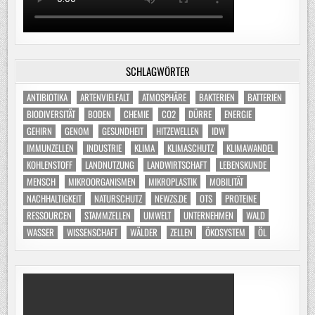
SCHLAGWÖRTER
ANTIBIOTIKA
ARTENVIELFALT
ATMOSPHÄRE
BAKTERIEN
BATTERIEN
BIODIVERSITÄT
BODEN
CHEMIE
CO2
DÜRRE
ENERGIE
GEHIRN
GENOM
GESUNDHEIT
HITZEWELLEN
IDW
IMMUNZELLEN
INDUSTRIE
KLIMA
KLIMASCHUTZ
KLIMAWANDEL
KOHLENSTOFF
LANDNUTZUNG
LANDWIRTSCHAFT
LEBENSKUNDE
MENSCH
MIKROORGANISMEN
MIKROPLASTIK
MOBILITÄT
NACHHALTIGKEIT
NATURSCHUTZ
NEWZS.DE
OTS
PROTEINE
RESSOURCEN
STAMMZELLEN
UMWELT
UNTERNEHMEN
WALD
WASSER
WISSENSCHAFT
WÄLDER
ZELLEN
ÖKOSYSTEM
ÖL