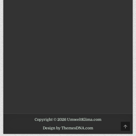
Copyright © 2026 UmweltKlima.com
SCRO
Design by ThemesDNA.com
TO
TOP