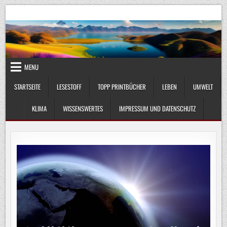
Skip
UmweltKlima.com
Umwelt, Klima und Lebenswissenschaft
to
content
MENU
STARTSEITE
LESESTOFF
TOPP PRINTBÜCHER
LEBEN
UMWELT
KLIMA
WISSENSWERTES
IMPRESSUM UND DATENSCHUTZ