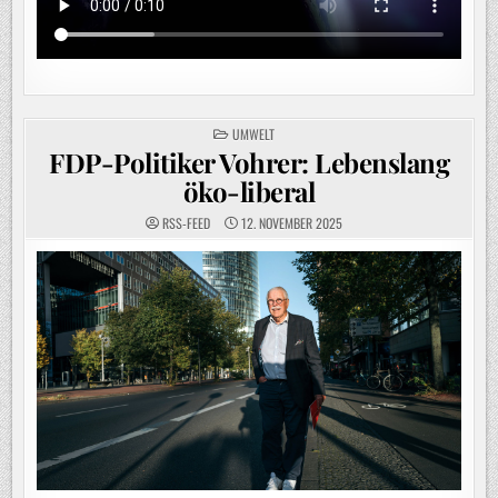
POSTED
UMWELT
IN
FDP-Politiker Vohrer: Lebenslang
öko-liberal
RSS-FEED
12. NOVEMBER 2025