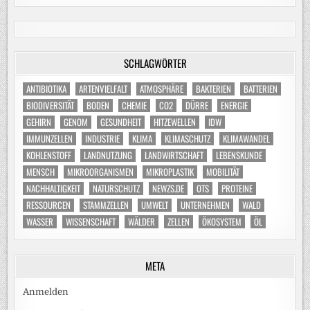
SCHLAGWÖRTER
ANTIBIOTIKA
ARTENVIELFALT
ATMOSPHÄRE
BAKTERIEN
BATTERIEN
BIODIVERSITÄT
BODEN
CHEMIE
CO2
DÜRRE
ENERGIE
GEHIRN
GENOM
GESUNDHEIT
HITZEWELLEN
IDW
IMMUNZELLEN
INDUSTRIE
KLIMA
KLIMASCHUTZ
KLIMAWANDEL
KOHLENSTOFF
LANDNUTZUNG
LANDWIRTSCHAFT
LEBENSKUNDE
MENSCH
MIKROORGANISMEN
MIKROPLASTIK
MOBILITÄT
NACHHALTIGKEIT
NATURSCHUTZ
NEWZS.DE
OTS
PROTEINE
RESSOURCEN
STAMMZELLEN
UMWELT
UNTERNEHMEN
WALD
WASSER
WISSENSCHAFT
WÄLDER
ZELLEN
ÖKOSYSTEM
ÖL
META
Anmelden