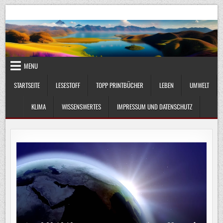
Skip
UmweltKlima.com
Umwelt, Klima und Lebenswissenschaft
to
content
MENU
STARTSEITE
LESESTOFF
TOPP PRINTBÜCHER
LEBEN
UMWELT
KLIMA
WISSENSWERTES
IMPRESSUM UND DATENSCHUTZ