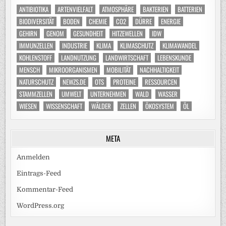
ANTIBIOTIKA
ARTENVIELFALT
ATMOSPHÄRE
BAKTERIEN
BATTERIEN
BIODIVERSITÄT
BODEN
CHEMIE
CO2
DÜRRE
ENERGIE
GEHIRN
GENOM
GESUNDHEIT
HITZEWELLEN
IDW
IMMUNZELLEN
INDUSTRIE
KLIMA
KLIMASCHUTZ
KLIMAWANDEL
KOHLENSTOFF
LANDNUTZUNG
LANDWIRTSCHAFT
LEBENSKUNDE
MENSCH
MIKROORGANISMEN
MOBILITÄT
NACHHALTIGKEIT
NATURSCHUTZ
NEWZS.DE
OTS
PROTEINE
RESSOURCEN
STAMMZELLEN
UMWELT
UNTERNEHMEN
WALD
WASSER
WIESEN
WISSENSCHAFT
WÄLDER
ZELLEN
ÖKOSYSTEM
ÖL
META
Anmelden
Eintrags-Feed
Kommentar-Feed
WordPress.org