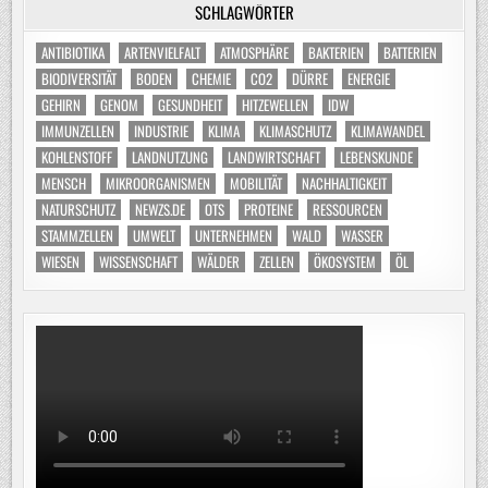
SCHLAGWÖRTER
ANTIBIOTIKA
ARTENVIELFALT
ATMOSPHÄRE
BAKTERIEN
BATTERIEN
BIODIVERSITÄT
BODEN
CHEMIE
CO2
DÜRRE
ENERGIE
GEHIRN
GENOM
GESUNDHEIT
HITZEWELLEN
IDW
IMMUNZELLEN
INDUSTRIE
KLIMA
KLIMASCHUTZ
KLIMAWANDEL
KOHLENSTOFF
LANDNUTZUNG
LANDWIRTSCHAFT
LEBENSKUNDE
MENSCH
MIKROORGANISMEN
MOBILITÄT
NACHHALTIGKEIT
NATURSCHUTZ
NEWZS.DE
OTS
PROTEINE
RESSOURCEN
STAMMZELLEN
UMWELT
UNTERNEHMEN
WALD
WASSER
WIESEN
WISSENSCHAFT
WÄLDER
ZELLEN
ÖKOSYSTEM
ÖL