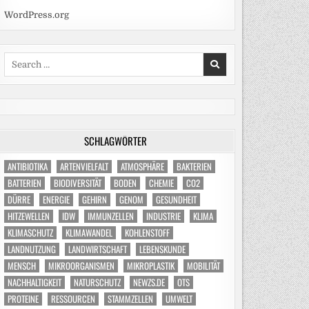
WordPress.org
Search
for:
SCHLAGWÖRTER
ANTIBIOTIKA
ARTENVIELFALT
ATMOSPHÄRE
BAKTERIEN
BATTERIEN
BIODIVERSITÄT
BODEN
CHEMIE
CO2
DÜRRE
ENERGIE
GEHIRN
GENOM
GESUNDHEIT
HITZEWELLEN
IDW
IMMUNZELLEN
INDUSTRIE
KLIMA
KLIMASCHUTZ
KLIMAWANDEL
KOHLENSTOFF
LANDNUTZUNG
LANDWIRTSCHAFT
LEBENSKUNDE
MENSCH
MIKROORGANISMEN
MIKROPLASTIK
MOBILITÄT
NACHHALTIGKEIT
NATURSCHUTZ
NEWZS.DE
OTS
PROTEINE
RESSOURCEN
STAMMZELLEN
UMWELT