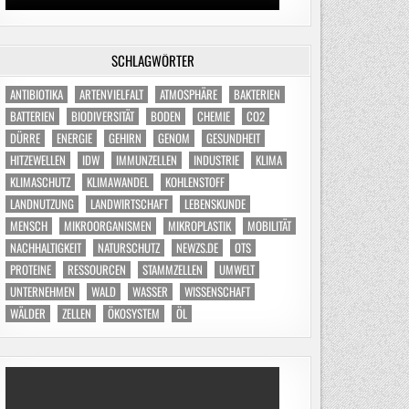
SCHLAGWÖRTER
ANTIBIOTIKA
ARTENVIELFALT
ATMOSPHÄRE
BAKTERIEN
BATTERIEN
BIODIVERSITÄT
BODEN
CHEMIE
CO2
DÜRRE
ENERGIE
GEHIRN
GENOM
GESUNDHEIT
HITZEWELLEN
IDW
IMMUNZELLEN
INDUSTRIE
KLIMA
KLIMASCHUTZ
KLIMAWANDEL
KOHLENSTOFF
LANDNUTZUNG
LANDWIRTSCHAFT
LEBENSKUNDE
MENSCH
MIKROORGANISMEN
MIKROPLASTIK
MOBILITÄT
NACHHALTIGKEIT
NATURSCHUTZ
NEWZS.DE
OTS
PROTEINE
RESSOURCEN
STAMMZELLEN
UMWELT
UNTERNEHMEN
WALD
WASSER
WISSENSCHAFT
WÄLDER
ZELLEN
ÖKOSYSTEM
ÖL