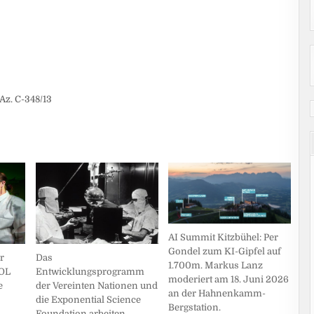
Az. C-348/13
AI Summit Kitzbühel: Per
Gondel zum KI-Gipfel auf
r
Das
1.700m. Markus Lanz
ROL
Entwicklungsprogramm
moderiert am 18. Juni 2026
e
der Vereinten Nationen und
an der Hahnenkamm-
die Exponential Science
Bergstation.
Foundation arbeiten