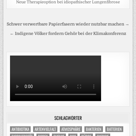
Neue Therapieoption bei idiopathischer Lungenfibrose
Beitragsnavigation
Schwer verwertbare Papierfasern wieder nutzbar machen →
← Indigene Völker fordern Gehör bei der Klimakonferenz
SCHLAGWÖRTER
ANTIBIOTIKA
ARTENVIELFALT
ATMOSPHÄRE
BAKTERIEN
BATTERIEN