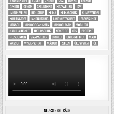
BIODIVERSITÄT
BODEN
CHEMIE
CO2
DÜRRE
ENERGIE
GEHIRN
GENOM
GESUNDHEIT
HITZEWELLEN
IDW
IMMUNZELLEN
INDUSTRIE
KLIMA
KLIMASCHUTZ
KLIMAWANDEL
KOHLENSTOFF
LANDNUTZUNG
LANDWIRTSCHAFT
LEBENSKUNDE
MENSCH
MIKROORGANISMEN
MIKROPLASTIK
MOBILITÄT
NACHHALTIGKEIT
NATURSCHUTZ
NEWZS.DE
OTS
PROTEINE
RESSOURCEN
STAMMZELLEN
UMWELT
UNTERNEHMEN
WALD
WASSER
WISSENSCHAFT
WÄLDER
ZELLEN
ÖKOSYSTEM
ÖL
NEUESTE BEITRÄGE