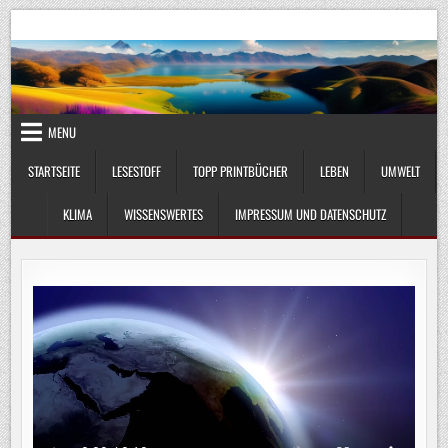
Skip
UmweltKlima.com
Umwelt, Klima und Lebenswissenschaft
to
content
MENU
STARTSEITE
LESESTOFF
TOPP PRINTBÜCHER
LEBEN
UMWELT
KLIMA
WISSENSWERTES
IMPRESSUM UND DATENSCHUTZ