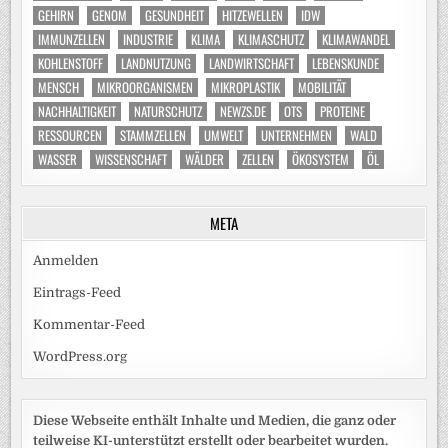
GEHIRN
GENOM
GESUNDHEIT
HITZEWELLEN
IDW
IMMUNZELLEN
INDUSTRIE
KLIMA
KLIMASCHUTZ
KLIMAWANDEL
KOHLENSTOFF
LANDNUTZUNG
LANDWIRTSCHAFT
LEBENSKUNDE
MENSCH
MIKROORGANISMEN
MIKROPLASTIK
MOBILITÄT
NACHHALTIGKEIT
NATURSCHUTZ
NEWZS.DE
OTS
PROTEINE
RESSOURCEN
STAMMZELLEN
UMWELT
UNTERNEHMEN
WALD
WASSER
WISSENSCHAFT
WÄLDER
ZELLEN
ÖKOSYSTEM
ÖL
META
Anmelden
Eintrags-Feed
Kommentar-Feed
WordPress.org
Diese Webseite enthält Inhalte und Medien, die ganz oder
teilweise KI-unterstützt erstellt oder bearbeitet wurden.