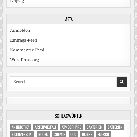
Leipzig
META
Anmelden
Eintrags-Feed
Kommentar-Feed
WordPress.org
Search
for:
SCHLAGWÖRTER
ANTIBIOTIKA
ARTENVIELFALT
ATMOSPHÄRE
BAKTERIEN
BATTERIEN
BIODIVERSITÄT
BODEN
CHEMIE
CO2
DÜRRE
ENERGIE