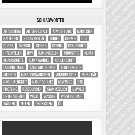
SCHLAGWÖRTER
ANTIBIOTIKA
ARTENVIELFALT
ATMOSPHÄRE
BAKTERIEN
BATTERIEN
BIODIVERSITÄT
BODEN
CHEMIE
CO2
DÜRRE
ENERGIE
GEHIRN
GENOM
GESUNDHEIT
HITZEWELLEN
IDW
IMMUNZELLEN
INDUSTRIE
KLIMA
KLIMASCHUTZ
KLIMAWANDEL
KOHLENSTOFF
LANDNUTZUNG
LANDWIRTSCHAFT
LEBENSKUNDE
MENSCH
MIKROORGANISMEN
MIKROPLASTIK
MOBILITÄT
NACHHALTIGKEIT
NATURSCHUTZ
NEWZS.DE
OTS
PROTEINE
RESSOURCEN
STAMMZELLEN
UMWELT
UNTERNEHMEN
WALD
WASSER
WISSENSCHAFT
WÄLDER
ZELLEN
ÖKOSYSTEM
ÖL