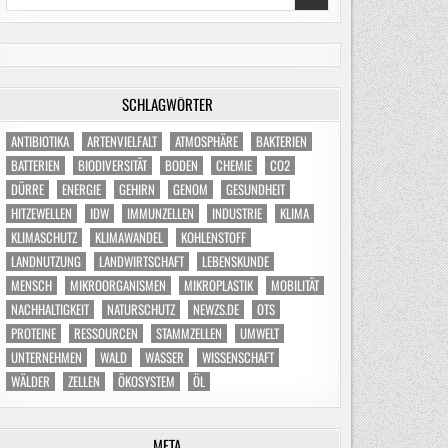
for:
SCHLAGWÖRTER
ANTIBIOTIKA
ARTENVIELFALT
ATMOSPHÄRE
BAKTERIEN
BATTERIEN
BIODIVERSITÄT
BODEN
CHEMIE
CO2
DÜRRE
ENERGIE
GEHIRN
GENOM
GESUNDHEIT
HITZEWELLEN
IDW
IMMUNZELLEN
INDUSTRIE
KLIMA
KLIMASCHUTZ
KLIMAWANDEL
KOHLENSTOFF
LANDNUTZUNG
LANDWIRTSCHAFT
LEBENSKUNDE
MENSCH
MIKROORGANISMEN
MIKROPLASTIK
MOBILITÄT
NACHHALTIGKEIT
NATURSCHUTZ
NEWZS.DE
OTS
PROTEINE
RESSOURCEN
STAMMZELLEN
UMWELT
UNTERNEHMEN
WALD
WASSER
WISSENSCHAFT
WÄLDER
ZELLEN
ÖKOSYSTEM
ÖL
META