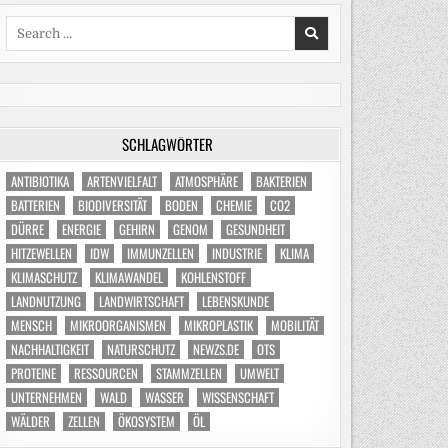
Search
for:
SCHLAGWÖRTER
ANTIBIOTIKA
ARTENVIELFALT
ATMOSPHÄRE
BAKTERIEN
BATTERIEN
BIODIVERSITÄT
BODEN
CHEMIE
CO2
DÜRRE
ENERGIE
GEHIRN
GENOM
GESUNDHEIT
HITZEWELLEN
IDW
IMMUNZELLEN
INDUSTRIE
KLIMA
KLIMASCHUTZ
KLIMAWANDEL
KOHLENSTOFF
LANDNUTZUNG
LANDWIRTSCHAFT
LEBENSKUNDE
MENSCH
MIKROORGANISMEN
MIKROPLASTIK
MOBILITÄT
NACHHALTIGKEIT
NATURSCHUTZ
NEWZS.DE
OTS
PROTEINE
RESSOURCEN
STAMMZELLEN
UMWELT
UNTERNEHMEN
WALD
WASSER
WISSENSCHAFT
WÄLDER
ZELLEN
ÖKOSYSTEM
ÖL