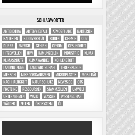
SCHLAGWÖRTER
ANTIBIOTIKA
ARTENVIELFALT
ATMOSPHÄRE
BAKTERIEN
BATTERIEN
BIODIVERSITÄT
BODEN
CHEMIE
CO2
DÜRRE
ENERGIE
GEHIRN
GENOM
GESUNDHEIT
HITZEWELLEN
IDW
IMMUNZELLEN
INDUSTRIE
KLIMA
KLIMASCHUTZ
KLIMAWANDEL
KOHLENSTOFF
LANDNUTZUNG
LANDWIRTSCHAFT
LEBENSKUNDE
MENSCH
MIKROORGANISMEN
MIKROPLASTIK
MOBILITÄT
NACHHALTIGKEIT
NATURSCHUTZ
NEWZS.DE
OTS
PROTEINE
RESSOURCEN
STAMMZELLEN
UMWELT
UNTERNEHMEN
WALD
WASSER
WISSENSCHAFT
WÄLDER
ZELLEN
ÖKOSYSTEM
ÖL