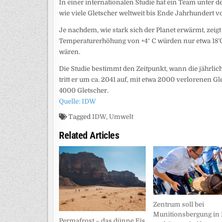
In einer internationalen Studie hat ein Team unter 
wie viele Gletscher weltweit bis Ende Jahrhundert vo
Je nachdem, wie stark sich der Planet erwärmt, zeigt
Temperaturerhöhung von +4° C würden nur etwa 18’00
wären.
Die Studie bestimmt den Zeitpunkt, wann die jährlich
tritt er um ca. 2041 auf, mit etwa 2000 verlorenen Gle
4000 Gletscher.
Quelle: IDW
Tagged
IDW
,
Umwelt
Related Articles
Zentrum soll bei
Munitionsbergung in 
Permafrost – das dünne Eis