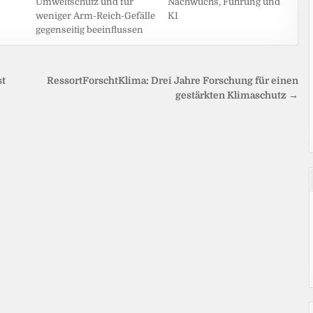
Nachwuchs, Führung und
Umweltschutz und für
KI
weniger Arm-Reich-Gefälle
gegenseitig beeinflussen
st
RessortForschtKlima: Drei Jahre Forschung für einen
gestärkten Klimaschutz →