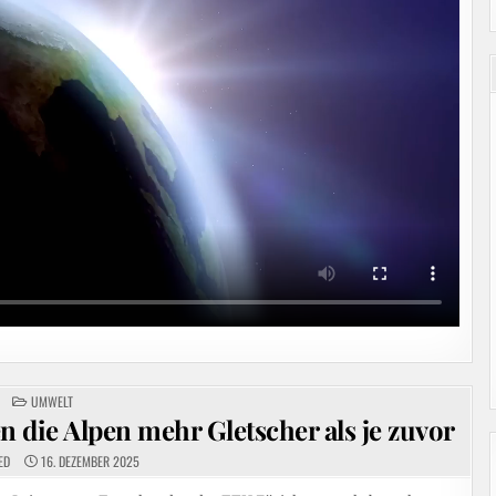
POSTED
UMWELT
IN
n die Alpen mehr Gletscher als je zuvor
ED
16. DEZEMBER 2025