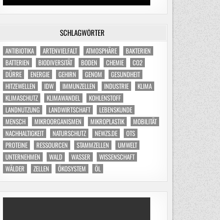
SCHLAGWÖRTER
ANTIBIOTIKA
ARTENVIELFALT
ATMOSPHÄRE
BAKTERIEN
BATTERIEN
BIODIVERSITÄT
BODEN
CHEMIE
CO2
DÜRRE
ENERGIE
GEHIRN
GENOM
GESUNDHEIT
HITZEWELLEN
IDW
IMMUNZELLEN
INDUSTRIE
KLIMA
KLIMASCHUTZ
KLIMAWANDEL
KOHLENSTOFF
LANDNUTZUNG
LANDWIRTSCHAFT
LEBENSKUNDE
MENSCH
MIKROORGANISMEN
MIKROPLASTIK
MOBILITÄT
NACHHALTIGKEIT
NATURSCHUTZ
NEWZS.DE
OTS
PROTEINE
RESSOURCEN
STAMMZELLEN
UMWELT
UNTERNEHMEN
WALD
WASSER
WISSENSCHAFT
WÄLDER
ZELLEN
ÖKOSYSTEM
ÖL