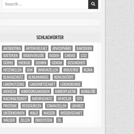
Search
for:
SCHLAGWÖRTER
ANTIBIOTIKA
ARTENVIELFALT
ATMOSPHÄRE
BAKTERIEN
BATTERIEN
BIODIVERSITÄT
BODEN
CHEMIE
CO2
DÜRRE
ENERGIE
GEHIRN
GENOM
GESUNDHEIT
HITZEWELLEN
IDW
IMMUNZELLEN
INDUSTRIE
KLIMA
KLIMASCHUTZ
KLIMAWANDEL
KOHLENSTOFF
LANDNUTZUNG
LANDWIRTSCHAFT
LEBENSKUNDE
MENSCH
MIKROORGANISMEN
MIKROPLASTIK
MOBILITÄT
NACHHALTIGKEIT
NATURSCHUTZ
NEWZS.DE
OTS
PROTEINE
RESSOURCEN
STAMMZELLEN
UMWELT
UNTERNEHMEN
WALD
WASSER
WISSENSCHAFT
WÄLDER
ZELLEN
ÖKOSYSTEM
ÖL