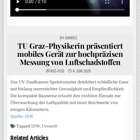
POSTED
UMWELT
IN
TU Graz-Physikerin präsentiert
mobiles Gerät zur hochpräzisen
Messung von Luftschadstoffen
RSS-FEED
4. JUNI 2026
Das UV-Dualkamm-Spektrometer detektiert schädliche Gase
mit bislang unerreichter Genauigkeit und Empfindlichkeit.
Die kompakte Bauweise erlaubt den mobilen Einsatz zur
Überwachung der Luftqualität mit einer Reichweite von
einigen Kilometern.
Quelle: IDW
Tagged
IDW
,
Umwelt
Related Articles