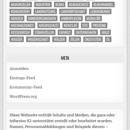
IMMUNZELLEN
INDUSTRIE
KLIMA
KLIMASCHUTZ
KLIMAWANDEL
KOHLENSTOFF
LANDNUTZUNG
LANDWIRTSCHAFT
LEBENSKUNDE
MENSCH
MIKROORGANISMEN
MIKROPLASTIK
MOBILITÄT
NACHHALTIGKEIT
NATURSCHUTZ
NEWZS.DE
OTS
PROTEINE
RESSOURCEN
STAMMZELLEN
UMWELT
UNTERNEHMEN
WALD
WASSER
WISSENSCHAFT
WÄLDER
ZELLEN
ÖKOSYSTEM
ÖL
META
Anmelden
Eintrags-Feed
Kommentar-Feed
WordPress.org
Diese Webseite enthält Inhalte und Medien, die ganz oder
teilweise KI-unterstützt erstellt oder bearbeitet wurden.
Namen, Personenabbildungen und Beispiele dienen –