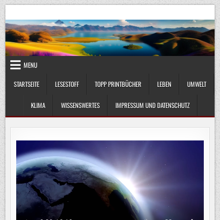
Skip
UmweltKlima.com
Umwelt, Klima und Lebenswissenschaft
to
content
MENU
STARTSEITE
LESESTOFF
TOPP PRINTBÜCHER
LEBEN
UMWELT
KLIMA
WISSENSWERTES
IMPRESSUM UND DATENSCHUTZ