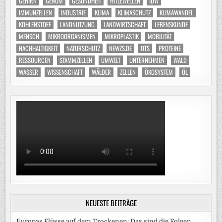
GEHIRN
GENOM
GESUNDHEIT
HITZEWELLEN
IDW
IMMUNZELLEN
INDUSTRIE
KLIMA
KLIMASCHUTZ
KLIMAWANDEL
KOHLENSTOFF
LANDNUTZUNG
LANDWIRTSCHAFT
LEBENSKUNDE
MENSCH
MIKROORGANISMEN
MIKROPLASTIK
MOBILITÄT
NACHHALTIGKEIT
NATURSCHUTZ
NEWZS.DE
OTS
PROTEINE
RESSOURCEN
STAMMZELLEN
UMWELT
UNTERNEHMEN
WALD
WASSER
WISSENSCHAFT
WÄLDER
ZELLEN
ÖKOSYSTEM
ÖL
NEUESTE BEITRÄGE
Europas Flüsse auf dem Trockenen: Das sind die Folgen