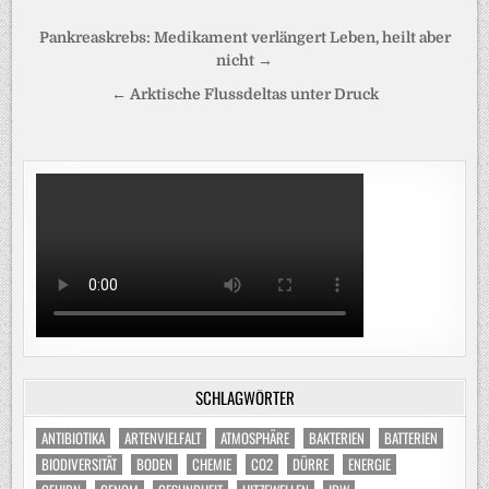
Beitragsnavigation
Pankreaskrebs: Medikament verlängert Leben, heilt aber
nicht →
← Arktische Flussdeltas unter Druck
SCHLAGWÖRTER
ANTIBIOTIKA
ARTENVIELFALT
ATMOSPHÄRE
BAKTERIEN
BATTERIEN
BIODIVERSITÄT
BODEN
CHEMIE
CO2
DÜRRE
ENERGIE