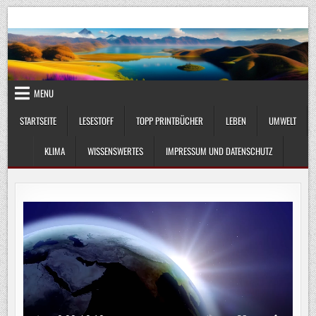
Skip
UmweltKlima.com
Umwelt, Klima und Lebenswissenschaft
to
content
MENU
STARTSEITE
LESESTOFF
TOPP PRINTBÜCHER
LEBEN
UMWELT
KLIMA
WISSENSWERTES
IMPRESSUM UND DATENSCHUTZ