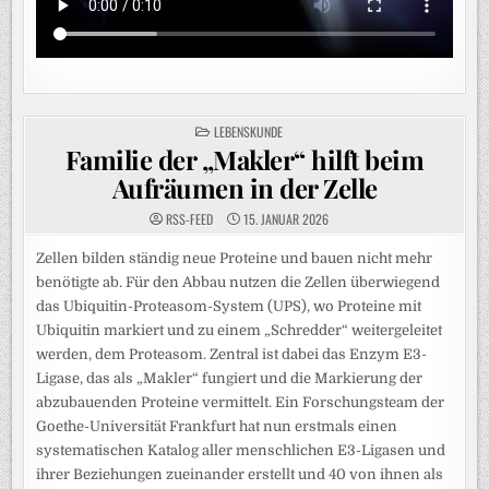
POSTED
LEBENSKUNDE
IN
Familie der „Makler“ hilft beim
Aufräumen in der Zelle
RSS-FEED
15. JANUAR 2026
Zellen bilden ständig neue Proteine und bauen nicht mehr
benötigte ab. Für den Abbau nutzen die Zellen überwiegend
das Ubiquitin-Proteasom-System (UPS), wo Proteine mit
Ubiquitin markiert und zu einem „Schredder“ weitergeleitet
werden, dem Proteasom. Zentral ist dabei das Enzym E3-
Ligase, das als „Makler“ fungiert und die Markierung der
abzubauenden Proteine vermittelt. Ein Forschungsteam der
Goethe-Universität Frankfurt hat nun erstmals einen
systematischen Katalog aller menschlichen E3-Ligasen und
ihrer Beziehungen zueinander erstellt und 40 von ihnen als