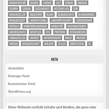
BIODIVERSITÄT
BODEN
CHEMIE
CO2
DÜRRE
ENERGIE
GEHIRN
GENOM
GESUNDHEIT
HITZEWELLEN
IDW
IMMUNZELLEN
INDUSTRIE
KLIMA
KLIMASCHUTZ
KLIMAWANDEL
KOHLENSTOFF
LANDNUTZUNG
LANDWIRTSCHAFT
LEBENSKUNDE
MENSCH
MIKROORGANISMEN
MOBILITÄT
NACHHALTIGKEIT
NATURSCHUTZ
NEWZS.DE
OTS
PROTEINE
RESSOURCEN
STAMMZELLEN
UMWELT
UNTERNEHMEN
WALD
WASSER
WIESEN
WISSENSCHAFT
WÄLDER
ZELLEN
ÖKOSYSTEM
ÖL
META
Anmelden
Eintrags-Feed
Kommentar-Feed
WordPress.org
Diese Webseite enthält Inhalte und Medien, die ganz oder