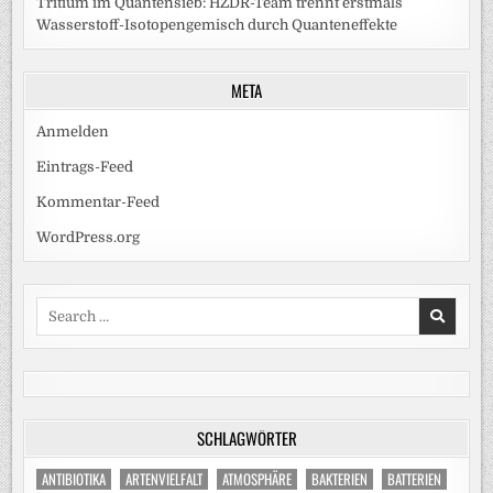
Tritium im Quantensieb: HZDR-Team trennt erstmals
Wasserstoff-Isotopengemisch durch Quanteneffekte
META
Anmelden
Eintrags-Feed
Kommentar-Feed
WordPress.org
Search
for:
SCHLAGWÖRTER
ANTIBIOTIKA
ARTENVIELFALT
ATMOSPHÄRE
BAKTERIEN
BATTERIEN