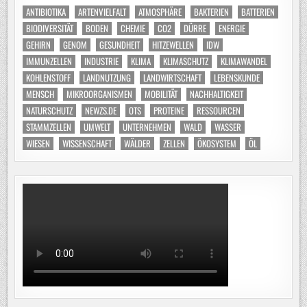
ANTIBIOTIKA
ARTENVIELFALT
ATMOSPHÄRE
BAKTERIEN
BATTERIEN
BIODIVERSITÄT
BODEN
CHEMIE
CO2
DÜRRE
ENERGIE
GEHIRN
GENOM
GESUNDHEIT
HITZEWELLEN
IDW
IMMUNZELLEN
INDUSTRIE
KLIMA
KLIMASCHUTZ
KLIMAWANDEL
KOHLENSTOFF
LANDNUTZUNG
LANDWIRTSCHAFT
LEBENSKUNDE
MENSCH
MIKROORGANISMEN
MOBILITÄT
NACHHALTIGKEIT
NATURSCHUTZ
NEWZS.DE
OTS
PROTEINE
RESSOURCEN
STAMMZELLEN
UMWELT
UNTERNEHMEN
WALD
WASSER
WIESEN
WISSENSCHAFT
WÄLDER
ZELLEN
ÖKOSYSTEM
ÖL