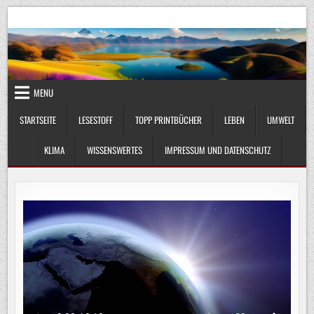
Skip
UmweltKlima.com
Umwelt, Klima und Lebenswissenschaft
to
content
MENU
STARTSEITE
LESESTOFF
TOPP PRINTBÜCHER
LEBEN
UMWELT
KLIMA
WISSENSWERTES
IMPRESSUM UND DATENSCHUTZ