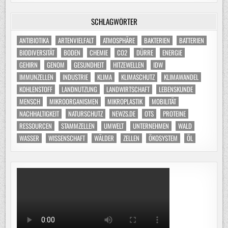
SCHLAGWÖRTER
ANTIBIOTIKA
ARTENVIELFALT
ATMOSPHÄRE
BAKTERIEN
BATTERIEN
BIODIVERSITÄT
BODEN
CHEMIE
CO2
DÜRRE
ENERGIE
GEHIRN
GENOM
GESUNDHEIT
HITZEWELLEN
IDW
IMMUNZELLEN
INDUSTRIE
KLIMA
KLIMASCHUTZ
KLIMAWANDEL
KOHLENSTOFF
LANDNUTZUNG
LANDWIRTSCHAFT
LEBENSKUNDE
MENSCH
MIKROORGANISMEN
MIKROPLASTIK
MOBILITÄT
NACHHALTIGKEIT
NATURSCHUTZ
NEWZS.DE
OTS
PROTEINE
RESSOURCEN
STAMMZELLEN
UMWELT
UNTERNEHMEN
WALD
WASSER
WISSENSCHAFT
WÄLDER
ZELLEN
ÖKOSYSTEM
ÖL