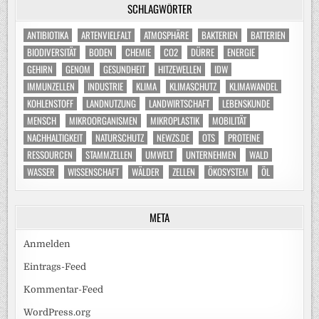
SCHLAGWÖRTER
ANTIBIOTIKA
ARTENVIELFALT
ATMOSPHÄRE
BAKTERIEN
BATTERIEN
BIODIVERSITÄT
BODEN
CHEMIE
CO2
DÜRRE
ENERGIE
GEHIRN
GENOM
GESUNDHEIT
HITZEWELLEN
IDW
IMMUNZELLEN
INDUSTRIE
KLIMA
KLIMASCHUTZ
KLIMAWANDEL
KOHLENSTOFF
LANDNUTZUNG
LANDWIRTSCHAFT
LEBENSKUNDE
MENSCH
MIKROORGANISMEN
MIKROPLASTIK
MOBILITÄT
NACHHALTIGKEIT
NATURSCHUTZ
NEWZS.DE
OTS
PROTEINE
RESSOURCEN
STAMMZELLEN
UMWELT
UNTERNEHMEN
WALD
WASSER
WISSENSCHAFT
WÄLDER
ZELLEN
ÖKOSYSTEM
ÖL
META
Anmelden
Eintrags-Feed
Kommentar-Feed
WordPress.org