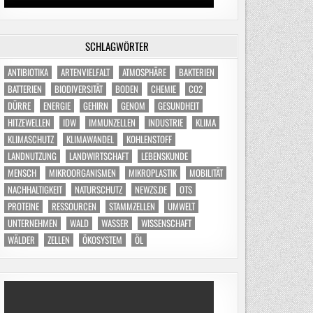
SCHLAGWÖRTER
ANTIBIOTIKA
ARTENVIELFALT
ATMOSPHÄRE
BAKTERIEN
BATTERIEN
BIODIVERSITÄT
BODEN
CHEMIE
CO2
DÜRRE
ENERGIE
GEHIRN
GENOM
GESUNDHEIT
HITZEWELLEN
IDW
IMMUNZELLEN
INDUSTRIE
KLIMA
KLIMASCHUTZ
KLIMAWANDEL
KOHLENSTOFF
LANDNUTZUNG
LANDWIRTSCHAFT
LEBENSKUNDE
MENSCH
MIKROORGANISMEN
MIKROPLASTIK
MOBILITÄT
NACHHALTIGKEIT
NATURSCHUTZ
NEWZS.DE
OTS
PROTEINE
RESSOURCEN
STAMMZELLEN
UMWELT
UNTERNEHMEN
WALD
WASSER
WISSENSCHAFT
WÄLDER
ZELLEN
ÖKOSYSTEM
ÖL