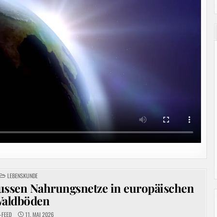
POSTED
LEBENSKUNDE
IN
ussen Nahrungsnetze in europäischen
aldböden
-FEED
11. MAI 2026