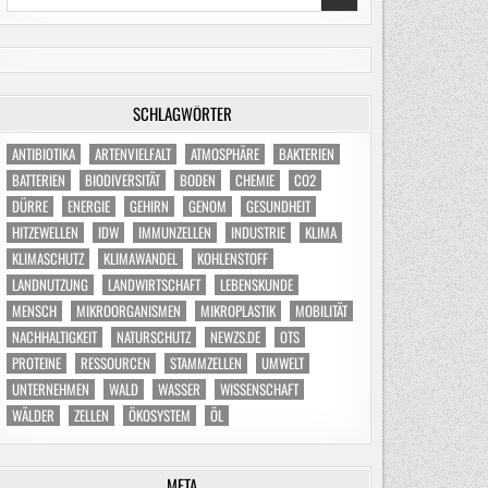
for:
SCHLAGWÖRTER
ANTIBIOTIKA
ARTENVIELFALT
ATMOSPHÄRE
BAKTERIEN
BATTERIEN
BIODIVERSITÄT
BODEN
CHEMIE
CO2
DÜRRE
ENERGIE
GEHIRN
GENOM
GESUNDHEIT
HITZEWELLEN
IDW
IMMUNZELLEN
INDUSTRIE
KLIMA
KLIMASCHUTZ
KLIMAWANDEL
KOHLENSTOFF
LANDNUTZUNG
LANDWIRTSCHAFT
LEBENSKUNDE
MENSCH
MIKROORGANISMEN
MIKROPLASTIK
MOBILITÄT
NACHHALTIGKEIT
NATURSCHUTZ
NEWZS.DE
OTS
PROTEINE
RESSOURCEN
STAMMZELLEN
UMWELT
UNTERNEHMEN
WALD
WASSER
WISSENSCHAFT
WÄLDER
ZELLEN
ÖKOSYSTEM
ÖL
META