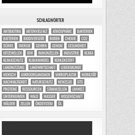
SCHLAGWÖRTER
ANTIBIOTIKA
ARTENVIELFALT
ATMOSPHÄRE
BAKTERIEN
BATTERIEN
BIODIVERSITÄT
BODEN
CHEMIE
CO2
DÜRRE
ENERGIE
GEHIRN
GENOM
GESUNDHEIT
HITZEWELLEN
IDW
IMMUNZELLEN
INDUSTRIE
KLIMA
KLIMASCHUTZ
KLIMAWANDEL
KOHLENSTOFF
LANDNUTZUNG
LANDWIRTSCHAFT
LEBENSKUNDE
MENSCH
MIKROORGANISMEN
MIKROPLASTIK
MOBILITÄT
NACHHALTIGKEIT
NATURSCHUTZ
NEWZS.DE
OTS
PROTEINE
RESSOURCEN
STAMMZELLEN
UMWELT
UNTERNEHMEN
WALD
WASSER
WISSENSCHAFT
WÄLDER
ZELLEN
ÖKOSYSTEM
ÖL