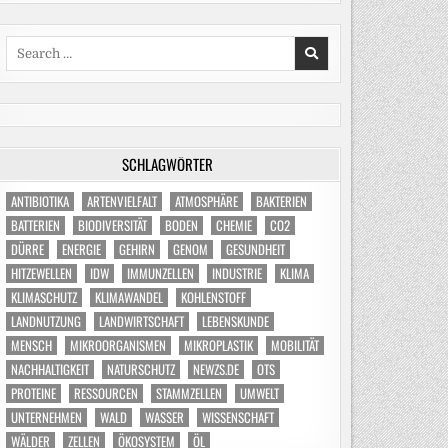
Search
for:
SCHLAGWÖRTER
ANTIBIOTIKA
ARTENVIELFALT
ATMOSPHÄRE
BAKTERIEN
BATTERIEN
BIODIVERSITÄT
BODEN
CHEMIE
CO2
DÜRRE
ENERGIE
GEHIRN
GENOM
GESUNDHEIT
HITZEWELLEN
IDW
IMMUNZELLEN
INDUSTRIE
KLIMA
KLIMASCHUTZ
KLIMAWANDEL
KOHLENSTOFF
LANDNUTZUNG
LANDWIRTSCHAFT
LEBENSKUNDE
MENSCH
MIKROORGANISMEN
MIKROPLASTIK
MOBILITÄT
NACHHALTIGKEIT
NATURSCHUTZ
NEWZS.DE
OTS
PROTEINE
RESSOURCEN
STAMMZELLEN
UMWELT
UNTERNEHMEN
WALD
WASSER
WISSENSCHAFT
WÄLDER
ZELLEN
ÖKOSYSTEM
ÖL