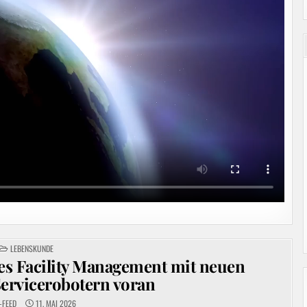
POSTED
LEBENSKUNDE
IN
tes Facility Management mit neuen
ervicerobotern voran
-FEED
11. MAI 2026