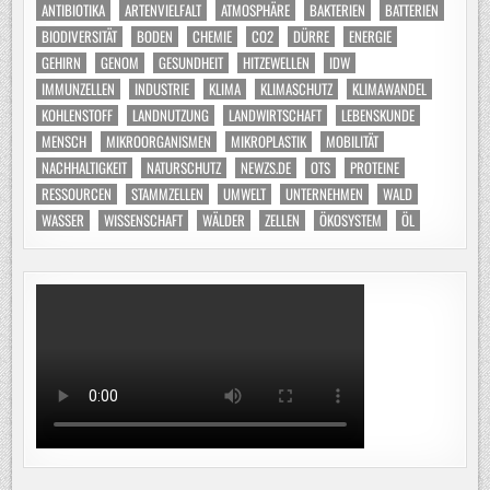
ANTIBIOTIKA
ARTENVIELFALT
ATMOSPHÄRE
BAKTERIEN
BATTERIEN
BIODIVERSITÄT
BODEN
CHEMIE
CO2
DÜRRE
ENERGIE
GEHIRN
GENOM
GESUNDHEIT
HITZEWELLEN
IDW
IMMUNZELLEN
INDUSTRIE
KLIMA
KLIMASCHUTZ
KLIMAWANDEL
KOHLENSTOFF
LANDNUTZUNG
LANDWIRTSCHAFT
LEBENSKUNDE
MENSCH
MIKROORGANISMEN
MIKROPLASTIK
MOBILITÄT
NACHHALTIGKEIT
NATURSCHUTZ
NEWZS.DE
OTS
PROTEINE
RESSOURCEN
STAMMZELLEN
UMWELT
UNTERNEHMEN
WALD
WASSER
WISSENSCHAFT
WÄLDER
ZELLEN
ÖKOSYSTEM
ÖL