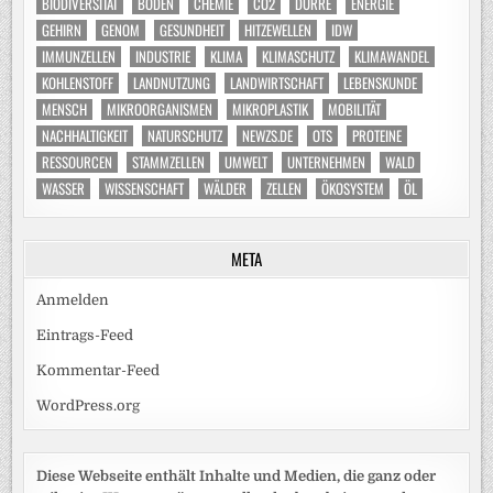
BIODIVERSITÄT
BODEN
CHEMIE
CO2
DÜRRE
ENERGIE
GEHIRN
GENOM
GESUNDHEIT
HITZEWELLEN
IDW
IMMUNZELLEN
INDUSTRIE
KLIMA
KLIMASCHUTZ
KLIMAWANDEL
KOHLENSTOFF
LANDNUTZUNG
LANDWIRTSCHAFT
LEBENSKUNDE
MENSCH
MIKROORGANISMEN
MIKROPLASTIK
MOBILITÄT
NACHHALTIGKEIT
NATURSCHUTZ
NEWZS.DE
OTS
PROTEINE
RESSOURCEN
STAMMZELLEN
UMWELT
UNTERNEHMEN
WALD
WASSER
WISSENSCHAFT
WÄLDER
ZELLEN
ÖKOSYSTEM
ÖL
META
Anmelden
Eintrags-Feed
Kommentar-Feed
WordPress.org
Diese Webseite enthält Inhalte und Medien, die ganz oder