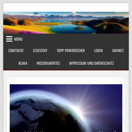
Skip
UmweltKlima.com
Umwelt, Klima und Lebenswissenschaft
to
content
MENU
STARTSEITE
LESESTOFF
TOPP PRINTBÜCHER
LEBEN
UMWELT
KLIMA
WISSENSWERTES
IMPRESSUM UND DATENSCHUTZ