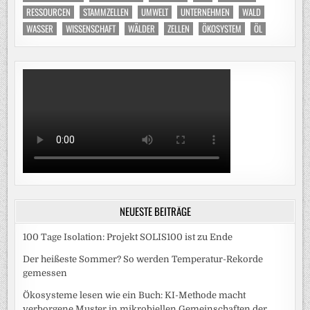
RESSOURCEN
STAMMZELLEN
UMWELT
UNTERNEHMEN
WALD
WASSER
WISSENSCHAFT
WÄLDER
ZELLEN
ÖKOSYSTEM
ÖL
NEUESTE BEITRÄGE
100 Tage Isolation: Projekt SOLIS100 ist zu Ende
Der heißeste Sommer? So werden Temperatur-Rekorde
gemessen
Ökosysteme lesen wie ein Buch: KI-Methode macht
verborgene Muster in mikrobiellen Gemeinschaften der