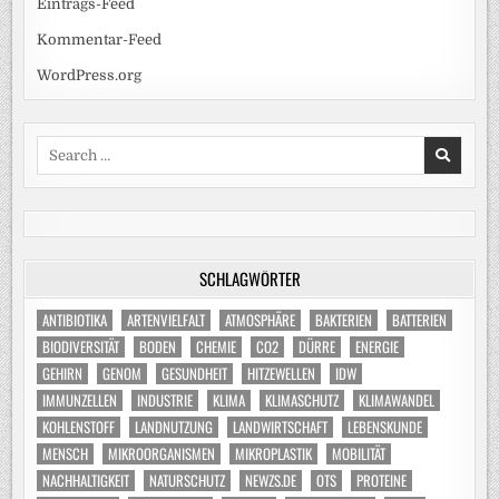
Eintrags-Feed
Kommentar-Feed
WordPress.org
Search
for:
SCHLAGWÖRTER
ANTIBIOTIKA
ARTENVIELFALT
ATMOSPHÄRE
BAKTERIEN
BATTERIEN
BIODIVERSITÄT
BODEN
CHEMIE
CO2
DÜRRE
ENERGIE
GEHIRN
GENOM
GESUNDHEIT
HITZEWELLEN
IDW
IMMUNZELLEN
INDUSTRIE
KLIMA
KLIMASCHUTZ
KLIMAWANDEL
KOHLENSTOFF
LANDNUTZUNG
LANDWIRTSCHAFT
LEBENSKUNDE
MENSCH
MIKROORGANISMEN
MIKROPLASTIK
MOBILITÄT
NACHHALTIGKEIT
NATURSCHUTZ
NEWZS.DE
OTS
PROTEINE