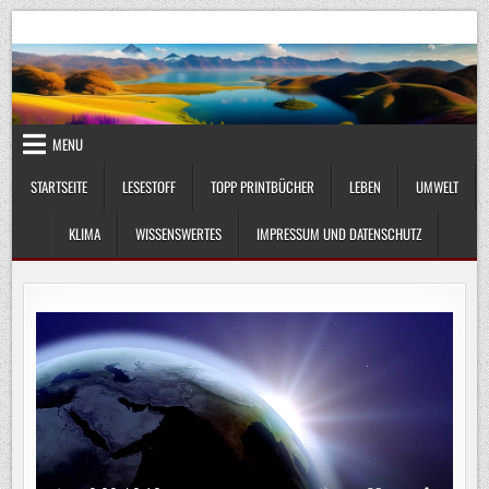
Skip
UmweltKlima.com
Umwelt, Klima und Lebenswissenschaft
to
content
MENU
STARTSEITE
LESESTOFF
TOPP PRINTBÜCHER
LEBEN
UMWELT
KLIMA
WISSENSWERTES
IMPRESSUM UND DATENSCHUTZ