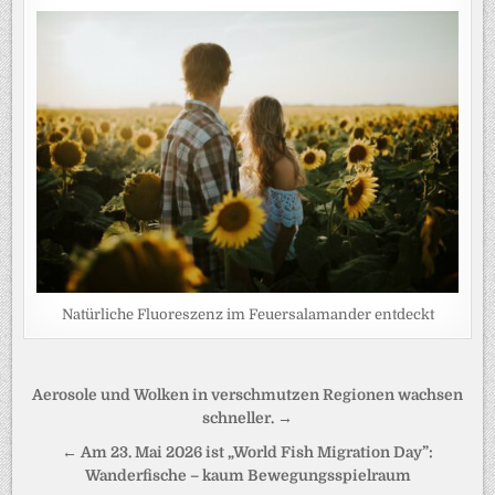
Natürliche Fluoreszenz im Feuersalamander entdeckt
Beitragsnavigation
Aerosole und Wolken in verschmutzen Regionen wachsen
schneller. →
← Am 23. Mai 2026 ist „World Fish Migration Day”:
Wanderfische – kaum Bewegungsspielraum