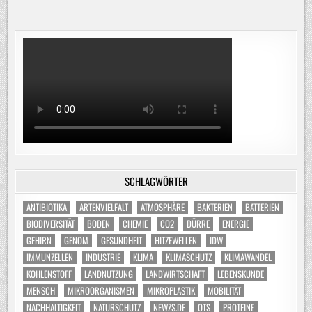
SCHLAGWÖRTER
ANTIBIOTIKA
ARTENVIELFALT
ATMOSPHÄRE
BAKTERIEN
BATTERIEN
BIODIVERSITÄT
BODEN
CHEMIE
CO2
DÜRRE
ENERGIE
GEHIRN
GENOM
GESUNDHEIT
HITZEWELLEN
IDW
IMMUNZELLEN
INDUSTRIE
KLIMA
KLIMASCHUTZ
KLIMAWANDEL
KOHLENSTOFF
LANDNUTZUNG
LANDWIRTSCHAFT
LEBENSKUNDE
MENSCH
MIKROORGANISMEN
MIKROPLASTIK
MOBILITÄT
NACHHALTIGKEIT
NATURSCHUTZ
NEWZS.DE
OTS
PROTEINE